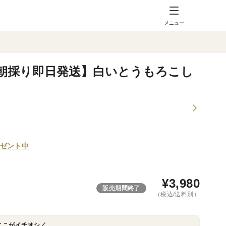
メニュー
 朝採り即日発送】白いとうもろこし
ゼント中
¥
3,980
販売期間終了
（税込/送料別）
ここがイチオシ／