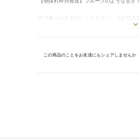
【朝採れ即日発送】フルーツのような甘さ
生で食べられる白いとうもろこし《ホワイ
“とうもろこしって、こんなに甘かったんだ
ひと口食べた瞬間、そんな驚きの声をいた
この商品のことをお友達にもシェアしませんか
その甘さは、なんと糖度20度を超えるもの
収穫は、糖度が最も高まる早朝4時にスター
夜明け前のわずかな時間を狙って、一番美
ています。
使用する肥料は、とうもろこしの味わいを