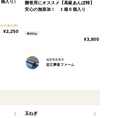
２個入り）
贈答用にオススメ【高級あんぽ柿】
により出荷できない場合がございます。
安心の無添加！ １箱６個入り
4.8
(23件)
¥2,250
約650g
¥3,800
滋賀県高島市
近江夢楽ファーム
玉ねぎ