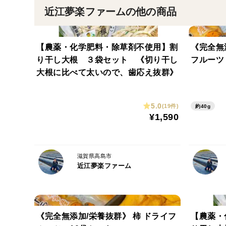
近江夢楽ファームの他の商品
【農薬・化学肥料・除草剤不使用】割
《完全無
り干し大根 ３袋セット 《切り干し
フルーツ
大根に比べて太いので、歯応え抜群》
5.0
(19件)
約40g
¥1,590
滋賀県高島市
近江夢楽ファーム
《完全無添加/栄養抜群》 柿 ドライフ
【農薬・