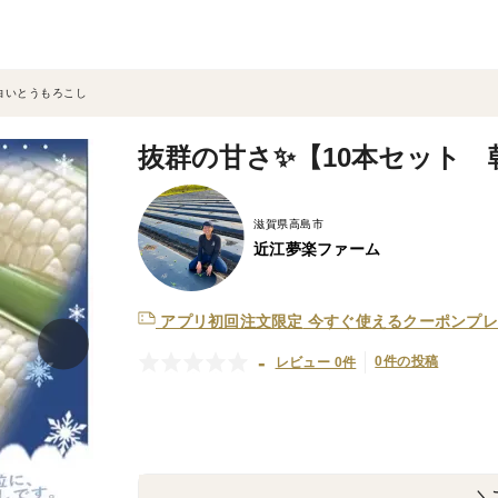
白いとうもろこし
抜群の甘さ✨【10本セット
滋賀県高島市
近江夢楽ファーム
アプリ初回注文限定
今すぐ使えるクーポンプレ
-
0件の投稿
レビュー 0件
＼