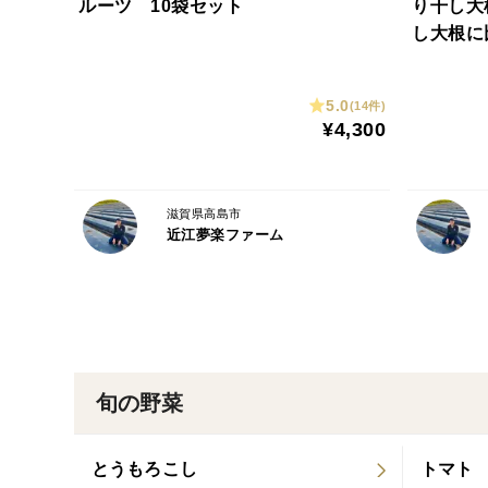
ルーツ 10袋セット
り干し大
し大根に
群》
5.0
(14件)
¥4,300
滋賀県高島市
近江夢楽ファーム
旬の野菜
とうもろこし
トマト