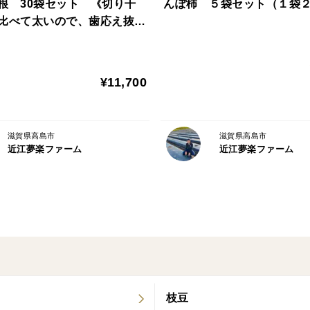
根 30袋セット 《切り干
んぽ柿 ５袋セット（１袋
比べて太いので、歯応え抜
天候異変により発送が遅れたり、生育具合
¥11,700
滋賀県高島市
滋賀県高島市
近江夢楽ファーム
近江夢楽ファーム
枝豆