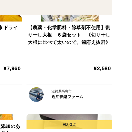
だけでなく、香りや食感まで追求しました。
持袋「オーラパック」で丁寧に個包装し、段ボールに詰
柿 ドライ
【農薬・化学肥料・除草剤不使用】割
お召し上がりいただけます。
り干し大根 ６袋セット 《切り干し
大根に比べて太いので、歯応え抜群》
た瞬間に口いっぱいにあふれる果汁のような甘み。
夏の一品として食卓を彩ります。
¥7,960
¥2,580
贈り物としても喜ばれる特別なとうもろこしです。
さい。
滋賀県高島市
近江夢楽ファーム
農薬をできるだけ使わないようにしているため、虫が
います。
がりください。
無添加のあ