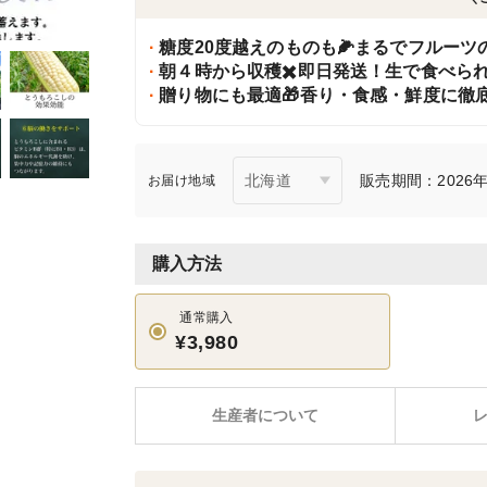
糖度20度越えのものも🌽まるでフルーツ
朝４時から収穫✖️即日発送！生で食べら
贈り物にも最適🎁香り・食感・鮮度に徹
販売期間：2026年7
お届け地域
購入方法
通常購入
¥3,980
生産者について