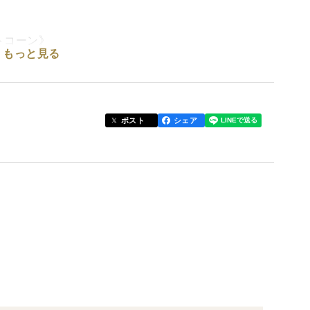
！
トコーン》
もっと見る
。”
だく白いとうもろこし。
ポスト
シェア
も。まるで高級フルーツのような味わいです。
ト。
味しい瞬間を見極めながら一本ずつ丁寧に手で収穫し
最大限に引き出すようにしっかりと厳選。