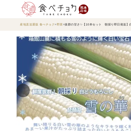
産地直送通販 食べチョク
野菜
抜群の甘さ✨【10本セット 朝採り即日発送】