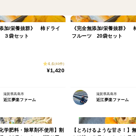
土づくりから徹底的にこだわり抜き、甘さ
収穫したその日のうちに、1本ずつ鮮度保
めてクール便で発送。
添加/栄養抜群》 柿ドライ
《完全無添加/栄養抜群》 
収穫当日発送だからこそ、生でも安心して
 ３袋セット
フルーツ 20袋セット
皮をむいた瞬間に広がる甘い香り、かじっ
火を入れればさらにジューシーに、贅沢な
4.6
(40件)
¥1,420
ご自宅用はもちろん、食にこだわる方への
この夏だけの旬の味を、ぜひお楽しみくだ
滋賀県高島市
滋賀県高島市
近江夢楽ファーム
近江夢楽ファーム
【注意】
梱包時にできるだけ確認はしていますが、
まぎれていたり、虫食いがある場合がござ
その場合はその部分を取り除いてお召し上
化学肥料・除草剤不使用】割
【とろけるような甘さ！】