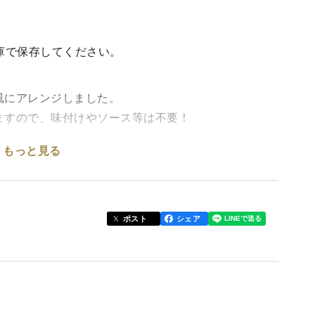
凍庫で保存してください。
風にアレンジしました。
ますので、味付けやソース等は不要！
もっと見る
けで簡単にお召し上がりいただけます！
ポスト
シェア
粉、砂糖、食塩、香辛料、ぶどう糖、卵粉末/リン酸塩
類、発色剤（亜硝酸Na）、（一部に卵・小麦・豚肉