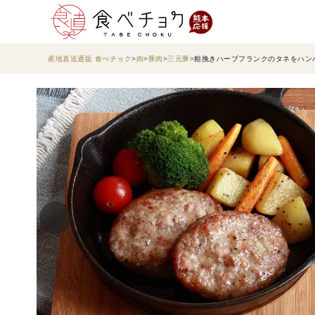
産地直送通販 食べチョク
肉
豚肉
三元豚
粗挽きハーブフランクのタネをハンバ