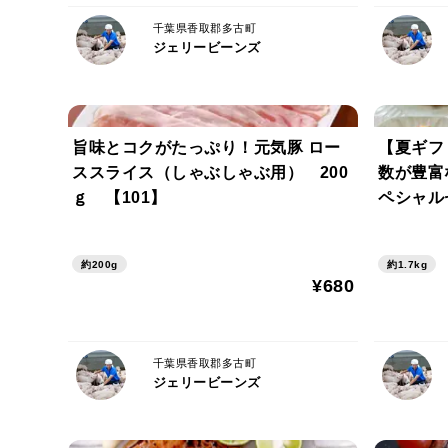
千葉県香取郡多古町
ジェリービーンズ
旨味とコクがたっぷり！元気豚 ロー
【夏ギフ
ススライス（しゃぶしゃぶ用） 200
数が豊富
ｇ 【101】
ペシャル
元】【71
約200g
約1.7kg
¥680
千葉県香取郡多古町
ジェリービーンズ