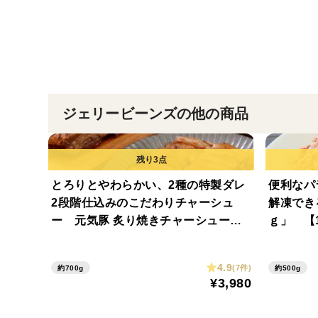
ジェリービーンズの他の商品
とろりとやわらかい、2種の特製ダレ
便利なパ
2段階仕込みのこだわりチャーシュ
解凍でき
ー 元気豚 炙り焼きチャーシュー
ｇ」 【1
約700g（不定貫） 【314】
4.9
(7件)
約700g
約500g
¥3,980