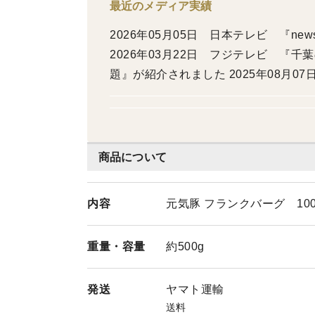
最近のメディア実績
2026年05月05日 日本テレビ 『ne
2026年03月22日 フジテレビ 『
題』が紹介されました 2025年08月
ク』が紹介されました 2025年06月
ポーク』が紹介されました 2025年06月2
め放題』が紹介されました 2024年0
放題』が紹介されました 2024年07
商品について
題』が紹介されました 2024年02月 フジ
ビ』で店舗『詰め放題』が紹介されました
内容
元気豚 フランクバーグ 100
ました 2023年12月 フジテレビ 『
日本テレビ 『それって！？実際どうなの
重量・
容量
約500g
ビ 『Live News it！』で紹介され
介されました 2015年04月 テレビ朝
発送
ヤマト運輸
05年05月 NHK 『たべもの新世紀
送料