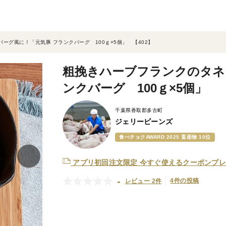
ーグ風に！「元気豚 フランクバーグ 100ｇ×5個」 【402】
粗挽きハーブフランクのタネ
ンクバーグ 100ｇ×5個」 【
千葉県香取郡多古町
ジェリービーンズ
食べチョクAWARD 2025 畜産物 10位
アプリ初回注文限定
今すぐ使えるクーポンプレ
-
4件の投稿
レビュー 2件