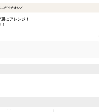
ここがイチオシ／
グ風にアレンジ！
け！