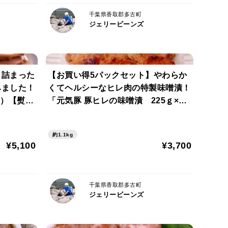
千葉県香取郡多古町
ジェリービーンズ
できません
と詰まった
【お買い得5パックセット】やわらか
みました！
くてヘルシーなヒレ肉の特製味噌漬！
。
り）【熨斗
「元気豚 豚ヒレの味噌漬 225ｇ×5
パック」 【251】
約1.1kg
¥5,100
¥3,700
千葉県香取郡多古町
ジェリービーンズ