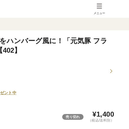
メニュー
をハンバーグ風に！「元気豚 フラ
402】
ゼント中
¥
1,400
売り切れ
（税込/送料別）