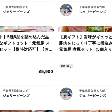
【配送方法】
千葉県香取郡多古町
千葉県香取郡多古町
ジェリービーンズ
ジェリービーンズ
ヤマト運輸クール便（冷凍）
【熨斗・包装】
シール熨斗対応可、ラッピング等の包装は
ト】5種8品を詰め込んだ品
【夏ギフト】旨味がギュッ
なギフトセット！元気豚 ス
豚肉をじっくり丁寧に煮込
※解凍後はお早めにお召し上がりください
セット【熨斗対応可】【お中
元気豚 煮豚セット（5個入
4】
対応可】【706】
※調理画像は調理例となります。
約1.5kg
¥5,900
千葉県香取郡多古町
千葉県香取郡多古町
ジェリービーンズ
ジェリービーンズ