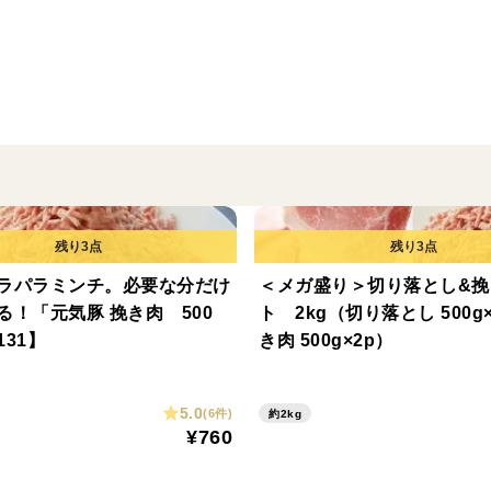
【栄養成分表示（100gあたり）】
エネルギー：278kcal
たんぱく質：10.3g
脂質：24.4g
炭水化物：4.4g
食塩相当量：0.9g
※推定値
ラパラミンチ。必要な分だけ
＜メガ盛り＞切り落とし&挽
【賞味期限】
る！「元気豚 挽き肉 500
ト 2kg（切り落とし 500g
製造日より180日（別途商品ラベルに記載
31】
き肉 500g×2p）
【保存方法】
5.0
(6件)
約2kg
要冷凍(-18℃以下保存)
¥760
商品到着後、直ぐに冷凍庫に保存してくだ