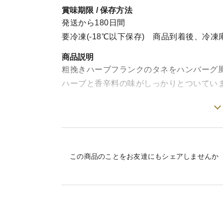
賞味期限 / 保存方法
発送から180日間
要冷凍(-18℃以下保存) 商品到着後、冷
商品説明
粗挽きハーブフランクのタネをハンバーグ
ハーブと香辛料の味がしっかりとついてい
電子レンジ・もしくは湯煎であたためるだ
ご飯にもパンにもよく合うおいしさです。
この商品のことをお友達にもシェアしませんか
【原材料】
豚肉（千葉県産）、豚脂、たまねぎ、パン
（Na）、調味料（アミノ酸等）、増粘多糖
を含む）