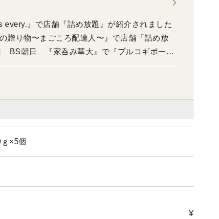
ws every.』で店舗『詰め放題』が紹介されました
千葉の贈り物〜まごころ配達人〜』で店舗『詰め放
07日 BS朝日 『家呑み華大』で『プルコギポー
28日 日本テレビ 『青空レストラン』で『プルド
5日 日本テレビ 『news every.』で店舗『詰
9月 日本テレビ 『ヒルナンデス！』で店舗『詰め
月 テレビ東京 『よじごじDays』で店舗『詰め放
テレビ 『Live News it！』『めざましテレ
 2024年02月 TBS 『Nスタ』で紹介され
ｇ×5個
ウワサのお客様』で紹介されました 2019年11月
課』で紹介されました 2019年04月 フジテレ
ました 2016年06月 テレビ東京 『L4YOU！』で紹
日 『スーパーJチャンネル』で紹介されました 20
』で紹介されました
¥