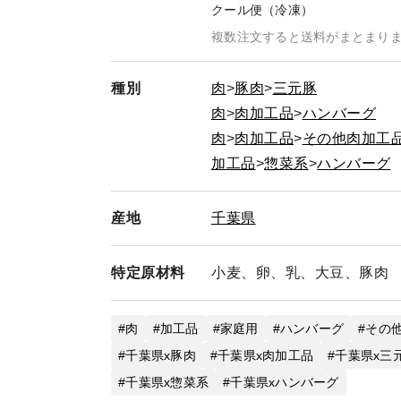
クール便（冷凍）
複数注文すると送料がまとまり
種別
肉
豚肉
三元豚
肉
肉加工品
ハンバーグ
肉
肉加工品
その他肉加工
加工品
惣菜系
ハンバーグ
産地
千葉県
特定
原材料
小麦、卵、乳、大豆、豚肉
肉
加工品
家庭用
ハンバーグ
その
千葉県x豚肉
千葉県x肉加工品
千葉県x三
千葉県x惣菜系
千葉県xハンバーグ