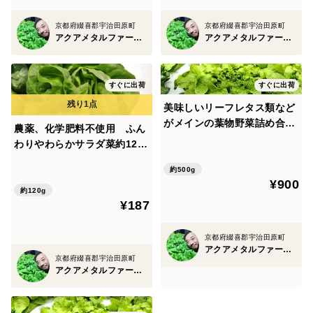
京都府綴喜郡宇治田原町
京都府綴喜郡宇治田原町
アクアメタルファーム ゆらレタ
アクアメタルファーム ゆらレタ
すぐに出荷
すぐに出荷
美味しいリーフレタス類など
がメインの葉物野菜詰め合わ
農薬、化学肥料不使用 ふん
せ 農薬、化学肥料不使用
わりやわらかサラダ菜約120
80サイズ一箱
ｇ
約500g
¥900
約120g
¥187
京都府綴喜郡宇治田原町
アクアメタルファーム ゆらレタ
京都府綴喜郡宇治田原町
アクアメタルファーム ゆらレタ