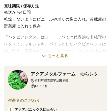
賞味期限 / 保存方法
発送から4日間
乾燥しないようにビニールやポリの袋に入れ、冷蔵庫の
野菜庫に入れて保存
『バタビアレタス』はヨーロッパでは代表的な非結球の
レタスでシャキシャキ、パリっとしたバタビアレタスは
歯ごたえ・歯切れがよく、エグミがなくほんのり甘みが
もっと見る
ある美味しいレタスです。
サラダや和えものの他には、焼肉に巻いて食べたり、ハ
ムやチーズに挟んでサンドイッチにしたり、幅広い用途
アクアメタルファーム ゆらレタ
に適した野菜です。
京都府綴喜郡宇治田原町
13いいね
ビタミンやミネラルを多く含む緑黄色野菜の一種で抗酸
化作用を持つ成分や、体調管理に欠かすことのできない
生産者のこだわり
栄養素が豊富に含まれています。
アクアポニックスに出会い
1