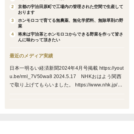
京都の宇治田原町で工場内の管理された空間で生産して
2
万博の大阪ヘルスケアパビリオンの生命の湧き水で展示
おります
されているアクアポニックス農法で栽培期間中の農薬、
ホンモロコで育てる無農薬、無化学肥料、無除草剤の野
3
菜
化学肥料、除草剤不使用で魚の飼育水が野菜の肥料とな
将来は宇治茶とホンモロコからできる野菜を作って皆さ
4
ります。
んに味わって頂きたい
是非一度お試しください。
最近のメディア実績
日本一明るい経済新聞2024年4月号掲載 https://yout
u.be/rml_7V50wa8 2024.5.17 NHKおはよう関西
で取り上げてもらいました。 https://www.nhk.jp/p/o
saka-ohayou/ts/J6729MLVQM/movie/