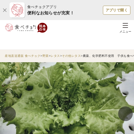
食べチョクアプリ
アプリで開く
便利なお知らせが充実！
メニュー
産地直送通販 食べチョク
野菜
レタス
その他レタス
農薬、化学肥料不使用 子供も食べ