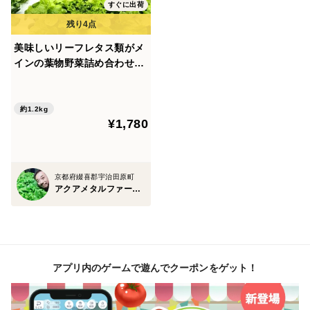
すぐに出荷
美味しいリーフレタス類がメ
インの葉物野菜詰め合わせ
農薬、化学肥料不使用 100
サイズ一箱
約1.2kg
¥1,780
京都府綴喜郡宇治田原町
アクアメタルファーム ゆらレタ
アプリ内のゲームで遊んでクーポンをゲット！