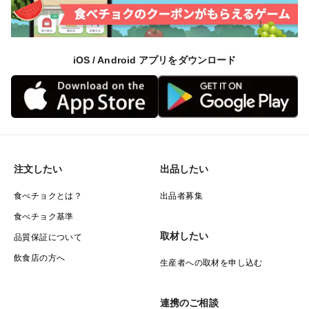
プリプリ食感で風味豊かな甘い旨みがじゅわっと溢れる
美浄生牡蠣は、蒸して、ソテーや汁物で、どんな調理に
もよく合います。レモンと合わせてシンプルにいただく
iOS / Android アプリをダウンロード
のも絶品です。
臭みがなく甘みいっぱいだから、これまで牡蠣を食べら
れなかった方も美浄生牡蠣なら食べられるというお声を
多くいただいています。
注文したい
出品したい
＜栽培のこだわり・産地の特徴＞
広島県が指定する清浄海域「音戸の瀬戸」沖で、綺麗な
食べチョクとは？
出品者募集
海水と豊かな栄養分をお腹いっぱいに吸い込んだ海の恵
食べチョク基準
み。
取材したい
品質保証について
色・形・傷がないかなど、一粒一粒確認、選別してその
飲食店の方へ
生産者への取材を申し込む
日のベストなものを発送しています。
食卓を囲むたくさんの笑顔を想って、日々大切に育てて
連携のご相談
出荷しています。