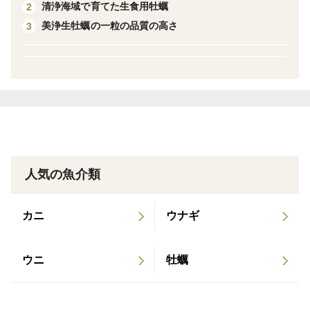
清浄海域で育てた生食用牡蠣
2
「焼き」「蒸し」「酒肴」と、愉しみ方も多彩。
美浄生牡蠣の一粒の品質の高さ
3
贈答用の特製化粧箱で、大切な日にふさわしい品格を。
——美味は、感謝を語る。
この父の日は、海の宝石を贈りませんか？
・オリジナル サンクスカード同封
・数量限定・ご予約はお早めに
人気の魚介類
◯調理方法◯
カニ
ウナギ
①必要な量だけ取り分け、水道水で給水しながら45秒～
60秒つけ、かきの表面の氷を溶かし半解凍の状態にして
ウニ
牡蠣
各種調理にご使用ください。
かきの表面の氷（酸化防止のため）がはがれ、かきの中
心がまだ凍っている状態で調理してください。完全に解