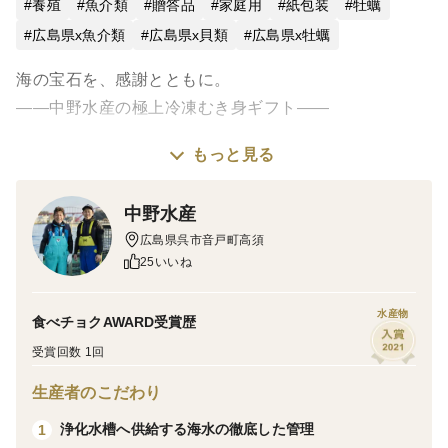
養殖
魚介類
贈答品
家庭用
紙包装
牡蠣
広島県x魚介類
広島県x貝類
広島県x牡蠣
海の宝石を、感謝とともに。
——中野水産の極上冷凍むき身ギフト——
もっと見る
一年に一度の父の日。
感謝の気持ちを込めて贈るなら、
中野水産
本物を知るお父様にふさわしい“食の贈り物”を。
広島県呉市音戸町高須
25いいね
中野水産の美浄生牡蠣は、
広島県呉市音戸の清らかな海で大切に育まれた逸品。
水産物
食べチョクAWARD受賞歴
一粒一粒を厳選し、旨みを閉じ込める独自の急速冷凍
受賞回数 1回
で、
まるで獲れたてのような濃厚な味わいを実現しました。
生産者のこだわり
浄化水槽へ供給する海水の徹底した管理
1
上質な牡蠣の旨味が引き立つ