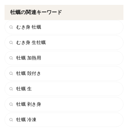
凍しないのが調理のポイントです。
牡蠣の関連キーワード
完全に解凍しますと大切な栄養分や旨みが逃げてしまい
ます。
むき身 牡蠣
②半解凍後すみやかに調理し、お召し上がりください。
むき身 生牡蠣
一度解凍したものを再び凍らせると品質が低下するの
で、お控えください。
牡蠣 加熱用
※まれにむき身にかき殻などがついている場合がありま
牡蠣 殻付き
す。付着している場合は、取り除いてから調理にご使用
ください。
牡蠣 生
牡蠣 剥き身
＜賞味期限＞
製造日から１年
牡蠣 冷凍