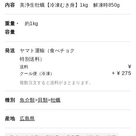
③地域：発送日から翌々日午前中から選択可能
内容
美浄生牡蠣【冷凍むき身】1kg 解凍時850g
※冷凍商品は、1〜2日早めに発送することがあります。
お届け希望日に届きますので、よろしくお願い致します。
重量・
約1kg
悪天候時（大雨・台風・大寒波）には、お届け日やお届け
容量
時間帯に遅れが生じる場合が稀にあります。
発送
ヤマト運輸（食べチョク
特別送料）
¥
送料
+
¥
275
クール便（冷凍）
複数注文すると送料がまとまります。
種別
魚介類
貝類
牡蠣
産地
広島県