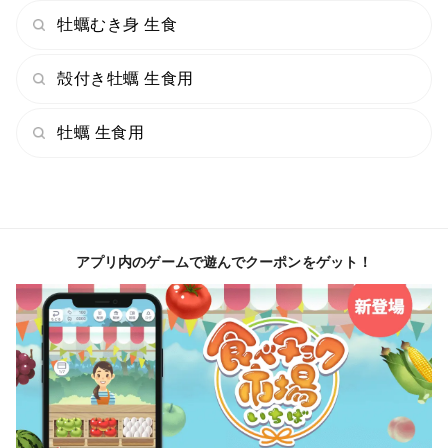
＜自己紹介＞
牡蠣むき身 生食
はじめまして。中野水産です。
殻付き牡蠣 生食用
全国有数の牡蠣の産地、広島県呉市音戸町の中野水産
は、「おいしいも。（美味）あんしんも。（清浄）」を
牡蠣 生食用
モットーに、美味しさにも、食の安全・安心にも徹底的
にこだわった、栄養満点の「美浄生牡蠣（びじょうなま
かき）」を生産者直送で全国にお届けしています。
独自のろ過海水設備による浄化工程を経て、臭みがなく
牡蠣本来の甘みたっぷりに仕上がった極上の「美浄生牡
アプリ内のゲームで遊んでクーポンをゲット！
蠣」を是非ご賞味ください。
＜味＞
最初から最後まで浄化海水を使用している美浄生牡蠣
は、調理しても縮みが少なく大きくプリプリのまま風味
豊か。特殊な洗浄機にかけている為、水でサッと洗うだ
けでお召し上がりいただけます。