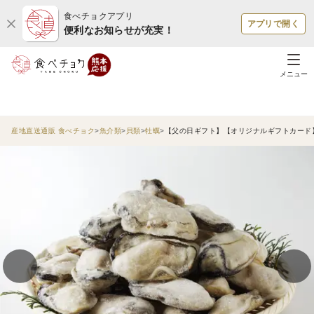
食べチョクアプリ
アプリで開く
便利なお知らせが充実！
メニュー
産地直送通販 食べチョク
魚介類
貝類
牡蠣
【父の日ギフト】【オリジナルギフトカード