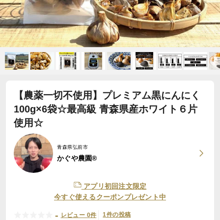
【農薬一切不使用】プレミアム黒にんにく
100g×6袋☆最高級 青森県産ホワイト６片
使用☆
青森県弘前市
かぐや農園®
アプリ初回注文限定
今すぐ使えるクーポンプレゼント中
-
1件の投稿
レビュー 0件