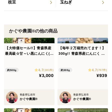
枝豆
玉ねぎ
③厳しい国際基準の試験で、200項目残留農薬不検出
④栄養価が段違いに高くて、他の黒にんにくとはコスパ
が全然違います！！！
※日本食品分析センターで、アミノ酸18種類・S-アリル
システイン・ポリフェノール・GABAの含有量を分析済
かぐや農園®の他の商品
み！！
【大特価セール!!】青森県産
【毎年２万箱売れてます！】
【SALE中！】ジップ付き100g袋：2,000円⇒1,200円
最高級☆甘～い黒にんにく(バ
300g!! 青森県産にんにく 最
（40%OFF!!）
ラ500g)【数量限定】
高級品種 ホワイト６片「白玉
王」家庭用バラ
4.7
4.7
(181件)
(707件)
約500g
約300g
いつかこのプレミアム黒にんにくを500gお徳用とかで
¥3,000
¥939
販売できるように、日々栽培方法の研究に励みます＞＜
▼発送について
青森県弘前市
青森県弘前市
かぐや農園®
かぐや農園®
【メール便】
・１袋、３袋