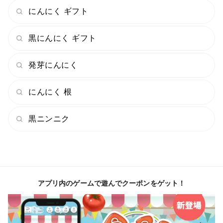
⇒代表的なところでは【アミノ酸18種類】【S-アリルシ
にんにく ギフト
ステイン】【ポリフェノール】【ＧＡＢＡ】が他社様の
商品より数十倍～数百倍も多い結果に！！
黒にんにく ギフト
毎年日本食品分析センターで含有量を分析し、より美味
しくて身体に良い黒にんにくを目指し、製法に改良を重
発芽にんにく
ねています♪
にんにく 根
Q、黒にんにくは食べたことあるけど、苦手で…
⇒かぐや農園の黒にんにくは「えぐみ」「苦み」を最小
黒ニンニク
限に！「甘み」と「酸味」のバランスを重視して仕上げ
ております！！
特にこちらのプレミアム黒にんにくは糖度が70度超え
で、「フルーツです。」って出されたら納得してしまい
そうな程甘い！！味も濃い！！フルーツ感覚で毎日続け
アプリ内のゲームで遊んでクーポンをゲット！
やすい！！
皮をむくとき手に黒にんにくが付きずらい、しっとりと