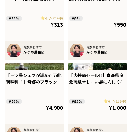
トやケーキなどのスイーツにも合います！！
高級品種 ホワイト６片「白玉
して作った「にんにく七味」
また、お肉のソースやドレッシング、カレーやシチュー
王」家庭用バラ
詰め替え用袋１袋【メール
の隠し味など、色々な料理にもご活用できます☆
4.7
便】
(707件)
約100g
約54g
¥313
¥550
Q、何が違うの？？
⇒植え付けから完成まで約３６０日間！！
青森県弘前市
青森県弘前市
最新の特許製法で栄養価を損なわないよう、じっくり低
かぐや農園®
かぐや農園®
温熟成⇒更に追熟⇒更に低温で水分を飛ばし、旨味と栄
養価をギュっと濃縮☆だから、他社製品より糖度が高
く、甘～くて、毎日続けられる、食べやすいかぐやの黒
【三ツ星シェフが認めた万能
【大特価セール!!】青森県産
調味料！】奇跡のブラックフ
最高級☆甘～い黒にんにく(お
にんにくが完成するんです☆
ルーツペースト 100g×５本
試し100g)【数量限定】
【農薬不使用】青森県産黒に
Q、栄養価が高いのはなぜ？
4.7
んにく【メール便】
(181件)
約500g
約100g
¥4,900
¥1,000
⇒かぐや農園の黒にんにくは、農薬を一切使用せずに栽
培した、栄養価が段違いに高い「黒にんにく専用にんに
く」を、研究に研究を重ねた最新の特許製法で製造して
青森県弘前市
青森県弘前市