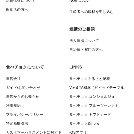
品質保証について
⇒【数量限定】ですので、現在の在庫がなくなり次第終
了となります。
飲食店の方へ
生産者への取材を申し込む
Q、なんでそんなに安いの？？
連携のご相談
⇒かぐや農園は、にんにく生産量日本一の青森県で、に
法人連携について
んにくの生産から黒にんにくの製造に至るまで自社で一
自治体・省庁の方へ
貫して行っております！
生産者の強みを生かし、皆様に少しでもお得に、毎日の
食べチョクについて
LINKS
美味しさと健康をお届けできるよう、スタッフ一同、
日々頑張っております☆
運営会社
食べチョクふるさと納税
ガイド/お問い合わせ
Vivid TABLE（ビビッドテーブル）
運営からのお知らせ
食べチョク コンシェルジュ
▼栽培/生産方法、こだわり
利用規約
食べチョク フルーツセレクト
にんにくにとって「最高の環境」
プライバシーポリシー
食べチョク ギフトカード
〜大自然の恵みを受けて〜
特定商取引法
食べチョク&more
全国７割のにんにく生産量を誇る、青森県。
カスタマーハラスメントに対する
iOSアプリ
世界遺産「白神山地」の恵みを受けた広大な津軽平野