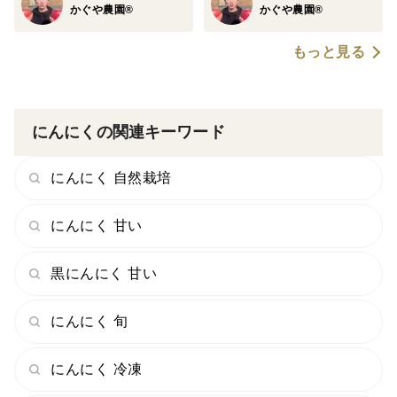
います☆
かぐや農園®
かぐや農園®
だから、一般的に販売されている他社様の黒にんにくと
もっと見る
比べると、栄養価がケタ違いに高いんです！！同じ重量
でも、栄養価の面でコスパが全然違います！！！
※日本食品分析センターで、アミノ酸18種類・S-アリル
システイン・ポリフェノール・GABAの含有量を分析済
にんにくの関連キーワード
み！！
※あくまで食品ですので、いっぱい食べても全く問題ご
にんにく 自然栽培
ざいません。
にんにく 甘い
※黒にんにくは農産物を原料とした自然食品です。気候
や畑の状態、製造ロットによる多少の栄養価のバラツキ
黒にんにく 甘い
を考慮し、専門家や保健所とも相談のうえ、商品パッ
ケージにはあえて日本食品センターでの分析結果（エビ
にんにく 旬
デンス）よりも低い値を記載しております☆
にんにく 冷凍
Q、栄養価って何があるの？？