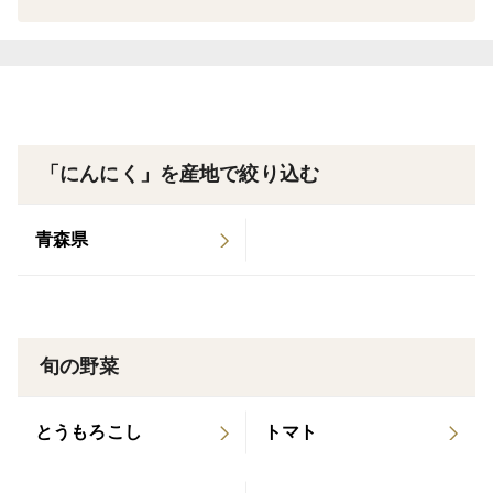
甘～くって、まるでプルーンのような味わいです♪黒に
奥新報（新聞掲載） 【2021年】 3月 ABA青森朝
んにくは、ここまで進化しました！！黒にんにく好きに
日放送（TV出演） 【2022年】 3月 陸奥新報（新
こそ、是非一度味わっていただきたい一品です☆
聞掲載） 10月 ATV青森テレビ（TV出演） 11月 東
かぐや農園が、青森県のにんにく農家としての威信をか
奥日報（新聞掲載） 12月 ATV青森テレビ（TV出
け、味と栄養価を極限まで追求し、長年に渡る研究開発
演） 【2023年】 5月 NHK青森放送局（TV出演）
の結果、ようやくたどり着いた最高品質の味わいを、是
「にんにく」を産地で絞り込む
陸奥新報（新聞掲載） 8月 ATV青森テレビ
非一度ご体感ください。
（テレビ出演）
生産者の強みを生かして皆様になるべくお得にお届けで
青森県
きるよう努めております☆
高級感のあるパッケージで、ご贈答用にもお喜びいただ
いております☆
【年間生産量限定品】につき、売切れの際はどうかご容
旬の野菜
赦ください。
とうもろこし
トマト
①農薬一切不使用の青森県産黒にんにく
②最高級品種「青森県産ホワイト６片」使用