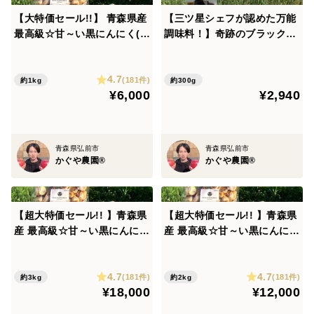
※追跡ありのポスト投函になります。
【大特価セール!!】 青森県産
【三ツ星シェフが認めた万能
※全国どこでもOKです！！
最高級☆甘～い黒にんにく(バ
調味料！】奇跡のブラックフ
ラ１キロ)【数量限定】
ルーツペースト 100g×３本
【農薬不使用】青森県産黒に
【宅急便】
4.7
んにく【メール便】
(181件)
約1kg
約300g
・４袋〜７袋：６０サイズ
¥6,000
¥2,940
※佐川急便 飛脚宅配便になります。
※沖縄・離島は発送不可となります。ご注意ください。
青森県弘前市
青森県弘前市
かぐや農園®
かぐや農園®
――――――――――――――――――――――――
農薬一切不使用！
【超大特価セール!! 】青森県
【超大特価セール!! 】青森県
かぐや農園は、にんにく生産量日本一の青森県で農薬を
産 最高級☆甘～い黒にんにく
産 最高級☆甘～い黒にんにく
一切使用せず、最新の特許農法で最高級品種ホワイト６
(バラ３キロ)【数量限定】
(バラ２キロ)【数量限定】
片の「黒にんにく専用にんにく」を栽培しています☆
4.7
4.7
通常黒にんにくは、青果で出荷できないハネの部分のに
(181件)
(181件)
約3kg
約2kg
¥18,000
¥12,000
んにくを使用することが多いのですが、かぐや農園は