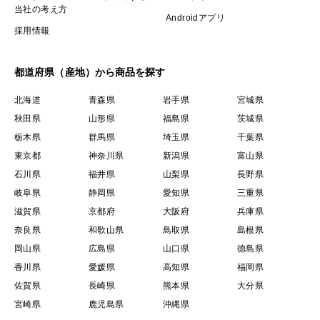
当社の考え方
で、私たちはにんにくを育てています。
Androidアプリ
採用情報
ミネラル豊富な雪解け水、青森県特有の長い冬の気候、
すべてがにんにくにとって「最高の環境」と言われてい
都道府県（産地）から商品を探す
ます。
そんな「最高の環境」に育まれ、大自然の恵みをギュっ
北海道
青森県
岩手県
宮城県
と濃縮したかぐや農園の黒にんにくをお届けいたしま
秋田県
山形県
福島県
茨城県
栃木県
群馬県
埼玉県
千葉県
す。
東京都
神奈川県
新潟県
富山県
石川県
福井県
山梨県
長野県
徹底した「土づくり」
岐阜県
静岡県
愛知県
三重県
〜土への貯金〜
滋賀県
京都府
大阪府
兵庫県
私たちは、先祖代々守り抜いてきたこの大切な土地で、
奈良県
和歌山県
鳥取県
島根県
にんにくを育てられることに日々感謝し、自分たちの子
岡山県
広島県
山口県
徳島県
どもや、孫の世代まで引き継いで行くために、毎年「土
香川県
愛媛県
高知県
福岡県
への貯金」を行っています。
佐賀県
長崎県
熊本県
大分県
確かに、人間が開発した農薬や化学肥料は、素晴らしい
宮崎県
鹿児島県
沖縄県
ものです。