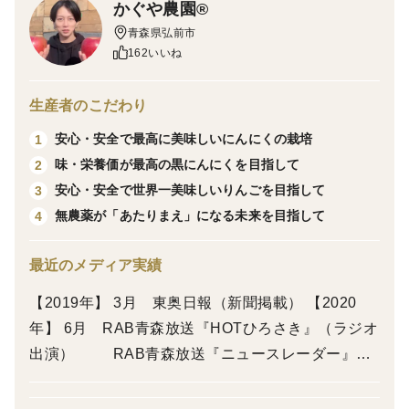
かぐや農園®
でもせっかく身体のために食べるなら、美味しくなくて
青森県弘前市
は続けられないですよね？より栄養価が高くて、残留農
162いいね
薬ゼロの安全な黒にんにくの方が良いですよね？＾＾
↓↓↓↓↓↓↓↓↓↓↓↓↓↓
生産者のこだわり
【プレミアム黒にんにくって？】
安心・安全で最高に美味しいにんにくの栽培
1
―かぐやの黒にんにく rankＳ 100g－
味・栄養価が最高の黒にんにくを目指して
2
かぐや農園が、農薬を一切使わず、丹精込めて大切に育
安心・安全で世界一美味しいりんごを目指して
3
てた「黒にんにく専用にんにく」を贅沢に使用し、最新
無農薬が「あたりまえ」になる未来を目指して
4
の特許製法で完成した、当農園では最高品質の黒にんに
くです。
最近のメディア実績
栄養価を損なわないよう、じっくり低温熟成⇒更に追熟
【2019年】 3月 東奥日報（新聞掲載） 【2020
⇒低温で水分量を調整！！旨味と栄養価をギュっと濃縮
年】 6月 RAB青森放送『HOTひろさき』（ラジオ
しました☆
出演） RAB青森放送『ニュースレーダー』
おそらく、青森県産の農薬不使用黒にんにくは、他にな
（TV出演） FMアップルウェーブ『津軽いじん館』
いのではないでしょうか？
（ラジオ出演） 東奥日報（新聞掲載） 11月 陸