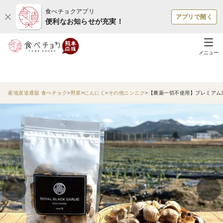
食べチョクアプリ
アプリで開く
便利なお知らせが充実！
メニュー
産地直送通販 食べチョク
野菜
にんにく
その他ニンニク
【農薬一切不使用】プレミアム黒