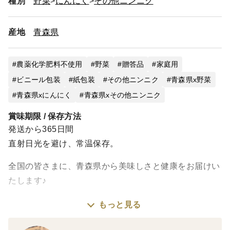
種別
野菜
にんにく
その他ニンニク
産地
青森県
農薬化学肥料不使用
野菜
贈答品
家庭用
ビニール包装
紙包装
その他ニンニク
青森県x野菜
青森県xにんにく
青森県xその他ニンニク
賞味期限 / 保存方法
発送から365日間
直射日光を避け、常温保存。
全国の皆さまに、青森県から美味しさと健康をお届けい
たします♪
もっと見る
今年の冬は寒いですねー＞＜
皆様是非、黒にんにくで健康に乗り切りましょう！！