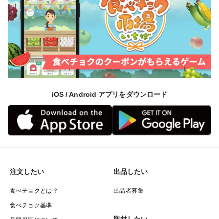
した黒にんにくに仕上げました！！
他社の黒にんにくを食べて「少し苦手…。」という方に
こそ、ぜひ一度召し上がっていただきたい商品です♪
Q、どのくらい食べるの？
⇒一日１～３粒を目安に、毎日の健康のために美味しく
お召し上がりください☆
iOS / Android アプリをダウンロード
毎日１～３粒程度お召し上がりいただくだけで効果を実
感していただけるとは思いますが、あくまで食品ですの
で、いっぱい食べていただいても全く問題ございません
☆
リピーター様の中にも「美味しくて500gを２週間で食
べちゃいました！」という方もいらっしゃるくらいです
注文したい
出品したい
☆
食べチョクとは？
出品者募集
食べチョク基準
Q、このセールはいつまで？？
取材したい