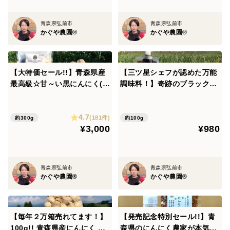
『生で食べたら最高に美味しい部分』を、最新の特許製
法で黒にんにくへと熟成させております！！
青森県弘前市
青森県弘前市
かぐや農園®
かぐや農園®
Q、黒にんにくって、何？？
⇒にんにくを、低温長期熟成しただけの発酵食品なんで
【大特価セール!!】青森県産
【三ツ星シェフが認めた万能
す！！
最高級☆甘～い黒にんにく(1
調味料！】奇跡のブラックフ
添加物は一切不使用！！「にんにくを熟成しただけで、
00g×３袋)【数量限定】
ルーツペースト 100g×１本
なんでこんなに甘くて美味しくなるの？」とご質問をい
【農薬不使用】青森県産黒に
ただく程です☆
4.7
んにく【メール便】
(181件)
約300g
約100g
¥3,000
¥980
様々な効果が期待されている、今話題のスーパーフード
なんです！！
青森県弘前市
青森県弘前市
Q、どうやって食べるの？？
かぐや農園®
かぐや農園®
⇒皮をむいて、そのままお召し上がりいただけます！！
クリームチーズ、サラダなどに入れていたいても◎！！
【毎年２万箱売れてます！】
【発売記念特別セール!!】青
プルーンやレーズンのように甘酸っぱいので、ヨーグル
100g!! 青森県産にんにく 最
森県のにんにく農家が本気出