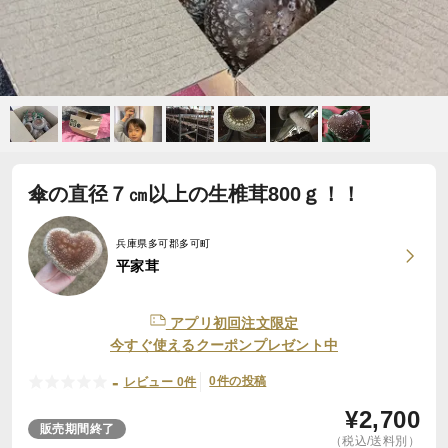
傘の直径７㎝以上の生椎茸800ｇ！！
兵庫県多可郡多可町
平家茸
アプリ初回注文限定
今すぐ使えるクーポンプレゼント中
-
0件の投稿
レビュー 0件
¥
2,700
販売期間終了
（税込/送料別）