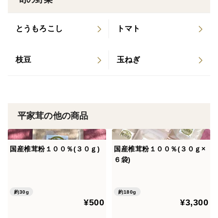
【保存方法について】
・常温での保存は商品到着から2~3日で傷む可能性があ
とうもろこし
トマト
るのでおすすめできません。
・冷蔵保存の場合、約1週間程(なるべくお早めにお召し
枝豆
玉ねぎ
上がり下さい)
・冷凍保存の場合、約1ヵ月程(旨味成分が増加します✨)
※直射日光や高温には敏感なので、ご注意ください。
↓生しいたけ情報↓
平家茸の他の商品
・農薬 不使用
・日本産広葉樹使用の菌床
国産椎茸粉１００％(３０ｇ)
国産椎茸粉１００％(３０ｇ×
・菌床製造 福井県
６袋)
・椎茸収穫 兵庫県
約30g
約180g
農園から直送にてお届けを致します_(._.)_
¥500
¥3,300
至らない点も多々あるかと思いますが