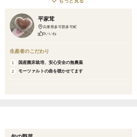
もっと見る
⚠️⚠️注意事項⚠️⚠️
平家茸
〈発送時〉
兵庫県多可郡多可町
しいたけにはおがくずが着いてあります。
0いいね
その方が長持ちします。
(しいたけの根っこの部分になります)
生産者のこだわり
また、朝採れなので発送にはタイムラグがあります。
国産菌床栽培、安心安全の無農薬
1
時間指定がない場合は最短で手続きを進めさせていただ
モーツァルトの曲を聴かせてます
2
きます。
ご購入頂いた翌日の朝に収穫した新鮮椎茸をお送りいた
します。
※収穫状況により配送までに2~3日掛かる場合がござい
ますのでご了承ください。
※画像はサンプル品となります！
傘の直径７㎝以上の生椎茸が800g✨
旬の野菜