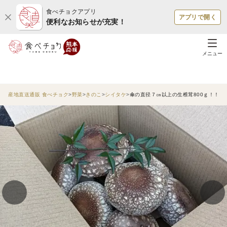
食べチョクアプリ
アプリで開く
便利なお知らせが充実！
メニュー
産地直送通販 食べチョク
野菜
きのこ
シイタケ
傘の直径７㎝以上の生椎茸800ｇ！！