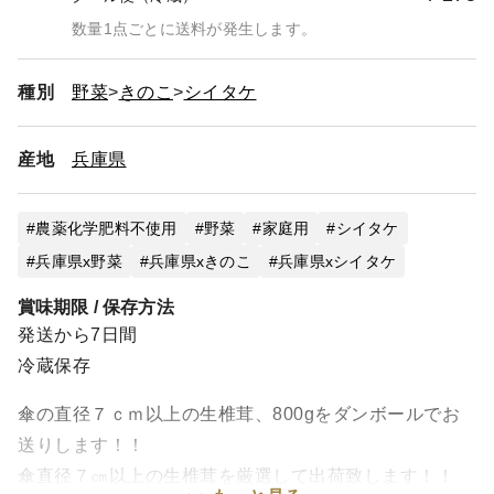
数量1点ごとに送料が発生します。
種別
野菜
きのこ
シイタケ
産地
兵庫県
農薬化学肥料不使用
野菜
家庭用
シイタケ
兵庫県x野菜
兵庫県xきのこ
兵庫県xシイタケ
賞味期限 / 保存方法
発送から7日間
冷蔵保存
傘の直径７ｃｍ以上の生椎茸、800gをダンボールでお
送りします！！
傘直径７㎝以上の生椎茸を厳選して出荷致します！！