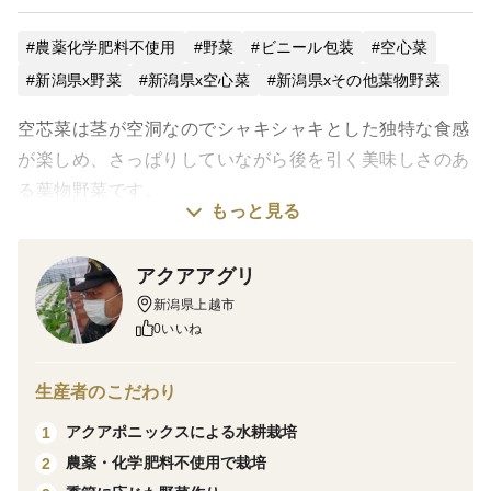
農薬化学肥料不使用
野菜
ビニール包装
空心菜
新潟県x野菜
新潟県x空心菜
新潟県xその他葉物野菜
空芯菜は茎が空洞なのでシャキシャキとした独特な食感
が楽しめ、さっぱりしていながら後を引く美味しさのあ
る葉物野菜です。
もっと見る
空芯菜にはカルシウム、ビタミンＡ・Ｂ・Ｃ・Ｅ、β‐カ
アクアアグリ
ロテン、葉酸、鉄分、食物繊維、カリウムなどが含まれ
新潟県上越市
ており、それぞれの含有量はほうれん草の約２～４倍で
0いいね
す。疲労回復効果や貧血予防が期待でき、便通も整えて
くれる夏場の貴重な緑の野菜と言えます。
生産者のこだわり
アクアポニックスによる水耕栽培
1
🔶商品内容
農薬・化学肥料不使用で栽培
2
約250gを個包装してお届けします。調理法にもよりま