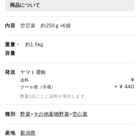
商品について
内容
空芯菜 約250ｇ×6袋
重量・
約1.5kg
容量
発送
ヤマト運輸
¥
送料
+
¥
440
クール便（冷蔵）
数量1点ごとに送料が発生します。
種別
野菜
その他葉物野菜
空心菜
産地
新潟県