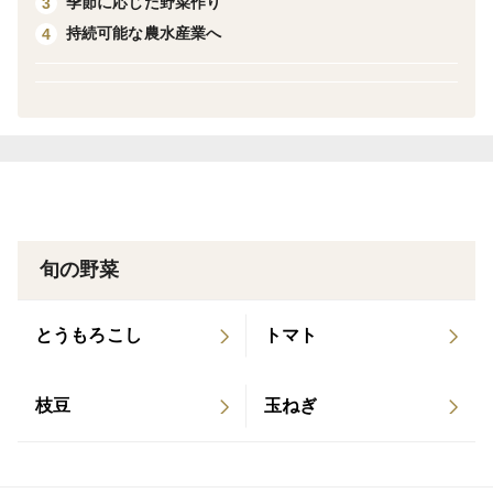
季節に応じた野菜作り
3
すが、その１袋で概ね１食分２人前程度となります。4
持続可能な農水産業へ
4
袋1.0㎏～8袋2kg（100サイズ箱に入る最大量）の容量
ラインナップからお選びください。
🔶鮮度抜群な状態でお届け
ご注文を頂いてから2～5日以内の朝に収穫し、そのまま
クール便で配送するので、新鮮な状態でお届けします。
🔶美味しく長持ちさせる保存方法
旬の野菜
おすすめは冷凍保存です。食べやすい大きさに切って冷
凍用保存容器に入れて冷凍しておけば、約３週間ほど保
とうもろこし
トマト
存できます。
次に調理する時は凍ったまま使えるので便利です。
枝豆
玉ねぎ
🔶アクアポニックスって何？
「アクアポニックス」とは水耕栽培と水産養殖を掛け合