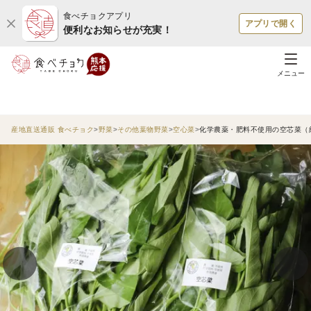
食べチョクアプリ
アプリで開く
便利なお知らせが充実！
メニュー
産地直送通販 食べチョク
野菜
その他葉物野菜
空心菜
化学農薬・肥料不使用の空芯菜（約