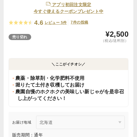
アプリ初回注文限定
今すぐ使えるクーポンプレゼント中
4.6
7件の投稿
レビュー 5件
¥
2,500
売り切れ
（税込/送料別）
＼ここがイチオシ／
農薬・除草剤・化学肥料不使用
堀りたて土付き収穫してお届け
農園自慢のホクホクの美味しい新じゃがを是非召
し上がってください！
お届け地域
販売期間：通年