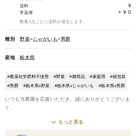
¥
送料
+
¥
0
常温便
数量1点ごとに送料が発生します。
種別
野菜
じゃがいも
男爵
産地
栃木県
農薬化学肥料不使用
野菜
贈答品
家庭用
紙包装
男爵
栃木県x野菜
栃木県xじゃがいも
栃木県x男爵
いつも当農園を応援いただき、誠にありがとうございま
す。
もっと見る
皆様からの励ましのメッセージや、優しいお声かけ、応
援のレビュー、本当に本当に励みになっております。