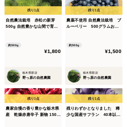
揚げ粉をさっとまぶしてポテトフライにしても
美味しいです。
自然農法栽培 赤松の新芽
農薬不使用 自然農法栽培 ブ
私たちはシェーキーズの厚切りのポテトフライが好きで
500g 自然豊かな山間で育っ
ルーベリー 500グラムお届
よくやります。
た瑞々しい赤松新芽です 爽
け致します
暑いのに食べたくなります。
やかな酸味が特徴です お
茶・酵素シロップ・松葉酒・
約500g
約500g
¥1,800
¥1,500
梅干し漬けに
その他、皆様色々な料理で男爵いもを楽しんでいただけ
たら私たちも嬉しいです。
栃木県那須
栃木県那須
常温保存可能です。
野っ原の自然農園
野っ原の自然農園
そのまま風通しのいいところ日陰においておけば、皮に
厚みが出て普通のジャガイモになります。
農家自慢の香り豊かな栃木県
残りわずかとなりました 稀
産 乾燥赤唐辛子 新物 150g
少な国産サフラン 40本以上
鮮度を保つため、掘り立て土付きのままお送りいたしま
以上 お入れしてお送りしま
入れてお届け 農薬不使用 自
す。