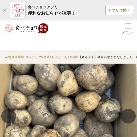
食べチョクアプリ
アプリで開く
便利なお知らせが充実！
メニュー
産地直送通販 食べチョク
野菜
じゃがいも
男爵
【夏ギフト】残りわずかとなりました 