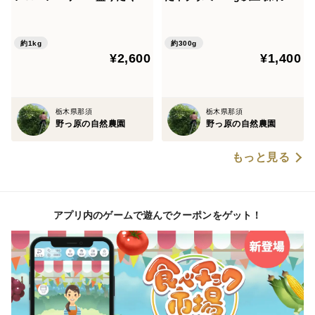
ん１キロでお届け致します
てをその日のうちに発送致し
増量などのご希望にも対応可能です。
ます。8月末までの出荷で
お客様専用のページをお作りしますのでお気軽にお問い
す。
約1kg
約300g
合わせください。
¥2,600
¥1,400
■目視で選別を行っておりますが、どうしても人間の作
栃木県那須
栃木県那須
野っ原の自然農園
野っ原の自然農園
業となる為、非常に細かい生傷などは見逃す場合がござ
います。じゃがいもは肥えてくると、中にすがはいるこ
もっと見る
とがあります。
中心空洞症と呼ばれる現象です。 気象や栽培環境の変
化などにより、いもが急激に大きく生育することで中に
アプリ内のゲームで遊んでクーポンをゲット！
空洞ができてしまったものです。空洞部分を取り除いて
お召し上がりください。
また、農薬不使用の野菜には虫がついていたり、多少の
虫食いや傷の部分もございます。
その為、多少の不良はどうかご理解頂けましたら幸いで