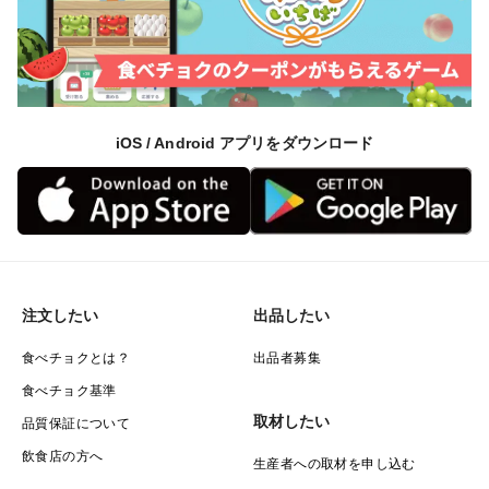
す。
綺麗な野菜をご購入されたい方は、ご購入をお控えいた
だけますと私たちもありがたいです。
iOS / Android アプリをダウンロード
大変申し上げにくいのですが、
包装資材は創業以来、環境負荷に対する配慮を最優先
し、極力リサイクル利用させて頂いております。
注文したい
出品したい
大変失礼な対応となり、大変申し訳ございませんが、ご
理解頂けますと幸いに存じます。
食べチョクとは？
出品者募集
食べチョク基準
取材したい
品質保証について
農薬不使用
飲食店の方へ
生産者への取材を申し込む
採れたてをお届け