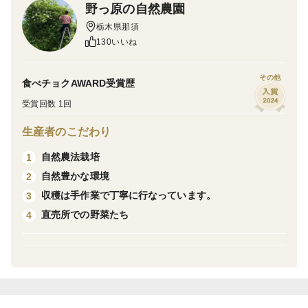
野っ原の自然農園
本当にありがとうございます。
栃木県那須
130いいね
今年も新じゃがの季節がやってまいりました。
その他
食べチョクAWARD受賞歴
今年もゴロゴロと立派なお芋が育ちました。
受賞回数 1回
6月中旬には採れたてをお手元にお送りいたしますね。
生産者のこだわり
自然農法栽培
1
農薬不使用、化学肥料不使用で丁寧に育てた新じゃがで
自然豊かな環境
2
す。
収穫は手作業で丁寧に行なっています。
3
直売所での野菜たち
4
箱いっぱいにお入れしてお届けいたします。
ヤマト便の80サイズは最大重量が5Kgとなります。