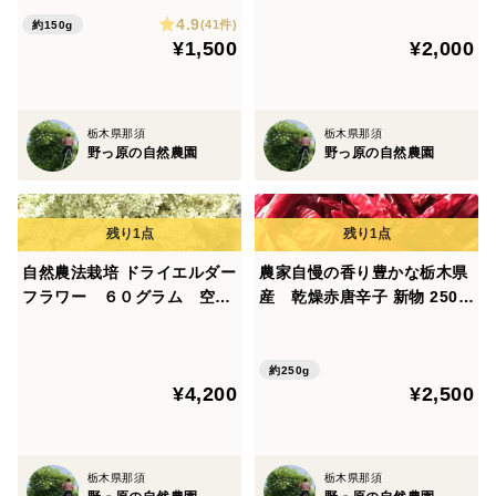
す。約300本以上入ります。
然農法栽培で大切に育てたサ
4.9
フランをお届け致します
(41件)
約150g
¥1,500
¥2,000
自然豊かな大地で、通年を通して農薬を使用せず、安心
して食べて頂けるように丹精込めていろんな野菜を育て
栃木県那須
栃木県那須
ております。
野っ原の自然農園
野っ原の自然農園
今年も美味しいジャガイモができました、皆様に楽しん
でいただけたら幸いです。
自然農法栽培 ドライエルダー
農家自慢の香り豊かな栃木県
フラワー ６０グラム 空気
産 乾燥赤唐辛子 新物 250g
の綺麗な那須の山間で自然農
以上 お入れしてお送りしま
法栽培で育てたエルダーフラ
す。約450本以上入ります。
どうぞよろしくお願いいたします。
ワーです。
約250g
¥4,200
¥2,500
＊発送に関して＊
栃木県那須
栃木県那須