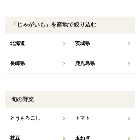
よって荷造り後の重量（風体、つまり段ボール箱込み）
約5キロでのお届けです。
「じゃがいも」を産地で絞り込む
北海道
茨城県
品種は、男爵になります。
長崎県
鹿児島県
こちらもきたあかり同様、でんぷん質が強くホクホクと
した粉質タイプのじゃがいもです。
キタアカリよりも男爵の方が色味が白く、ホクホク感が
強いのが特徴です。
旬の野菜
男爵は粉吹き芋、じゃがバターなどにすると美味しさが
よくわかります。煮込み料理、カレーやポテトサラダな
とうもろこし
トマト
ども新じゃががとろけて美味しいです。
枝豆
玉ねぎ