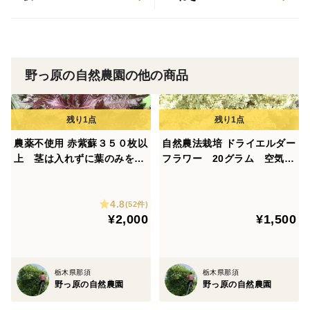
また、フライドポテトにするなら、実はキタアカリより
男爵がおすすめです？
キタアカリは甘みが強い分、揚げると焦げやすくベ
野っ原の自然農園の他の商品
チャっとしがち。男爵なら、外は「カリッ」、中は「ホ
クホク」の黄金食感に仕上がります。今夜のフライドポ
テトや素揚げにぜひ！
農薬不使用 赤紫蘇３５０枚以
自然農法栽培 ドライエルダー
上 茎は入れずに葉のみを箱
フラワー 20グラム 空気の
甘すぎない、本物のじゃがいもの味がして、
いっぱいにお入れ致します
綺麗な那須の山間で自然農法
キタアカリの甘みも美味しいですが、男爵には「これ
サービスで採れたて季節のお
栽培で育てたエルダーフラワ
4.8
野菜もお入れしてお届け致し
ーです。
(52件)
ぞ、じゃがいも！」という豊かな香りとホクホク感があ
¥2,000
¥1,500
ます 茎付きで換算すると約
り、男爵の右に出るものはありません。
1キロ相当になる葉量です
栃木県那須
栃木県那須
野っ原の自然農園
野っ原の自然農園
皮付きのまま厚切りにして、水に晒してふいてから、唐