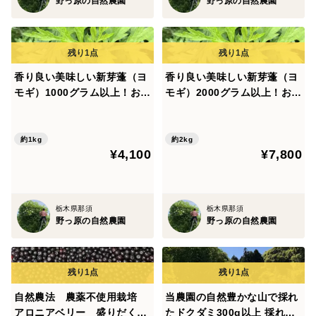
野っ原の自然農園
野っ原の自然農園
お届けの時間指定はお客様の方で自由にご設定いただけ
ます。
「意外と知らなかった」というお声も多いのですが、購
入画面にて可能です。ぜひご活用ください。
香り良い美味しい新芽蓬（ヨ
香り良い美味しい新芽蓬（ヨ
モギ）1000グラム以上！お店
モギ）2000グラム以上！お店
の方や大量に作って常にスト
の方や大量に作って常にスト
ックしておきたい方向けに大
ックしておきたい方向けに大
また、特定の曜日の受け取り希望がございました、お気
容量でお送りいたします。採
容量でお送りいたします。採
約1kg
約2kg
軽にお問い合わせください。
¥4,100
¥7,800
れたての季節の野菜もサービ
れたての季節の野菜もサービ
スでお入れしてお届けいたし
スでお入れしてお届けいたし
当園は小さな農園のため、作業状況によってすべてのご
ます。
ます。
希望に添えない場合もございますが、お客様にベストな
栃木県那須
栃木県那須
状態でお届けできるよう、できる限り柔軟に対応させて
野っ原の自然農園
野っ原の自然農園
いただきます。
また、他の野菜との同梱などご希望などもありました
ら、どうぞお気軽にお問い合わせ下さい。
自然農法 農薬不使用栽培
当農園の自然豊かな山で採れ
アロニアベリー 盛りだくさ
たドクダミ300g以上 採れた