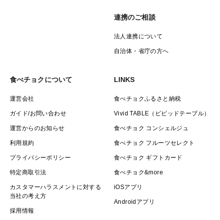
土付き新鮮
新じゃが
連携のご相談
男爵
だんしゃく
法人連携について
じゃがバター
自治体・省庁の方へ
ジャガイモ
ホクホク
食べチョクについて
LINKS
運営会社
食べチョクふるさと納税
よろしくお願い致します。
ガイド/お問い合わせ
Vivid TABLE（ビビッドテーブル）
運営からのお知らせ
食べチョク コンシェルジュ
利用規約
食べチョク フルーツセレクト
プライバシーポリシー
食べチョク ギフトカード
特定商取引法
食べチョク&more
カスタマーハラスメントに対する
iOSアプリ
当社の考え方
Androidアプリ
採用情報