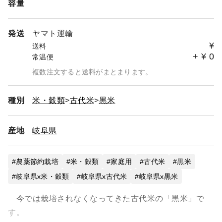
容量
発送
ヤマト運輸
¥
送料
+
¥
0
常温便
複数注文すると送料がまとまります。
種別
米・穀類
古代米
黒米
産地
岐阜県
農薬節約栽培
米・穀類
家庭用
古代米
黒米
岐阜県x米・穀類
岐阜県x古代米
岐阜県x黒米
今では栽培されなくなってきた古代米の「黒米」で
す。