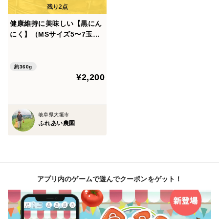
健康維持に美味しい【黒にん
にく】（MSサイズ5〜7玉入
り袋×２袋）
約360g
¥2,200
岐阜県大垣市
ふれあい農園
アプリ内のゲームで遊んでクーポンをゲット！