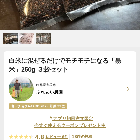
白米に混ぜるだけでモチモチになる「黒
米」250g ３袋セット
岐阜県大垣市
ふれあい農園
食べチョクAWARD 2025 野菜 23位
アプリ初回注文限定
今すぐ使えるクーポンプレゼント中
4.8
18件の投稿
レビュー 6件