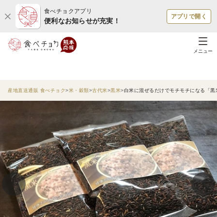
食べチョクアプリ
アプリで開く
便利なお知らせが充実！
メニュー
産地直送通販 食べチョク
米・穀類
古代米
黒米
白米に混ぜるだけでモチモチになる「黒米