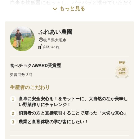
白米を炊飯器にセットし、パラパラと混ぜていただく
もっと見る
だけで、モチモチのご飯になります。お赤飯ではありま
せんが、ご飯が淡い紫色に染まり、少し幸せな気分にな
ると思います。高温障害による着色不良がみられます
ふれあい農園
が、よろしくお願いいたします。
岐阜県大垣市
44いいね
野菜
食べチョクAWARD受賞歴
受賞回数 3回
生産者のこだわり
食卓に安全安心を！をモットーに、大自然のなか美味し
1
い野菜作りにチャレンジ！
消費者の方と直接取引することで培った「大切な真心」
2
農業と食育体験の学び舎にしたい！
3