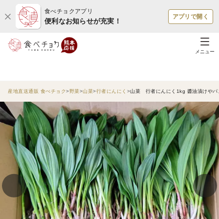
食べチョクアプリ
アプリで開く
便利なお知らせが充実！
メニュー
産地直送通販 食べチョク
野菜
山菜
行者にんにく
山菜 行者にんにく1kg 醬油漬けや