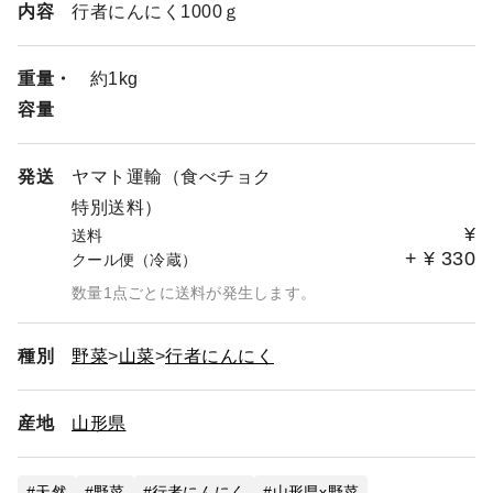
内容
行者にんにく1000ｇ
重量・
約1kg
容量
発送
ヤマト運輸（食べチョク
特別送料）
¥
送料
+
¥
330
クール便（冷蔵）
数量1点ごとに送料が発生します。
種別
野菜
山菜
行者にんにく
産地
山形県
天然
野菜
行者にんにく
山形県x野菜