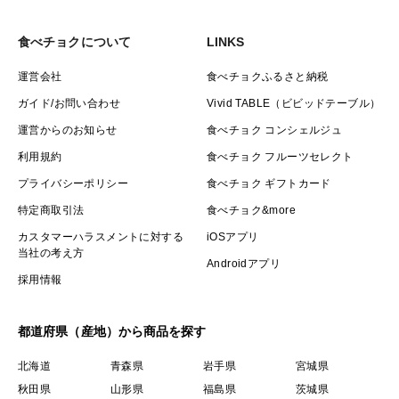
で、他の旬の山菜、平飼いの鶏卵などのセットにしたり
食べチョクについて
LINKS
できますが、発送が遅れたりすることがございますが事
前にお問い合わせください。
運営会社
食べチョクふるさと納税
ガイド/お問い合わせ
Vivid TABLE（ビビッドテーブル）
希少なアケビの新芽、カタクリの花、ミツバなども採
運営からのお知らせ
食べチョク コンシェルジュ
れていますし、もうすぐ山うど、うるいも採れます。タ
利用規約
食べチョク フルーツセレクト
イミングによってはタラの芽も大丈夫です。春の柔らか
プライバシーポリシー
食べチョク ギフトカード
いヨモギも大丈夫。
特定商取引法
食べチョク&more
セットは事前の相談をし個別出品します。
カスタマーハラスメントに対する
iOSアプリ
当社の考え方
Androidアプリ
山菜は天然ものばかりなので、手間の多さ、収穫時期の
採用情報
短さなどから、それなりの単価かと思いますが、雪国の
体をリセットするための食材、知恵をぜひ取り入れてく
都道府県（産地）から商品を探す
ださい。
北海道
青森県
岩手県
宮城県
発送はクール便となります。採取する環境が天候に左
秋田県
山形県
福島県
茨城県
右されやすい為、発送は日付け指定は無しにしています