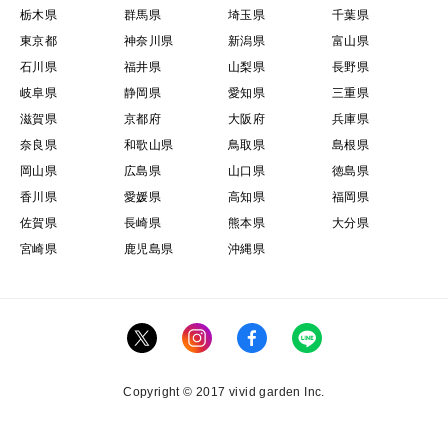
栃木県
群馬県
埼玉県
千葉県
が事前に問い合わせいただけばできる限り対応します。
東京都
神奈川県
新潟県
富山県
石川県
福井県
山梨県
長野県
【近況とお願い】
岐阜県
静岡県
愛知県
三重県
近年も暖冬から春も暖かく山菜の収穫に支障をきたす
滋賀県
京都府
大阪府
兵庫県
事が多かったですが、今年もさらに暖か過ぎる春にフキ
奈良県
和歌山県
鳥取県
島根県
ノトウは土から目を出す前に開いてしまったり、旬が著
岡山県
広島県
山口県
徳島県
しく短く出荷にこぎつけない事も多くありました。
香川県
愛媛県
高知県
福岡県
今年も山菜は収量の調整が難しい事もあり、手間は増
佐賀県
長崎県
熊本県
大分県
宮崎県
鹿児島県
沖縄県
えますが個人のお客様に色々と山の幸をお届けできれば
と思います。
ここ数年は春が暑過ぎて山菜は生育が早く待ってくれ
ず、出荷前に育ち過ぎたなんて事もあります。
イベント出店も5年ほどできていなかったので、営業
Copyright © 2017 vivid garden Inc.
活動も思い通り行ってませんでした。まずはコツコツと
また購入者数を伸ばしていけるように頑張りますが、大