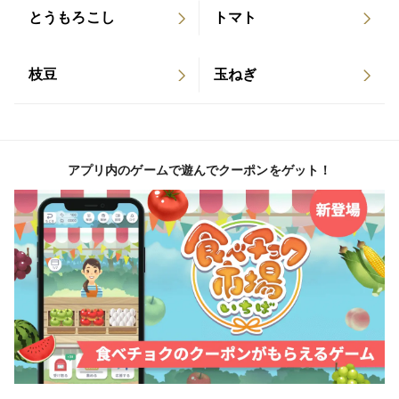
とうもろこし
トマト
特集してもらう ■2021年4月 NOSAIやまがた広報
ではそんなに食べられるのって、天ぷらやおひたし、
誌 特集「拓け、未来へ」で4ページ ■2022年12
和え物であれば他の野菜と一緒に食べるので食べやすい
月 webやまがたおこしあいネット やまがた探訪
です。
枝豆
玉ねぎ
Ⅱ Part5にて妻の手仕事の取材を公開 https://yamag
和え物も市販のドレッシングでも美味しいです。他の山
ata-okoshiai.net/pref/17093/
菜も混ぜて和えると食感、味ともに豊かです。
アプリ内のゲームで遊んでクーポンをゲット！
また日持ちするように、キムチの素で漬けたり（白菜な
ど混ぜ入れても可）、醤油漬けもいろいろ使えます。醤
油漬けは刻んで冷奴、蒸し鶏に乗せたり和風パスタに
も。刻んでから漬けても使いやすいです。
ふき味噌の要領で行者にんにく味噌も保存性が高くご飯
が進みます。
またイタリアンではペペロンチーノのにんにく代わり
に。先に油に白い茎部を入れ火を通して香りを出し、麺
を混ぜる時に軽く火を通す程度に緑の葉の部分を。こご