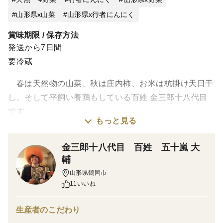
山形県x山菜
山形県x行者にんにく
賞味期限 / 保存方法
発送から7日間
要冷蔵
春は天然物の山菜、秋は庄内柿、お米は杭掛け天日干
し、そして平飼い養鶏もしている百姓 金三郎十八代目
です。
もっと見る
一気に盛りになった行者にんにく。
金三郎十八代目 百姓 五十嵐 大
以前はアイヌネギと呼ばれ特に北海道に多く自生してい
輔
ます。
山形県鶴岡市
11いいね
前半はシュッと葉が開ききっていないニラに近い形状か
ら
生産者のこだわり
後半の葉物野菜のように葉が開いている時期まで販売い