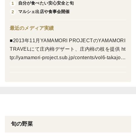
自分が食べたい安心安全と旬
1
たします。
マルシェ出店や食事会開催
2
我が家の山菜はすべて促成栽培ではありませんので、無
肥料はもちろん、農薬なども全く使用せず、近隣から飛
最近のメディア実績
んでくることもありませんので、収穫というより採取で
■2013年11月YAMAMORI PROJECTのYAMAMORI
す。
TRAVELにて庄内柿デザート、庄内柿の枝を提供 ht
tp://yamamori-project.sub.jp/contents/vol6-takajoya
【量と価格】
ma.html ■2014年2月28日NHK「新日本風土記 出
前半と後半の生育状態で量が僅かに差が出ますが株数
羽三山」でかんじきシーン出演 https://onl.la/jafjSH
ベースではほぼ同じです。
Z ■2014年11月発売 d and department 山形号 山
約250gで1,600円、約500gで3,000円（税抜き）
形定食記事に載る ■2015~2018年 オーダーメイド
行者にんにく50gはニラ1袋をイメージしてください。
傘のイイダ傘店で持ち手に柿の枝使用してもらう ■
2018年8月 地域広報誌SHONAI STYLE No.3 取材
【食べ方】
http://shonai-style.com/951/ ■2018年11月2日放
行者にんにくは見た目や食感はニラに近いですが、栄養
旬の野菜
送 YBC山形放送 ピヨ卵ワイド 柿料理にて妻と
価はニンニク寄りのため食べ過ぎるとお腹が緩くなる人
共に ■2019年11月 東北食べる通信10月号1冊丸々
もいます。