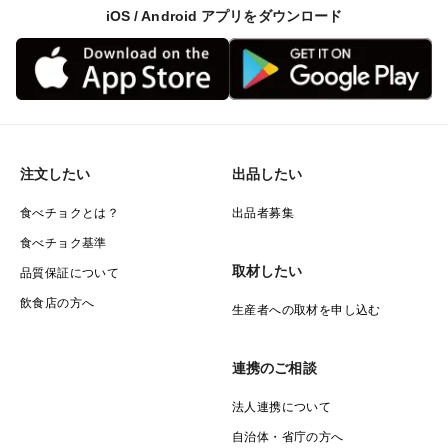
iOS / Android アプリをダウンロード
めやうどなども一緒に入れると山菜のそれぞれの風味が
引き立て合い、食感的にもいいです。
他にも餃子や春巻きのタネをニラの代わりに。パンチが
強くなります。豚キムチに入れても美味しいです。卵と
一緒にニラ玉のように。
要するにニラとニンニク両方の使い方ができるのです。
注文したい
出品したい
食べチョクとは？
出品者募集
【栄養価】
食べチョク基準
収穫まで7年もかかる、とても手間ひまも時間もかかり
取材したい
品質保証について
ますので、栄養価必然的に高いです。詳しい栄養価など
飲食店の方へ
は薬事法などに触れてしまうので、個々では説明しませ
生産者への取材を申し込む
んのでググってください...。
連携のご相談
【セット販売など】
法人連携について
行者にんにく1kg以上の場合は割引致します。他の山菜
自治体・省庁の方へ
はもちろん、我が家は少量多品目で営農する農家なの