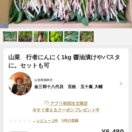
山菜 行者にんにく1kg 醬油漬けやパスタ
に。セットも可
山形県鶴岡市
金三郎十八代目 百姓 五十嵐 大輔
アプリ初回注文限定
今すぐ使えるクーポンプレゼント中
-
4件の投稿
レビュー 2件
¥
6,480