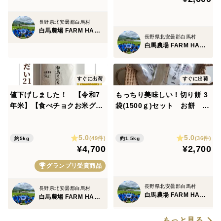
長野県北安曇郡白馬村
白馬農場 FARM HAKUBA
長野県北安曇郡白馬村
白馬農場 FARM HAKUBA
すぐに出荷
すぐに出荷
値下げしました！ 【令和7
もっちり美味しい！切り餅 3
年米】【食べチョクお米グラ
袋(1500ｇ)セット お餅 も
ンプリ2025 今注目の新品種
ち
部門 銅賞受賞】特別栽培米
5.0
5.0
ゆうだい２１(5kg) 令和3年
(49件)
(36件)
約5kg
約1.5kg
¥4,700
¥2,700
度～特別優秀賞を連続受
賞！！ お米 もっちり粒の大
グランプリ受賞商品
きい
長野県北安曇郡白馬村
長野県北安曇郡白馬村
白馬農場 FARM HAKUBA
白馬農場 FARM HAKUBA
もっと見る