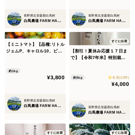
長野県北安曇郡白馬村
長野県北安曇郡白馬村
白馬農場 FARM HAKUBA
白馬農場 FARM HAKUBA
すぐに出荷
【ミニトマト】【品種:リトル
ジェムP、キャロル10、ピッ
【割引！夏休み応援１７日ま
コロカナリア 他】食卓を彩る
で】【令和7年米】特別栽培
カラーミニトマト♪ ※ヘタ
米 ミルキークイーン(5kg)
なし【2kg】信州の環境にや
約1kg
¥3,800
4.9
さしい農産物認証取得
(12件)
約5kg
¥4,000
長野県北安曇郡白馬村
白馬農場 FARM HAKUBA
長野県北安曇郡白馬村
白馬農場 FARM HAKUBA
すぐに出荷
すぐに出荷