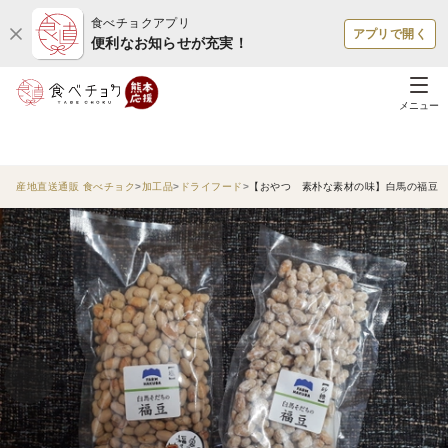
食べチョクアプリ
アプリで開く
便利なお知らせが充実！
メニュー
産地直送通販 食べチョク
加工品
ドライフード
【おやつ 素朴な素材の味】白馬の福豆 塩