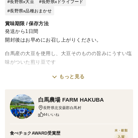
長野県x大豆
長野県xドライフード
長野県x品種おまかせ
賞味期限 / 保存方法
発送から1日間
開封後はお早めにお召し上がりください。
白馬産の大豆を使用し、大豆そのものの旨みにうすい塩
味がついた煎り豆です
もっと見る
100g入りの小袋を3つセットでお届けします。
そのまま食べるのはもちろん、「福豆ご飯」「福豆クラ
ンチチョコ」などアレンジ料理にもご活用いただけま
白馬農場 FARM HAKUBA
す。
長野県北安曇郡白馬村
44いいね
＜栽培のこだわり＞
米・穀類
食べチョクAWARD受賞歴