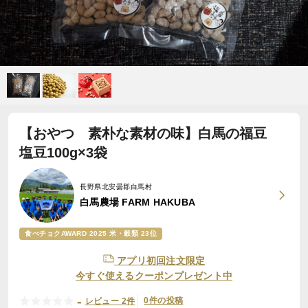
【おやつ 素朴な素材の味】白馬の福豆
塩豆100g×3袋
長野県北安曇郡白馬村
白馬農場 FARM HAKUBA
食べチョクAWARD 2025 米・穀類 23位
アプリ初回注文限定
今すぐ使えるクーポンプレゼント中
-
0件の投稿
レビュー 2件