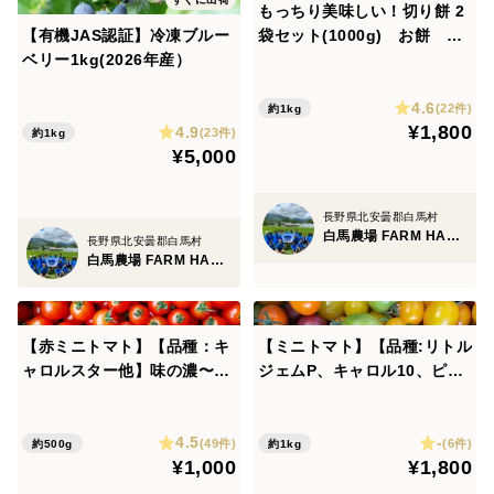
・クリックポストはお届けまでに２〜５日のお時間がか
もっちり美味しい！切り餅 2
【有機JAS認証】冷凍ブルー
袋セット(1000g) お餅 も
かります。
ベリー1kg(2026年産）
ち
・宅急便とは違い、配送中の紛失や破損の保障はござい
ません。
4.6
(22件)
約1kg
※当店でも配送中の紛失・破損の保障はできかねますの
¥1,800
4.9
(23件)
約1kg
¥5,000
で十分ご検討の上、ご利用お願いします。
長野県北安曇郡白馬村
※他に砂糖を絡めた「白馬の福豆 砂糖豆」もございま
白馬農場 FARM HAKUBA
長野県北安曇郡白馬村
す。
白馬農場 FARM HAKUBA
【赤ミニトマト】【品種：キ
【ミニトマト】【品種:リトル
ャロルスター他】味の濃〜い
ジェムP、キャロル10、ピッ
ヘタなしミニトマト♪ 甘
コロカナリア 他】食卓を彩る
さ・酸っぱさのバランスgoo
カラーミニトマト♪ ※ヘタ
4.5
-
d✨【お試し500g】信州の環
なし【1kg】信州の環境にや
(49件)
(6件)
約500g
約1kg
¥1,000
¥1,800
境にやさしい農産物認証取得
さしい農産物認証取得