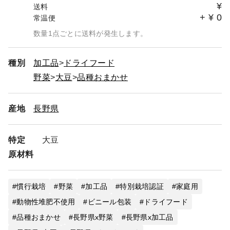
¥
送料
+
¥
0
常温便
数量1点ごとに送料が発生します。
種別
加工品
ドライフード
野菜
大豆
品種おまかせ
産地
長野県
特定
大豆
原材料
慣行栽培
野菜
加工品
特別栽培認証
家庭用
動物性堆肥不使用
ビニール包装
ドライフード
品種おまかせ
長野県x野菜
長野県x加工品