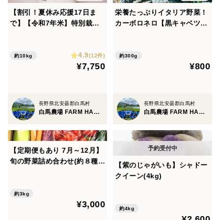
【割引！夏休み応援17日ま
栄養たっぷりイタリア野菜！
で】【令和7年米】特別栽培
カーボロネロ【黒キャベツ】
米 ミルキークイーン(10kg)
【パスタや炒め物に】(300g)
4.9
(12件)
約10kg
約300g
¥7,750
¥800
長野県北安曇郡白馬村
長野県北安曇郡白馬村
白馬農場 FARM HAKUBA
白馬農場 FARM HAKUBA
【定期便もあり 7月～12月】
旬の野菜詰め合わせ(約８種)
【紫のじゃがいも】シャドー
朝採り 新鮮で味の濃い野
クイーン(4kg)
菜たち
約3kg
¥3,000
約4kg
¥2,600