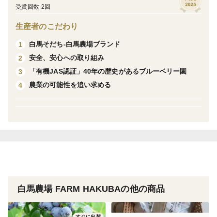
白馬村の山々の下でのびのび育った大豆。
受賞回数 2回
生産者のこだわり
＜産地の特徴＞
白馬そだち-白馬農場ブランド
1
白馬は標高が高く、昼夜の寒暖差と美しい山々から流れ
安全、安心への取り組み
2
出る清らかな水によって、大豆のうまみが乗ったおいし
「有機JAS認証」40年の歴史があるブルーベリー園
3
い大豆を生産しています。
農業の可能性を追い求める
4
白馬農場はJGAP認証農場として、農薬・肥料の管理な
ど、食の安全や環境保全に関する多くの基準をクリアし
ています。
■クリックポスト
・配送日時指定は出来ません。
・基本的に手渡しではなくポスト投函になり、ポストの
白馬農場 FARM HAKUBAの他の商品
形状によっては投函できない場合がございます。ご注意
下さい。
すぐに出荷