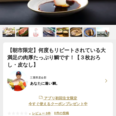
【朝市限定】何度もリピートされている大
満足の肉厚たっぷり鯛です！【３枚おろ
し・皮なし】
三重県度会郡
あなたに逢い鯛。
アプリ初回注文限定
今すぐ使えるクーポンプレゼント中
-
0件の投稿
レビュー 0件