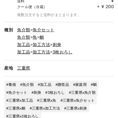
¥
送料
+
¥
200
クール便（冷蔵）
複数注文すると送料がまとまります。
種別
魚介類
魚介セット
魚介類
魚
鯛
加工品
加工方法
刺身
加工品
加工方法
3枚おろし
産地
三重県
養殖
魚介類
加工品
贈答品
家庭用
鯛
魚介セット
刺身
3枚おろし
三重県x魚介類
三重県x加工品
三重県x魚
三重県x魚介セット
三重県x鯛
三重県x加工方法
三重県x刺身
三重県x3枚おろし