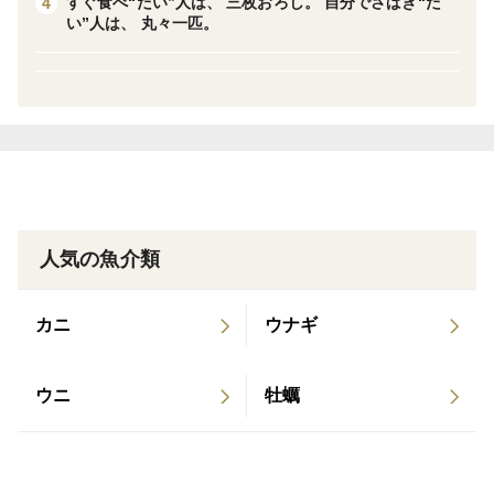
すぐ食べ“たい”人は、 三枚おろし。 自分でさばき“た
4
-------------------------------------------------------
い”人は、 丸々一匹。
オリジナルデザインの熨斗もご用意しております。（慶
事用花結びのみ）
名入れも承りますので、ご入用の方はご購入の際に備考
欄にてお知らせくださいませ。
その際に上書き（寿・お礼・お歳暮など）も指定してい
ただけますとスムーズです。
指定がない場合、上書き、名入れの無い状態の熨斗をお
入れいたします。
人気の魚介類
カニ
ウナギ
■商品概要■
ウニ
牡蠣
【商品】
三重県南伊勢町迫浦産 養殖真鯛
３枚おろし・皮なし（お頭・アラ付き）