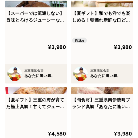
迫間浦は、自然ゆたかな山々に包まれるように、湾の奥
へとのびる入り江。
【スーパーでは流通しない】
【夏ギフト】和でも洋でも楽
旨味とろけるジューシーな
しめる！朝獲れ新鮮な口どけ
雨が降るたびに、植物性プランクトンなどの栄養が山か
鯛！贈りたいのはホンモノの
鯛！スーパーでは出会えない
ら海へとけこみ、鯛たちはその栄養をたっぷりと受け
味！【食べ比べ】
クオリティ！＜３枚おろし・
とって、その身にたっぷりと旨みを育んでいきます。
皮なし＞
約1kg
こうして口の中で甘みがじゅわっと広がる真鯛へと育つ
¥3,980
¥3,980
のです。
三重県度会郡
三重県度会郡
＜こだわりの薄飼い＞
あなたに逢い鯛。
あなたに逢い鯛。
わたしたちは、ひとつの網で育てる匹数を抑える“薄飼
い”によって、どの鯛にもまんべんなく餌が行きわたる
環境を保ちつづけています。 また１日３回、餌の食べ
【夏ギフト】三重の海が育て
【旬食材】三重県南伊勢町ブ
具合や体調のチェックを行っているため、一年中栄養状
た極上真鯛！甘くてジューシ
ランド真鯛『あなたに逢い
ーな＜塩焼き鯛＞
鯛。』がオススメするワンラ
態がよく、どの季節も脂がしっかり乗っています。
ンク上の新鮮真鯛！！＜皮な
し＞
＜バランスの取れたサイズ＞
¥4,580
¥3,980