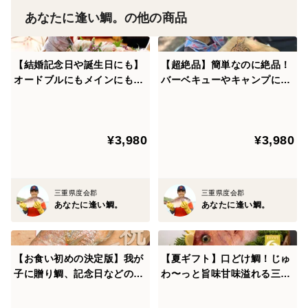
あなたに逢い鯛。の他の商品
【賞味期限】
出荷日＋４日
お届け日から２日以内にお召し上がり下さい。
【結婚記念日や誕生日にも】
【超絶品】簡単なのに絶品！
オードブルにもメインにもな
バーベキューやキャンプに
お届けした頃がいちばん甘みを感じやすく食べごろで
る！まろやかな旨味の真鯛を
も！旨み溢れるブランド真鯛
す。
贅沢に味わう！【３枚おろし
でいつもと一味違う料理を楽
皮なし】
しむ♪【水洗い】
¥3,980
¥3,980
【サイズ】
１キロ〜1.2キロ(下処理前)
※１〜1.2kgサイズを処理するため、300〜400gのお届
三重県度会郡
三重県度会郡
けとなります。
あなたに逢い鯛。
あなたに逢い鯛。
【お届け日】
ご注文日より最短４日
【お食い初めの決定版】我が
【夏ギフト】口どけ鯛！じゅ
子に贈り鯛、記念日などのお
わ〜っと旨味甘味溢れる三重
※北海道・沖縄への配送は最短５日となります。
祝いにも縁起の良い絶品真鯛
県産のブランド真鯛をお刺身
【塩焼き】
で！１〜1.2kgサイズ＜１尾