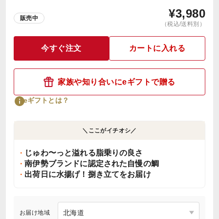
¥
3,980
販売中
（税込/送料別）
今すぐ注文
カートに入れる
家族や知り合いにeギフトで贈る
eギフトとは？
＼ここがイチオシ／
じゅわ〜っと溢れる脂乗りの良さ
南伊勢ブランドに認定された自慢の鯛
出荷日に水揚げ！捌き立てをお届け
お届け地域