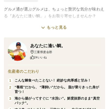
グルメ通が選ぶグルメは、ちょっと贅沢な気分が味わえ
る『あなたに逢い鯛。』をお取り寄せしませんか？
もっと見る
鯛の里と呼ばれる、三重県南伊勢町で育った『あなたに
逢い鯛。』
鯛の養殖に適した土地で育った鯛は、甘味たっぷりで、
あなたに逢い鯛。
皮にまで旨味が詰まっています。
三重県度会郡
身には脂がしっかり乗っていて、じゅわ〜っと口の中に
24いいね
広がります。
鯛しゃぶなどで軽く火に入れると、脂が少しとろけて甘
生産者のこだわり
味も出てくるので絶品です。
こんな鯛食べたことない！ 絶妙な肉厚感と甘み！
1
ご自宅で、贈り物で、是非味わってください。
“養殖”だから、 “薄飼い”だから。 脂が乗りきった身が
2
育つ！
-------------------------------------------------------
海から揚がってすぐに “水洗い”。鮮度抜群のまま“真空
3
パック”。
熨斗ご用意いたします