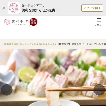
食べチョクアプリ
アプリで開く
便利なお知らせが充実！
メニュー
産地直送通販 食べチョク
魚介類
魚介セット
【朝市限定】何度もリピートされている大