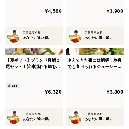
【お届け方法】
丸々＞
¥4,580
¥3,980
真空パックにして、クール便にてお届けいたします。
三重県度会郡
三重県度会郡
■注意事項■
あなたに逢い鯛。
あなたに逢い鯛。
３枚下ろしにしてお届けいたしますが、身の中心に血合
骨が残っています。
召し上がる前に柵状にカットしていただくと、綺麗に取
【夏ギフト】ブランド真鯛２
冷えてきた夜には鯛鍋！刺身
尾セット！旨味溢れる鯛を贈
でも食べられるジューシーな
り除けます。
ろう＜皮なし/皮あり各１尾＞
鯛で味わって！〈３枚下ろし
取り除いた血合骨は、周りに残った身ごと揚げて美味し
皮あり〉
く召し上がれますよ♪
約2kg
¥6,320
¥3,800
■あなたに逢い鯛。が愛される理由■
三重県度会郡
三重県度会郡
あなたに逢い鯛。
あなたに逢い鯛。
＜恵まれた環境＞