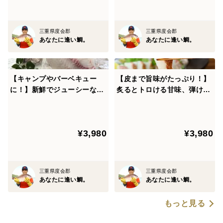
筋肉が付き過ぎず、ボリューム感と肉のやわらかさのバ
ランスが絶妙な、１〜1.2kgの鯛を厳選してお届けしま
三重県度会郡
三重県度会郡
す。（１〜1.2kgサイズを処理するため、お届け時は約
あなたに逢い鯛。
あなたに逢い鯛。
300〜400gとなります。）
【キャンプやバーベキュー
【皮まで旨味がたっぷり！】
に！】新鮮でジューシーな鯛
炙るとトロける甘味、弾ける
を自然の中で味わって♪＜３
旨さ！お酒必須のブランド
枚おろし・皮なし＞
鯛！＜３枚下ろし・皮あり＞
¥3,980
¥3,980
三重県度会郡
三重県度会郡
あなたに逢い鯛。
あなたに逢い鯛。
もっと見る