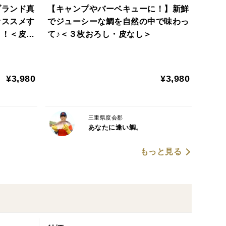
ブランド真
【キャンプやバーベキューに！】新鮮
。迫間浦の真鯛たちは、養殖家が一日に何度も餌の食
オススメす
でジューシーな鯛を自然の中で味わっ
、一年中栄養状態がよく、どの季節も脂がしっかり
！！＜皮な
て♪＜３枚おろし・皮なし＞
匹数を抑える“薄飼い”によって、どの鯛にもまんべ
います。
¥3,980
¥3,980
三重県度会郡
あなたに逢い鯛。
げた真鯛を、海のすぐそばの調理場で、その日のうち
もっと見る
2〜3日後にいちばん甘みを感じやすいため、ご自宅
にもこだわって、筋肉が付き過ぎず、ボリューム感と
kgの鯛を厳選してお届けします。