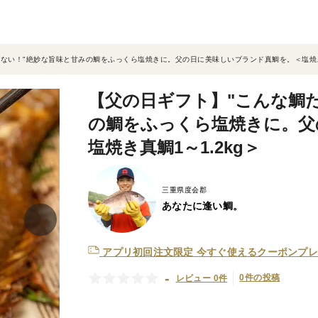
ない！"絶妙な旨味と甘みの鯛をふっくら塩焼きに。父の日に美味しいブランド真鯛を。＜塩焼き真
【父の日ギフト】"こんな鯛
の鯛をふっくら塩焼きに。父
塩焼き真鯛1～1.2kg＞
三重県度会郡
あなたに逢い鯛。
アプリ初回注文限定
今すぐ使えるクーポンプレ
-
0件の投稿
レビュー 0件