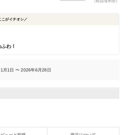
（税込/送料別）
ここがイチオシ／
。
わふわ！
月1日 〜 2026年6月28日