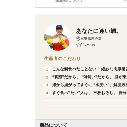
生産者について
あなたに逢い鯛。
三重県度会郡
24いいね
生産者のこだわり
こんな鯛食べたことない！ 絶妙な肉厚感
1
“養殖”だから、 “薄飼い”だから。 脂が
2
海から揚がってすぐに “水洗い”。鮮度抜
3
すぐ食べ“たい”人は、 三枚おろし。 自
4
商品について