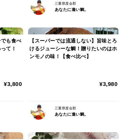
じるようになります。）
三重県度会郡
あなたに逢い鯛。
に切れ目を入れてください。
てきたら温め完了です。
いよう気をつけてお皿に移してくださいね。
身でも食べ
【スーパーでは流通しない】旨味とろ
わって！
けるジューシーな鯛！贈りたいのはホ
。
ンモノの味！【食べ比べ】
の甘み。
うに、湾の奥へとのびる入り江。
¥3,800
¥3,980
の栄養が山から海へとけこみ、真鯛たちはその栄養を
と旨みを育んでいきます。
三重県度会郡
あなたに逢い鯛。