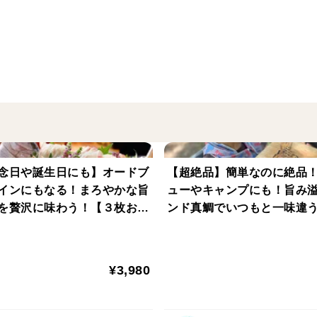
父の日オリジナルデザインのメッセージカ
ご希望の方はお申し付けください。
職人が１尾ずつ焼き上げるから、旨味も甘
出荷当日に水揚げした鯛を、職人が１尾１
一番甘味が出るようにこだわって焼き上げ
温めると、じゅわ〜っと脂が溶け出します
電子レンジで温めるだけで簡単なのに、身
念日や誕生日にも】オードブ
【超絶品】簡単なのに絶品
ご飯もお酒も進む一品です。
インにもなる！まろやかな旨
ューやキャンプにも！旨み
を贅沢に味わう！【３枚おろ
ンド真鯛でいつもと一味違
※切れ目を入れずに焼き上げてお届けしま
】
しむ♪【水洗い】
▼美味しい温め方▼
¥3,980
到着後は冷蔵保存でお願いします。
召し上がる30分〜1時間前に冷蔵庫から出