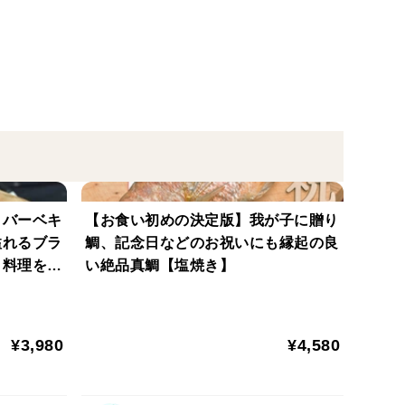
ードを用意しております。
味も溢れ出す！
尾丁寧に塩焼きします。
たブランド鯛です。
。
が固くならずふっくら柔らか。
！バーベキ
【お食い初めの決定版】我が子に贈り
溢れるブラ
鯛、記念日などのお祝いにも縁起の良
う料理を楽
い絶品真鯛【塩焼き】
す。
¥3,980
¥4,580
し、常温に戻してください。