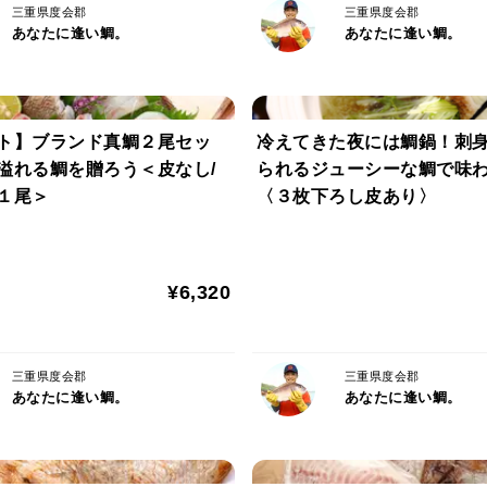
（固かった身が、押すと少し柔らかさを感
三重県度会郡
三重県度会郡
あなたに逢い鯛。
あなたに逢い鯛。
電子レンジで温める際は、必ず真空パック
500wで7〜10分、塩焼きのいい香りがし
鯛の脂がたっぷり溶け出すので、こぼれな
ト】ブランド真鯛２尾セッ
冷えてきた夜には鯛鍋！刺
-------------------------------------------------------
溢れる鯛を贈ろう＜皮なし/
られるジューシーな鯛で味
三重県迫間浦は、山からの栄養もたっぷり
１尾＞
〈３枚下ろし皮あり〉
口の中でじゅわっと広がる、ゆたかな真鯛
-------------------------------------------------------
迫間浦は、自然ゆたかな山々に包まれるよ
¥6,320
雨が降るたびに、植物性プランクトンなど
たっぷりと受けとって、その身にたっぷり
三重県度会郡
三重県度会郡
あなたに逢い鯛。
あなたに逢い鯛。
-------------------------------------------------------
“養殖”だから、“薄飼い”だから。
脂が乗りきった身が育つ！