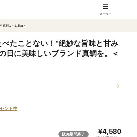
メニュー
鯛1～1.2kg＞
たべたことない！"絶妙な旨味と甘み
の日に美味しいブランド真鯛を。＜
ゼント中
¥
4,580
販売期間終了