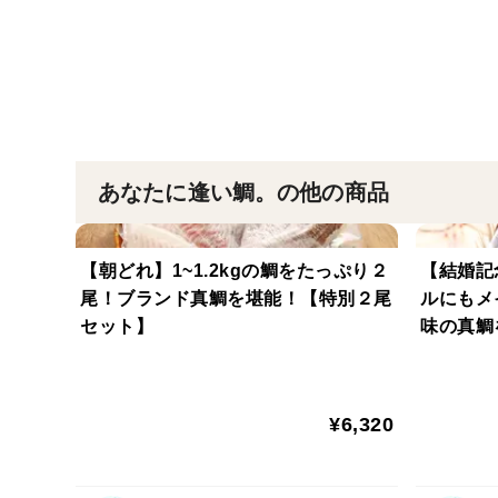
あなたに逢い鯛。の他の商品
【朝どれ】1~1.2kgの鯛をたっぷり２
【結婚記
尾！ブランド真鯛を堪能！【特別２尾
ルにもメ
セット】
味の真鯛
し皮なし
¥6,320