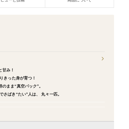
レビューと投稿
商品について
と甘み！
乗りきった身が育つ！
群のまま“真空パック”。
分でさばき“たい”人は、 丸々一匹。