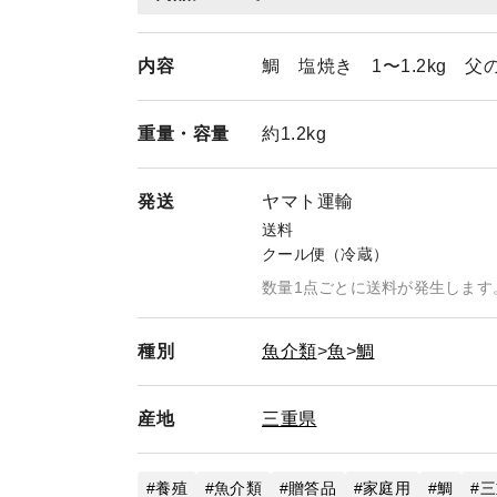
内容
鯛 塩焼き 1〜1.2kg 
重量・
容量
約1.2kg
発送
ヤマト運輸
送料
クール便（冷蔵）
数量1点ごとに送料が発生します
種別
魚介類
魚
鯛
産地
三重県
養殖
魚介類
贈答品
家庭用
鯛
三