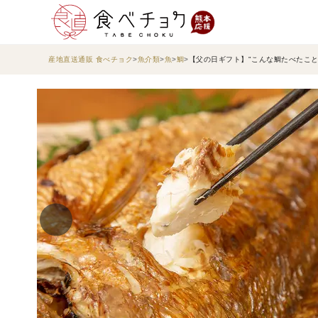
産地直送通販 食べチョク
魚介類
魚
鯛
【父の日ギフト】"こんな鯛たべたこと