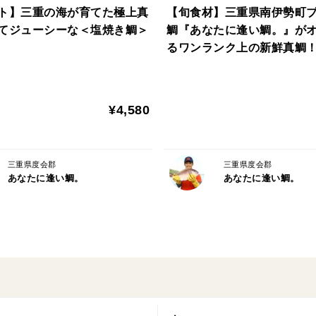
-------------------------------------------------------
ト】三重の海が育てた極上真
【旬食材】三重県南伊勢町
ここ数年、養殖の価値が注目されています
てジューシーな＜塩焼き鯛＞
鯛『あなたに逢い鯛。』が
べ具合や体調のチェックを行っているため
るワンランク上の新鮮真鯛
乗っています。さらに、ひとつの網で育てる
し＞
んなく餌が行きわたる環境を保ちつづけて
¥4,580
-------------------------------------------------------
とろけるような、やわらかさ。
秘密は、鮮度とサイズ。
三重県度会郡
三重県度会郡
あなたに逢い鯛。
あなたに逢い鯛。
-------------------------------------------------------
うろこを傷つけないように丁寧にすくい上
に塩焼きにして配送します。鯛は水揚げから
に着く頃にはちょうど食べごろに。サイズ
肉のやわらかさのバランスが絶妙な1〜1.2
-------------------------------------------------------