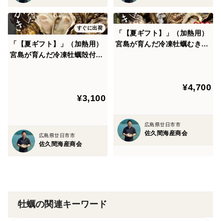
すぐに出荷
「【夏ギフト】」（加熱用）
「【夏ギフト】」（加熱用）
宮島が育んだ冷凍牡蠣むき身
宮島が育んだ冷凍牡蠣殻付き
（むき身0.6kg+殻付き10個
（15個入り）
入り）
¥4,700
¥3,100
広島県廿日市市
佐久間海産商会
広島県廿日市市
佐久間海産商会
牡蠣の関連キーワード