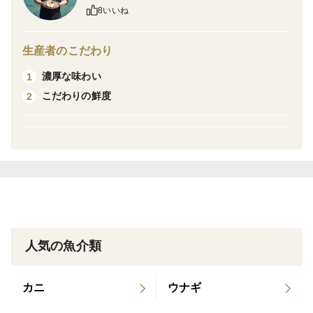
今が旬を迎えてプリプリの生牡蠣のむき身は、お鍋やカ
8いいね
キフライはもちろんのこと、オリーブオイルを使ったオ
イル漬けやアヒージョなどにも適しています。
生産者のこだわり
この機会にぜひ広島の牡蠣をお召し上がりください。
濃厚な味わい
1
こだわりの鮮度
2
【内容量】生牡蠣むき身1kg(500g×2袋)
※加熱調理専用です
【賞味期限】発送日を含めて５日(箱の側面に記載)
【発送日時】ご注文を受けて１週間程度で発送します
【保存方法】冷蔵庫にて保管してください
【注意事項】発送につきましては、天候などの影響によ
りご希望に添えないことがありますのでご了承ください
人気の魚介類
カニ
ウナギ