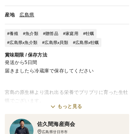
産地
広島県
養殖
魚介類
贈答品
家庭用
牡蠣
広島県x魚介類
広島県x貝類
広島県x牡蠣
賞味期限 / 保存方法
発送から5日間
届きましたら冷蔵庫で保存してください
宮島の原生林より流れ出る栄養でプリプリに育った生牡
蠣でございます。
もっと見る
１６７３年（延宝元年）の昔からその時代にあった生育
方法にて最高の牡蠣を御用意してきました。
佐久間海産商会
広島県廿日市市