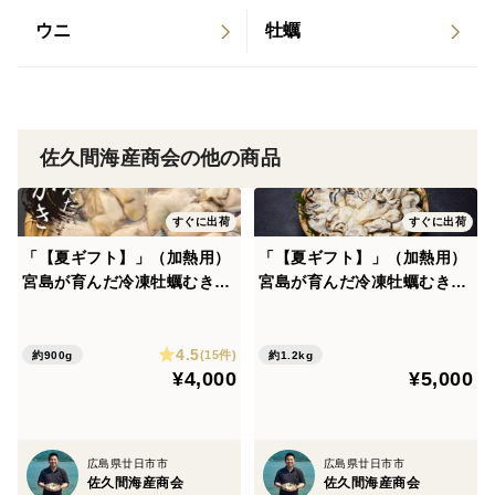
ウニ
牡蠣
佐久間海産商会の他の商品
すぐに出荷
すぐに出荷
「【夏ギフト】」（加熱用）
「【夏ギフト】」（加熱用）
宮島が育んだ冷凍牡蠣むき身
宮島が育んだ冷凍牡蠣むき身
（0.9kg入り）
（300g×4袋）
4.5
(15件)
約900g
約1.2kg
¥4,000
¥5,000
広島県廿日市市
広島県廿日市市
佐久間海産商会
佐久間海産商会