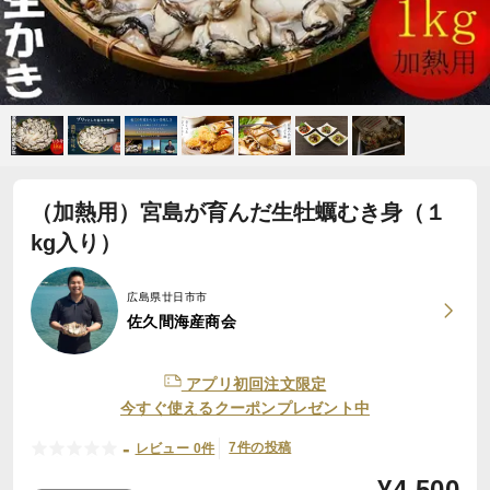
（加熱用）宮島が育んだ生牡蠣むき身（１
kg入り）
広島県廿日市市
佐久間海産商会
アプリ初回注文限定
今すぐ使えるクーポンプレゼント中
-
7件の投稿
レビュー 0件
¥
4,500