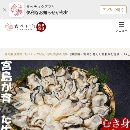
食べチョクアプリ
アプリで開く
便利なお知らせが充実！
メニュー
産地直送通販 食べチョク
魚介類
貝類
牡蠣
（加熱用）宮島が育んだ生牡蠣むき身（１kg