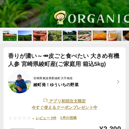
香りが濃い～🥕皮ごと食べたい 大きめ有機
人参 宮崎県綾町産(ご家庭用 箱込5kg)
宮崎県東諸県郡綾町大字南俣
綾町発！ゆういちの野菜
アプリ初回注文限定
今すぐ使えるクーポンプレゼント中
-
1件の投稿
レビュー 0件
¥
2,300