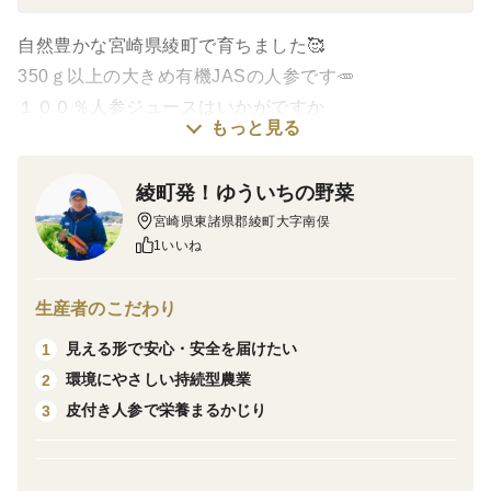
自然豊かな宮崎県綾町で育ちました🥰
350ｇ以上の大きめ有機JASの人参です🥕
１００％人参ジュースはいかがですか
もっと見る
皮が薄いので剥かなくても👍栄養丸ごと♪
体の中から健康に(^_-)-☆
綾町発！ゆういちの野菜
宮崎県東諸県郡綾町大字南俣
【サイズ】
1いいね
大
生産者のこだわり
【保存方法】
見える形で安心・安全を届けたい
1
ビニールに包んだ状態でお届けします。
環境にやさしい持続型農業
2
その状態で冷暗所で保存してください。
皮付き人参で栄養まるかじり
3
＊洗いもできます。