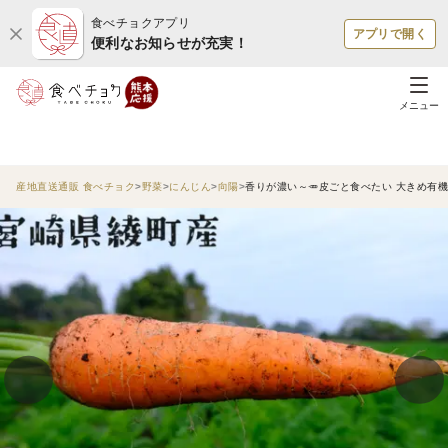
食べチョクアプリ
アプリで開く
便利なお知らせが充実！
メニュー
産地直送通販 食べチョク
野菜
にんじん
向陽
香りが濃い～🥕皮ごと食べたい 大きめ有機人