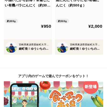
不揃いだからお得！常備した
黒にんにく作りにも♪有機に
い有機バラにんにく（約300
んにく（約500ｇ）
ｇ）
約300g
約500g
¥950
¥2,000
宮崎県東諸県郡綾町大字南俣
宮崎県東諸県郡綾町大字南俣
綾町発！ゆういちの野菜
綾町発！ゆういちの野菜
アプリ内のゲームで遊んでクーポンをゲット！