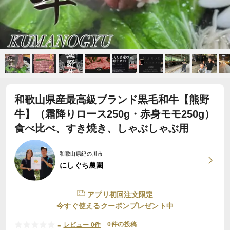
和歌山県産最高級ブランド黒毛和牛【熊野
牛】（霜降りロース250g・赤身モモ250g）
食べ比べ、すき焼き、しゃぶしゃぶ用
和歌山県紀の川市
にしぐち農園
アプリ初回注文限定
今すぐ使えるクーポンプレゼント中
-
0件の投稿
レビュー 0件