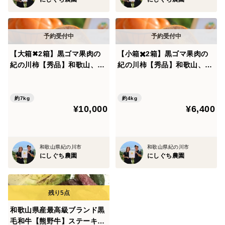
【大箱✖︎2箱】黒ゴマ果肉の
【小箱✖️2箱】黒ゴマ果肉の
紀の川柿【秀品】和歌山、天
紀の川柿【秀品】和歌山、天
空の村【ご予約】2025年10
空の村【ご予約】2025年10
月下旬〜11月上旬お届け
月下旬〜11月上旬お届け
約7kg
約4kg
¥10,000
¥6,400
和歌山県紀の川市
和歌山県紀の川市
にしぐち農園
にしぐち農園
和歌山県産最高級ブランド黒
毛和牛【熊野牛】ステーキ3