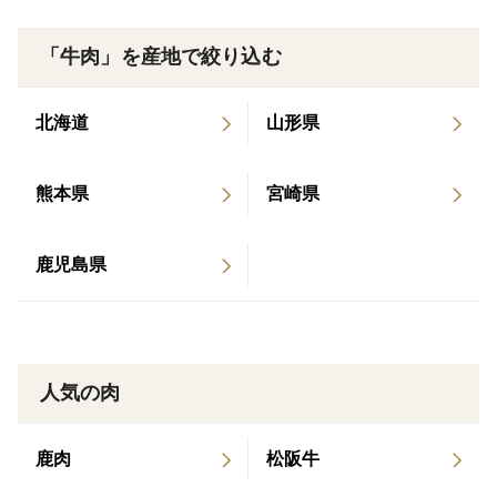
こなし、和牛本来の美味しさを極限まで引き出していま
す！
「牛肉」を産地で絞り込む
他にも話し出せばキリがないほどのこだわりがあります
が、まずは食べて頂き、ご自身の舌で私のこだわりを感
北海道
山形県
じ取って頂ければと思います！
年間を通して少ししか出回らない、天空の村、西口畜産
熊本県
宮崎県
育ちの極上熊野牛を是非ご堪能下さい！！
鹿児島県
人気の肉
鹿肉
松阪牛