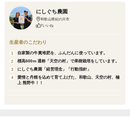
にしぐち農園
すき焼き！！しゃぶしゃぶ！！
和歌山県紀の川市
7いいね
数量限定の早い者勝ちです！！
生産者のこだわり
こちらは冷凍で発送します。
自家製の牛糞堆肥を、ふんだんに使っています。
1
標高600m 通称「天空の村」で果樹栽培をしています。
2
冷凍ですので、お好きなタイミングでお召し上がり下さ
にしぐち農園「経営理念」「行動指針」
3
い。
愛情と丹精を込めて育て上げた、和歌山、天空の村、極
4
上 熊野牛！！
お召し上がりの前に1日かけて冷蔵庫でゆっくり解凍し
て下さい。
西口畜産では90頭と肥育頭数が少ないです。ですが少な
いからこそ出来る、徹底した管理、そしてその管理があ
るからこそ、30〜34ヶ月という長期肥育をしっかりと