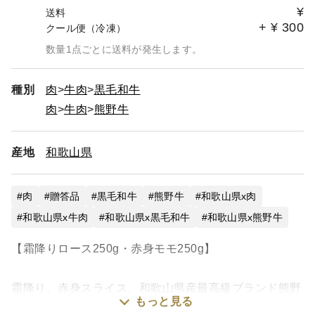
¥
送料
+
¥
300
クール便（冷凍）
数量1点ごとに送料が発生します。
種別
肉
牛肉
黒毛和牛
肉
牛肉
熊野牛
産地
和歌山県
肉
贈答品
黒毛和牛
熊野牛
和歌山県x肉
和歌山県x牛肉
和歌山県x黒毛和牛
和歌山県x熊野牛
【霜降りロース250g・赤身モモ250g】
霜降り、赤身スライス、和歌山県産最高級ブランド熊野
もっと見る
牛、食べ比べセット！！