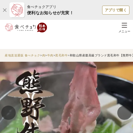
食べチョクアプリ
アプリで開く
便利なお知らせが充実！
メニュー
産地直送通販 食べチョク
肉
牛肉
黒毛和牛
和歌山県産最高級ブランド黒毛和牛【熊野牛】