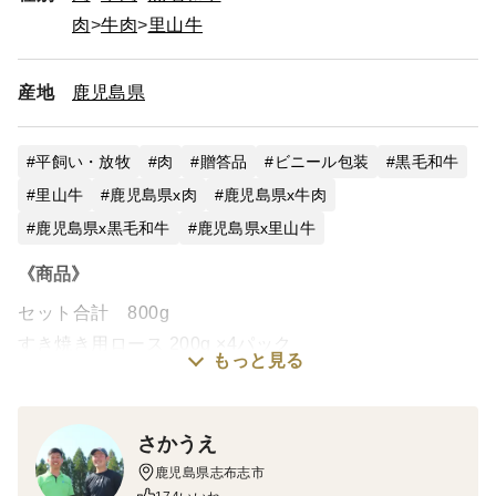
※ご注文日から最大45日先までご指定できます。
肉
牛肉
里山牛
配送日指定なしの納品目安は、ご注文日から7営業日以内
です（休み：日曜と年末年始のみ）。
産地
鹿児島県
【無料ギフト対応】
ご希望がございましたら、必ず特記事項にご入力くださ
平飼い・放牧
肉
贈答品
ビニール包装
黒毛和牛
い。
◆のし 例：「のし希望、表書き：お歳暮、名入れ：
里山牛
鹿児島県x肉
鹿児島県x牛肉
●● ●●」
鹿児島県x黒毛和牛
鹿児島県x里山牛
◆メッセージカード 例：「メッセージカード希望『●●
さん ご結婚おめでとう！』」
《商品》
◆ギフト用緩衝材 例：「ギフト対応希望」、 「誕
セット合計 800g
生日プレゼント」など
※【ギフト】商品は、ギフト用緩衝材+化粧箱でお届けし
すき焼き用ロース 200g ×4パック
もっと見る
ております。
使用部位：肩ロース
※【初回限定BOX】と【お試しBOX】商品は、簡易包装の
※約1.5ミリにスライスした薄切り肉です。
ためギフト対応をお受けしておりません。
※牛脂（ケンネ脂）付き。10g前後が一緒にパッケージ
さかうえ
【有料ギフト対応】
されております。
鹿児島県志布志市
ギフト商品以外の商品を選んで化粧箱にお入れしたい場合