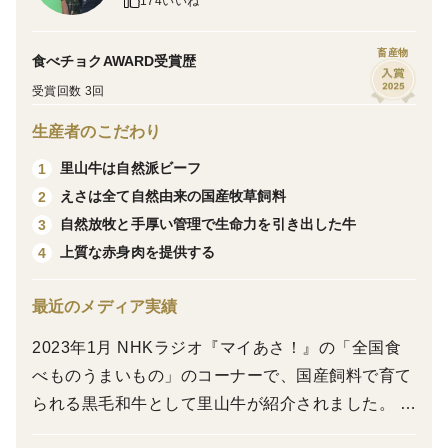
174いいね
は有料です。1ケースあたり別途200円～300円の料金で専
※個別真空包装です。
用のご注文ページをご用意いたします。ご注文前にご相談
畜産物
ください。
食べチョクAWARD受賞歴
化粧箱６点以上のご注文の際も、事前にご相談ください。
飼育環境も味わいも別世界の黒毛和牛のすき焼き用ロー
受賞回数 3回
スをお楽しみ頂けます。脂の甘みと肉の旨みがバランス
【同梱物】
生産者のこだわり
よく感じられる部位を使用しておりますので、お肉好き
・里山牛紹介リーフレット
・解凍方法やレシピを記載した印刷物
里山牛は自然派ビーフ
1
の人にはたまらない逸品です。すき焼き以外での鍋料理
・ご依頼主様からの贈り物であることを明記したカード
えさは全て自然由来の国産牧草飼料
2
など幅広いお料理にもお使い頂けます。
※金額が分かるような注文明細等は同梱していません。
自然放牧と手厚い管理で生命力を引き出した牛
3
食べチョクごちそう便の11月・12月配送の厳選グルメ
上質な赤身肉を提供する
4
として、里山牛のすき焼き用ロースが「年末にもぴった
【お問い合わせ】
営業日［9時～15時］
り。絶品牛のすき焼き 」として2022年より“3年連続”で
※順次回答のため、当日中にご返信できない場合があり
最近のメディア実績
選ばれています！
ます。
日曜日・年末年始（お問合せの回答・発送業務はお休み）
2023年1月 NHKラジオ『マイあさ！』の「全国食
餌には自然に生えている草と自社農場で生産した牧草飼
べものうまいもの」のコーナーで、国産飼料で育て
【投稿へのご返信】
料（非遺伝子組み換え）のみを与え、穀物飼料は一切使
られる黒毛和牛として里山牛が紹介されました。 2
お客様からの投稿などのメッセージには生産者としていつ
用せず、お客様の安心安全を追求しています。
022年10月 日本経済新聞で、荒廃農地を放牧に活用
も大変励まされています。