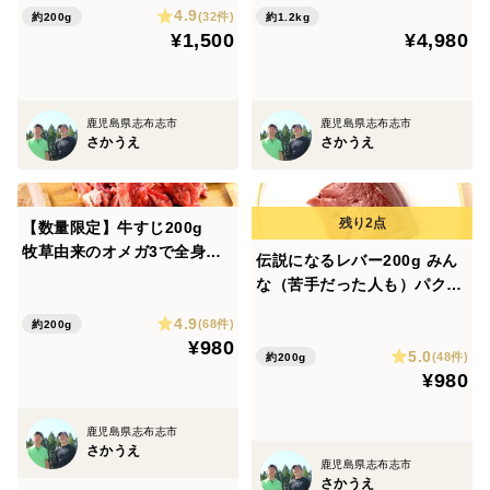
4.9
すめ》
(32件)
約200g
約1.2kg
¥1,500
¥4,980
鹿児島県志布志市
鹿児島県志布志市
さかうえ
さかうえ
【数量限定】牛すじ200g
牧草由来のオメガ3で全身の
伝説になるレバー200g みん
細胞膜と脂が良質化♪
な（苦手だった人も）パクパ
ク！自然派グラスフェッド黒
4.9
(68件)
約200g
毛和牛♪
¥980
5.0
(48件)
約200g
¥980
鹿児島県志布志市
さかうえ
鹿児島県志布志市
さかうえ