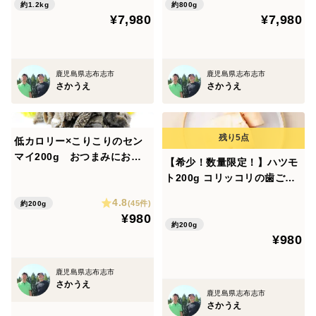
ビミニ） 希少部位3種をオ
約1.2kg
約800g
牛】と名付けました。
¥7,980
¥7,980
トクに食べ比べ♪
未利用地などの地域資源を有効活用して牛を育てること
で、牛が伸びっぱなしになった草を食べて有害鳥獣の温
床をなくし、鳥獣害を抑えることに繋がると同時に、牛
鹿児島県志布志市
鹿児島県志布志市
さかうえ
さかうえ
の排せつ物が有機肥料として田畑に還元され、田畑とし
ての機能が回復する。再生した田畑で牧草飼料を生産す
ることで、輸入穀物飼料に頼らない持続可能な循環型農
低カロリー×こりこりのセン
業（SDGs）を目指しています。
マイ200g おつまみにおす
【希少！数量限定！】ハツモ
すめ♪
ト200g コリッコリの歯ごた
《原産地》
え♪
4.8
(45件)
約200g
鹿児島・宮崎・他
¥980
約200g
¥980
《保管方法》
-18℃以下で保管してください。
鹿児島県志布志市
さかうえ
鹿児島県志布志市
さかうえ
《梱包》