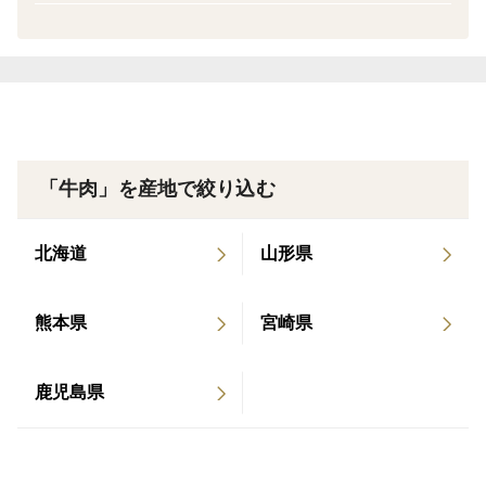
余分な脂がなく、赤身の旨みが詰まった牛肉本来の濃厚
次回ご注文のご注文確定メッセージ内にてお礼のメッセー
する事例として里山牛が紹介されました。 2022年7
ジをさせていただいております。
な味わい。牧草由来の栄養素が豊富でお肉好きだけでな
月 NHKのTV全国放送やNEWS WEBで、“宇宙牛プ
※クチコミ付きレビュー評価は現時点では生産者への通知
く、美容や健康に関心が高い人にも好まれる一品です。
ロジェクト”に参加するさかうえが紹介されまし
がないため、弊社側の認識が遅れる可能性がございます。
た。
《さかうえの取り組み》
【品質】
※本来、牛肉は黒っぽい色をしています。開封後、酸素に
さかうえでは、自然に近いストレスの少ない環境でのび
触れることで赤色に発色します。真空パックされた牛肉が
「牛肉」を産地で絞り込む
のびと育った黒毛和牛に、自家産牧草飼料を与えること
沈んだ色に見えますが、品質等には問題ございません。ま
で、赤身でありながら適度にサシが入った牛肉に仕上げ
た、部位によっては色の変化が少ないことがありますが品
質に問題はございませんのでご安心ください。
ました。草食動物本来の育ち方により、牛肉本来の味わ
北海道
山形県
※牛の個体差によって一枚あたりの肉の量や形、脂のつき
いや風味をお楽しみいただけます。
方に差がございます。
我々の暮らす中山間地域では山間の小さな農地が点在し
※牛毛について
熊本県
宮崎県
ホルモンミックス、テール、アキレスは、加工時に取り除
ている地域も多く、さらに獣害や昨今の異常気象による
ききれない黒色の「牛毛」がわずかに付着していることが
収穫量減、さらには農家の高齢化により、利用されない
ございます。しっかり洗浄しておりますため、食品衛生上
鹿児島県
農地が年々増加の一途をたどっています。これは、我々
の品質に問題はございませんのでご安心ください。
が暮らす鹿児島県志布志市に限ったことではありませ
誠に恐れ入りますが、牛毛の付着を理由としたご返品・交
換はお受け出来かねますので、ご了承の上ご購入ください
ん。全国の地方で起こっている共通の課題です。
ませ。