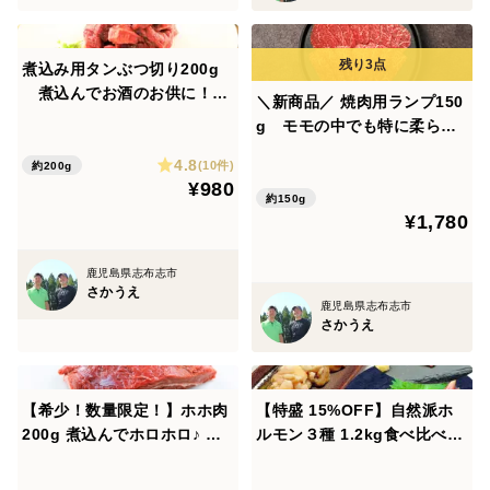
60サイズの化粧箱をシュリンク包装または白い外箱で保
護してお届けいたします。2セット以上の場合は、1セッ
煮込み用タンぶつ切り200g
トずつ化粧箱にお入れし段ボールに同梱して発送いたし
煮込んでお酒のお供に！自
＼新商品／ 焼肉用ランプ150
然派黒毛和牛♪
ます。
g モモの中でも特に柔らか
い部位♪
4.8
(10件)
約200g
《発送方法》
¥980
約150g
ヤマト運輸のクール冷凍便でお届けいたします。
¥1,780
商品画像掲載の化粧箱を、外箱に入れて発送致します。
鹿児島県志布志市
さかうえ
#牛肉 #里山牛 #国産 #グラスフェッドビーフ #牧草牛 #赤
鹿児島県志布志市
さかうえ
身肉 #放牧 #国産飼料
【希少！数量限定！】ホホ肉
【特盛 15%OFF】自然派ホ
200g 煮込んでホロホロ♪ 赤
ルモン３種 1.2kg食べ比べセ
ワイン煮込みやカレー、シチ
ット （ホルモンミックス・レ
ューに♪
バー・センマイ）《定番おす