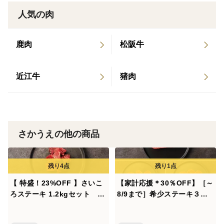
そこで、年々高まる赤身肉のニーズと地方の課題をとも
人気の肉
に解決することにチャレンジしていこうと考えていま
す。
鹿肉
松阪牛
〜SDGsについて〜
持続可能な循環型農業を目指し、具体的に以下の取り組
近江牛
猪肉
みを行っております。
①耕作放棄地等の休耕地に牛を放牧することで、牛が伸
びた草を食べ、有害鳥獣の温床を無くす
②牛の排泄物が有機肥料として田畑に還元され、田畑の
さかうえの他の商品
機能回復を促す
③再生した田畑で牧草飼料を生産し、再び牛を田畑に放
牧する
【 特盛！23%OFF 】さいこ
【家計応援＊30％OFF】［～
ろステーキ 1.2kgセット 自
8/9まで］希少ステーキ３種
《里山牛とは》
然派グラスフェッドビーフを
食べ比べセット 計800g
お手ごろな価格で♪
（ミスジ・ランプミニ・トン
里山の保全と農村地域でのびのびと育った牛を【里山