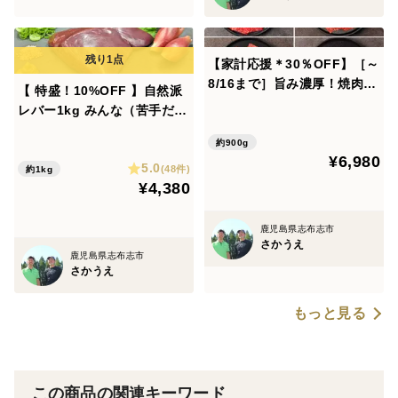
【家計応援＊30％OFF】［～
8/16まで］旨み濃厚！焼肉食
【 特盛！10%OFF 】自然派
べ比べ3種+ホルモンミックス
レバー1kg みんな（苦手だっ
セット（900g）（カタ赤
た人も）パクパク！自然派グ
身・とうがらし・リブロー
約900g
ラスフェッド黒毛和牛♪
¥6,980
ス・ホルモンミックス）自然
5.0
(48件)
約1kg
派グラスフェッド黒毛和牛♪
¥4,380
鹿児島県志布志市
さかうえ
鹿児島県志布志市
さかうえ
もっと見る
この商品の関連キーワード