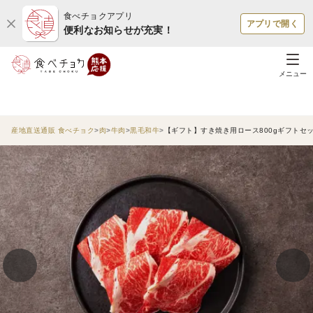
食べチョクアプリ
アプリで開く
便利なお知らせが充実！
メニュー
産地直送通販 食べチョク
肉
牛肉
黒毛和牛
【ギフト】すき焼き用ロース800gギフトセ