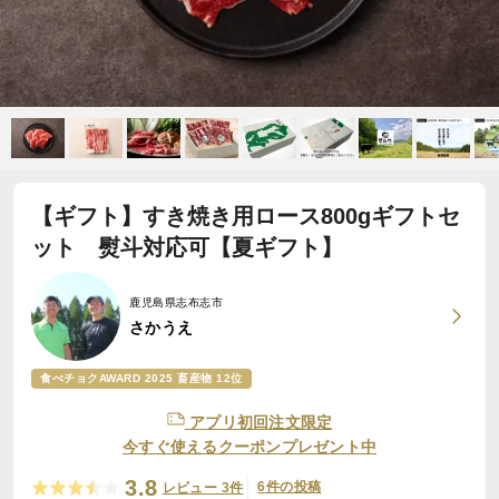
【ギフト】すき焼き用ロース800gギフトセ
ット 熨斗対応可【夏ギフト】
鹿児島県志布志市
さかうえ
食べチョクAWARD 2025 畜産物 12位
アプリ初回注文限定
今すぐ使えるクーポンプレゼント中
3.8
6件の投稿
レビュー 3件