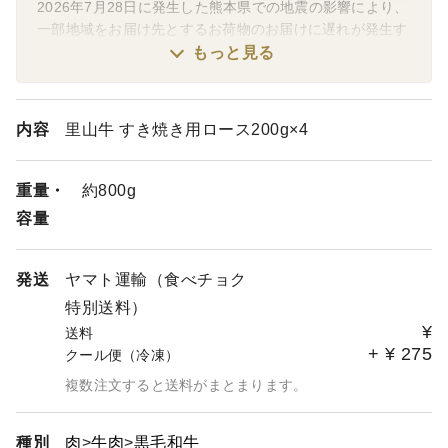
2026年7月28日に発生した熊本県での地震の影響により、
一部地域をお届け先とするお荷物のお届けに遅れが発生す
る可能性がございます。ご不便をおかけいたしまして大変
もっと見る
恐縮ではございますが、ご理解を賜りますようお願い申し
上げます。
内容
里山牛 すき焼き用ロース200g×4
【お知らせ】夏季休暇中の出荷・お問い合わせについて
夏季休暇のため下記期間の出荷およびお問い合わせ対応を
お休みさせていただきます。あらかじめご了承のほどお願
重量・
約800g
い申し上げます。
容量
・お休み期間 ：8/11（火） ～ 8/16（日）
・お届け指定不可日：8/12（水） ～ 8/18（火）
発送
ヤマト運輸（食べチョク
【賞味期限について】
特別送料）
一部商品を除き、お届け後約30日以上残存する商品をお届
¥
送料
けします。
+
¥
275
クール便（冷凍）
一部商品：福箱（残存賞味期限が30日以下となる可能性が
あります）
複数注文すると送料がまとまります。
【お届け日について】
種別
肉
牛肉
黒毛和牛
通常商品、ギフト商品ともに配送日を指定できます。