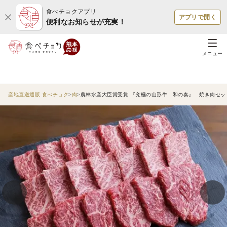
食べチョクアプリ
アプリで開く
便利なお知らせが充実！
メニュー
産地直送通販 食べチョク
肉
農林水産大臣賞受賞 『究極の山形牛 和の奏』 焼き肉セッ