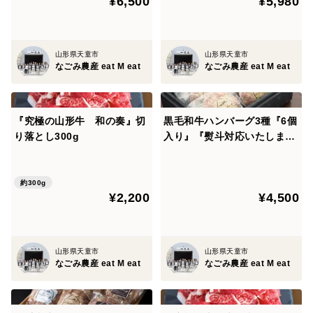
¥6,500
¥5,980
山形県天童市
山形県天童市
なごみ農産 eat M eat
なごみ農産 eat M eat
『究極の山形牛 和の奏』切
黒毛和牛ハンバーグ3種『6個
り落とし300g
入り』『熨斗対応いたしま
す』
約300g
¥2,200
¥4,500
山形県天童市
山形県天童市
なごみ農産 eat M eat
なごみ農産 eat M eat