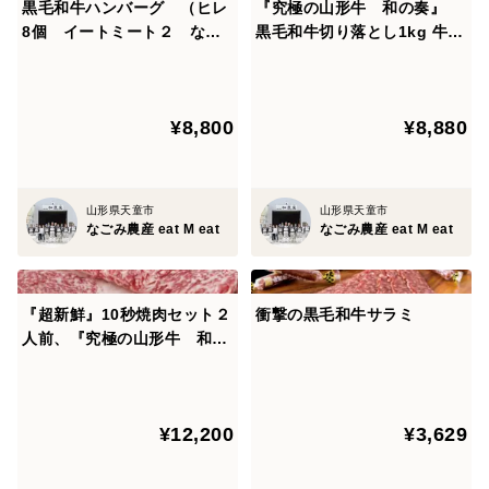
黒毛和牛ハンバーグ （ヒレ
『究極の山形牛 和の奏』
8個 イートミート２ なご
黒毛和牛切り落とし1kg 牛す
み２）
じ1kg
¥8,800
¥8,880
山形県天童市
山形県天童市
なごみ農産 eat M eat
なごみ農産 eat M eat
『超新鮮』10秒焼肉セット２
衝撃の黒毛和牛サラミ
人前、『究極の山形牛 和の
奏』5人前赤身セット
¥12,200
¥3,629