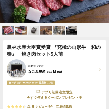
農林水産大臣賞受賞 『究極の山形牛 和の
奏』 焼き肉セット5人前
山形県天童市
なごみ農産 eat M eat
食べチョクAWARD 2020 畜産物 10位
アプリ初回注文限定
今すぐ使えるクーポンプレゼント中
4.9
21件の投稿
レビュー 5件