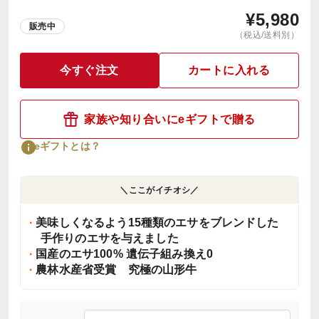
¥
5,980
販売中
（税込/送料別）
今すぐ注文
カートに入れる
家族や知り合いにeギフトで贈る
eギフトとは？
＼ここがイチオシ／
美味しくなるよう15種類のエサをブレンドした
手作りのエサを与えました
国産のエサ100% 遺伝子組み換え0
農林水産省受賞 究極の山形牛