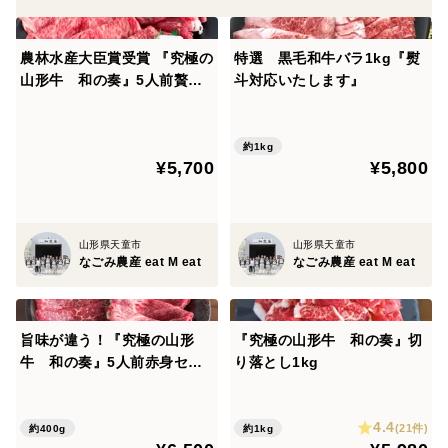
農林水産大臣賞受賞 『究極の
特選 黒毛和牛バラ1kg『熨
山形牛 和の奏』5人前贅沢
斗対応いたします』
スライスセット
約1kg
¥5,700
¥5,800
山形県天童市
山形県天童市
なごみ農産 eat M eat
なごみ農産 eat M eat
旨味が違う！『究極の山形
『究極の山形牛 和の奏』切
牛 和の奏』5人前赤身セッ
り落とし1kg
ト
4.4
(21件)
約400g
約1kg