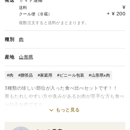
発送
ヤマト運輸
¥
送料
+
¥
200
クール便（冷蔵）
複数注文すると送料がまとまります。
種別
肉
産地
山形県
肉
贈答品
家庭用
ビニール包装
山形県x肉
3種類の珍しい部位が入った食べ比べセットです！！
胃もたれしやすい方や臭みがあるお肉が苦手な方も食べ
られるお肉です☺️
もっと見る
⚠︎熨斗が必要な場合は、特記事載ください