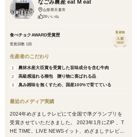
なごみ農産 eat M eat
山形県天童市
26いいね
畜産物
食べチョクAWARD受賞歴
受賞回数 1回
生産者のこだわり
農林水産大臣賞を受賞した旨味成分を含む牛肉
1
高級感溢れる梱包 贈り物に喜ばれる品
2
臭み雑味を無くすため、国産100%で育てている
3
最近のメディア実績
2024年めざましテレビにて全国で準グランプリを
受賞させていただきました。 2023年1月にZIP 、T
HE TIME、LIVE NEWSイット、めざましテレビに