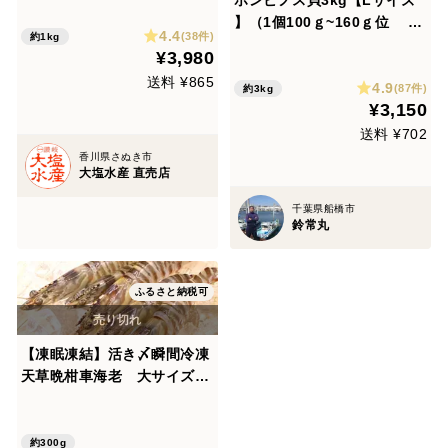
ホンビノス貝3kg【Lサイズ
】（1個100ｇ~160ｇ位 3k
4.4
(38件)
約1kg
g20~27個位）【漁師直送】
¥3,980
【三番瀬産】【かんたんレシ
送料 ¥865
4.9
ピ付き】
(87件)
約3kg
¥3,150
送料 ¥702
香川県さぬき市
大塩水産 直売店
千葉県船橋市
鈴常丸
ふるさと納税可
【凍眠凍結】活き〆瞬間冷凍
天草晩柑車海老 大サイズ
300ｇ（150ｇ４~５尾前後×2
パック）【お刺身でも食べら
れます】＜熨斗対応可＞
約300g