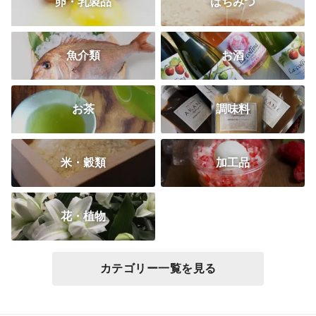
卵・乳製品
はちみつ
魚介類
お酒
お茶
調味料
米・穀類
加工品
花・植物
カテゴリー一覧を見る