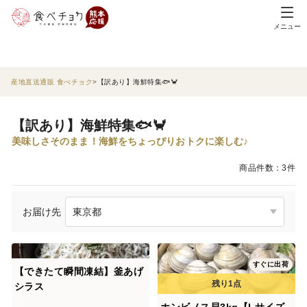
メニュー
産地直送通販 食べチョク
【訳あり】海鮮特集🐟🦀
【訳あり】海鮮特集🐟🦀
美味しさそのまま！海鮮をちょっぴりおトクに楽しむ♪
商品件数：3件
お届け先
すぐに出荷
【できたて瞬間凍結】釜あげ
シラス