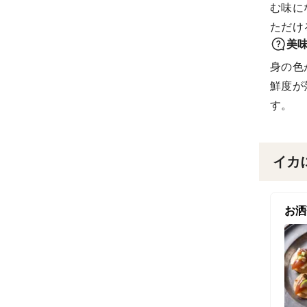
む味に
ただけ
美
身の色
鮮度が
す。
イカ
お洒