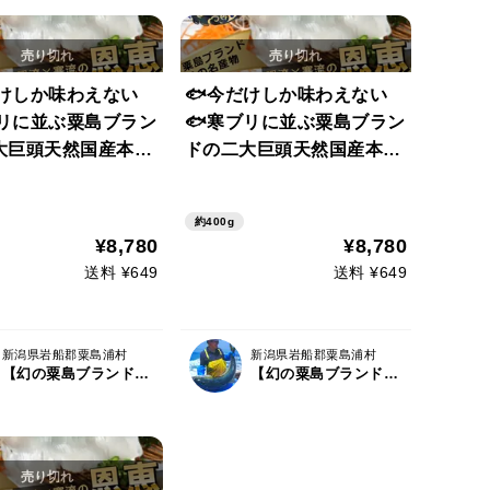
だけしか味わえない
🐟今だけしか味わえない
ブリに並ぶ粟島ブラン
🐟寒ブリに並ぶ粟島ブラン
大巨頭天然国産本ヤ
ドの二大巨頭天然国産本ヤ
容量約400g【3月
リイカ大容量約400g【3月
予約】
中下旬予約】
約400g
¥8,780
¥8,780
送料 ¥649
送料 ¥649
新潟県岩船郡粟島浦村
新潟県岩船郡粟島浦村
【幻の粟島ブランド】天然鮮魚の宝島『粟島漁業』
【幻の粟島ブランド】天然鮮魚の宝島『粟島漁業』