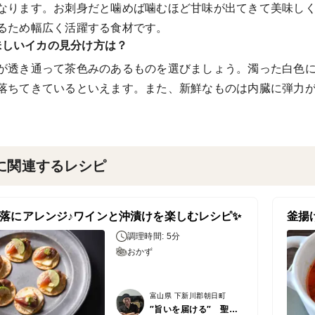
なります。お刺身だと噛めば噛むほど甘味が出てきて美味し
るため幅広く活躍する食材です。
味しいイカの見分け方は？
が透き通って茶色みのあるものを選びましょう。濁った白色
落ちてきているといえます。また、新鮮なものは内臓に弾力
に関連するレシピ
落にアレンジ♪ワインと沖漬けを楽しむレシピ✨
釜揚
調理時間: 5分
おかず
富山県 下新川郡朝日町
″旨いを届ける″ 聖徳丸