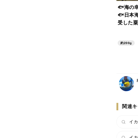
🐟海の
🐟日本
受した粟
産ヤリイ
【3月中
約200g
関連キ
イカ
イカ