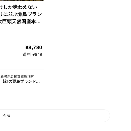
だけしか味わえない
ブリに並ぶ粟島ブラン
大巨頭天然国産本ヤ
刺身大容量約400ｇ
中下旬予約】
¥8,780
送料 ¥649
新潟県岩船郡粟島浦村
【幻の粟島ブランド】天然鮮魚の宝島『粟島漁業』
 冷凍