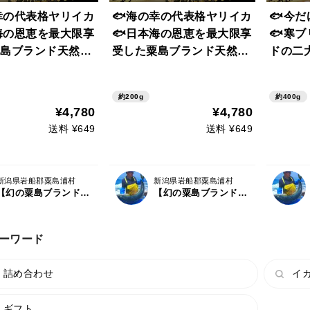
幸の代表格ヤリイカ
🐟海の幸の代表格ヤリイカ
🐟今
海の恩恵を最大限享
🐟日本海の恩恵を最大限享
🐟寒
島ブランド天然国
受した粟島ブランド天然国
ドの二
カ刺身用カット
産ヤリイカ刺身用カットお
リイカ
下旬予約】
試し約200g
【3月
約200g
約400g
¥4,780
¥4,780
送料 ¥649
送料 ¥649
新潟県岩船郡粟島浦村
新潟県岩船郡粟島浦村
【幻の粟島ブランド】天然鮮魚の宝島『粟島漁業』
【幻の粟島ブランド】天然鮮魚の宝島『粟島漁業』
ーワード
 詰め合わせ
イカ
 ギフト