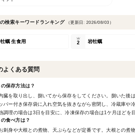
の検索キーワードランキング
（更新日: 2026/08/03）
牡蠣 生食用
岩牡蠣
2
のよくある質問
カの保存方法は？
内臓を取り出し、捌いてから保存をしてください。捌いた後
ッパー付き保存袋に入れ空気を抜きながら密閉し、冷蔵庫や冷
熱調理の場合は3日を目安に、冷凍保存の場合は1ケ月ほどを
カの食べ方は？
お刺身や大根との煮物、天ぷらなどが定番です。大根との煮