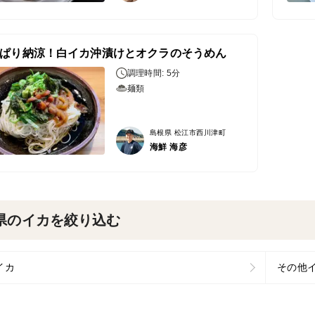
ぱり納涼！白イカ沖漬けとオクラのそうめん
調理時間: 5分
麺類
島根県 松江市西川津町
海鮮 海彦
県のイカを絞り込む
イカ
その他