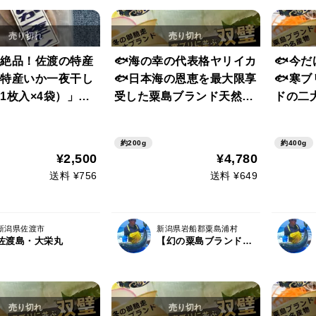
絶品！佐渡の特産
🐟海の幸の代表格ヤリイカ
🐟今
特産いか一夜干し
🐟日本海の恩恵を最大限享
🐟寒
1枚入×4袋）」
受した粟島ブランド天然国
ドの二
ズ】
産ヤリイカ刺身用カットお
リイカ大
試し200g【3月中下旬予
中下旬
約200g
約400g
約】
¥2,500
¥4,780
送料 ¥756
送料 ¥649
新潟県佐渡市
新潟県岩船郡粟島浦村
佐渡島・大栄丸
【幻の粟島ブランド】天然鮮魚の宝島『粟島漁業』