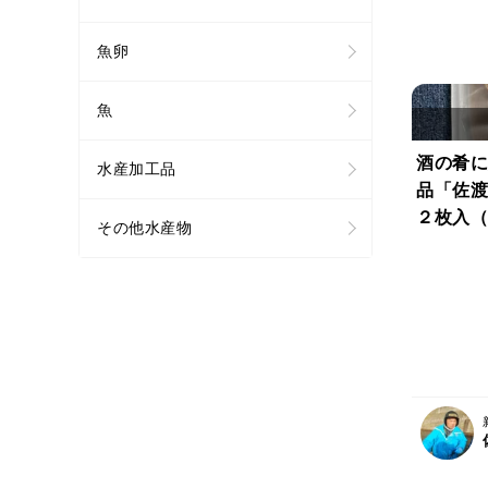
魚卵
魚
酒の肴に
水産加工品
品「佐渡
２枚入（
その他水産物
【小サイ