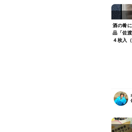
酒の肴に
品「佐渡
４枚入（
【小サイ