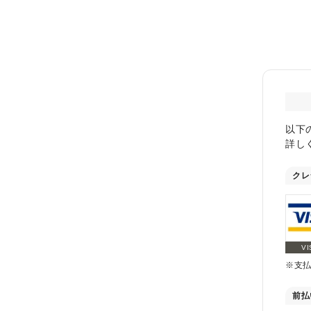
以下
詳し
クレ
VI
※支
前払