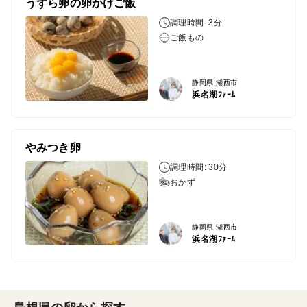
うずら卵の卵かけご飯
調理時間: 3分
ご飯もの
静岡県 湖西市
浜名湖ﾌｧｰﾑ
やみつき卵
調理時間: 30分
おかず
静岡県 湖西市
浜名湖ﾌｧｰﾑ