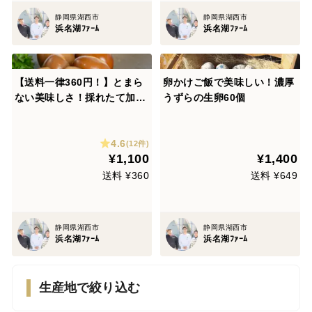
静岡県湖西市
静岡県湖西市
浜名湖ﾌｧｰﾑ
浜名湖ﾌｧｰﾑ
【送料一律360円！】とまら
卵かけご飯で美味しい！濃厚
ない美味しさ！採れたて加工
うずらの生卵60個
のうずらの燻製玉子（5個入×
5袋）
4.6
(12件)
¥1,100
¥1,400
送料 ¥360
送料 ¥649
静岡県湖西市
静岡県湖西市
浜名湖ﾌｧｰﾑ
浜名湖ﾌｧｰﾑ
生産地で絞り込む