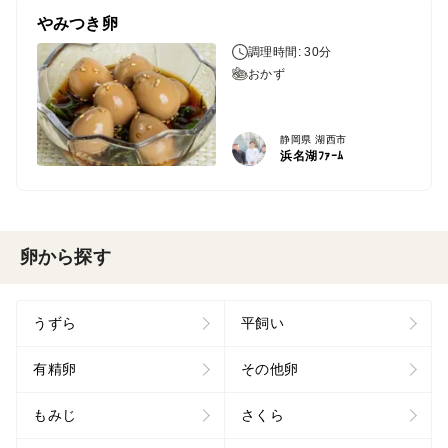
やみつき卵
調理時間: 30分
おかず
静岡県 湖西市
浜名湖ﾌｧｰﾑ
卵から探す
うずら
平飼い
有精卵
その他卵
もみじ
さくら