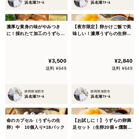
浜名湖ﾌｧｰﾑ
浜名湖ﾌｧｰﾑ
濃厚な黄身の味がやみつき
【夜市限定】卵かけご飯で美
に！採れたて加工のうずらの
味しい！濃厚うずらの生卵40
燻製玉子（15個入×5袋）
個+うずらの燻製玉子5個入り
10セット【家庭用】
¥3,500
¥2,840
送料 ¥649
送料 ¥649
静岡県湖西市
静岡県湖西市
浜名湖ﾌｧｰﾑ
浜名湖ﾌｧｰﾑ
命のカプセル（うずらの生
【お試しに！】うずらの卵満
卵）中 10個入り×18パック
足セット（生卵20個＋燻製う
ずら卵15個1袋）