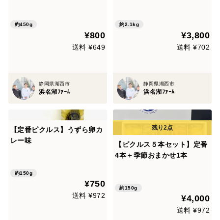
の燻製卵5個入10袋
約450g
約2.1kg
¥800
¥3,800
送料 ¥649
送料 ¥702
静岡県湖西市
静岡県湖西市
浜名湖ﾌｧｰﾑ
浜名湖ﾌｧｰﾑ
【定番ピクルス】うずら卵カ
レー味
【ピクルス５本セット】定番
4本＋季節おまかせ1本
約150g
¥750
約150g
送料 ¥972
¥4,000
送料 ¥972