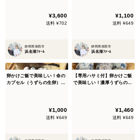
¥3,600
¥1,100
送料 ¥702
送料 ¥649
静岡県湖西市
静岡県湖西市
浜名湖ﾌｧｰﾑ
浜名湖ﾌｧｰﾑ
卵かけご飯で美味しい！命の
【専用ハサミ付】卵かけご飯
カプセル（うずらの生卵）卵
で美味しい！濃厚うずらの生
40個
卵60個【家庭用】
¥1,000
¥1,460
送料 ¥649
送料 ¥649