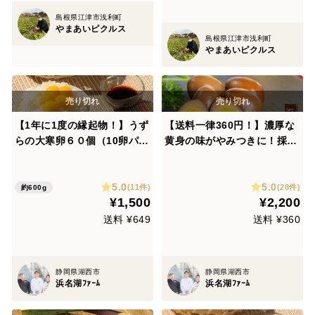
島根県江津市浅利町
やまあいピクルス
島根県江津市浅利町
やまあいピクルス
【1年に1度の縁起物！】うず
【送料一律360円！】濃厚な
らの大寒卵６０個（10卵パッ
黄身の味がやみつきに！採れ
ク×６ｐ）
たて加工のうずらの燻製玉子
（5個入×10袋）
5.0
5.0
(11件)
(28件)
約600g
¥1,500
¥2,200
送料 ¥649
送料 ¥360
静岡県湖西市
静岡県湖西市
浜名湖ﾌｧｰﾑ
浜名湖ﾌｧｰﾑ