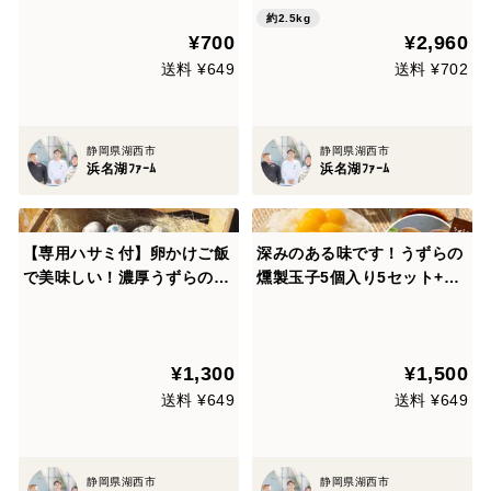
約2.5kg
¥700
¥2,960
送料 ¥649
送料 ¥702
静岡県湖西市
静岡県湖西市
浜名湖ﾌｧｰﾑ
浜名湖ﾌｧｰﾑ
【専用ハサミ付】卵かけご飯
深みのある味です！うずらの
で美味しい！濃厚うずらの生
燻製玉子5個入り5セット+う
卵40個
ずらの生卵20個
¥1,300
¥1,500
送料 ¥649
送料 ¥649
静岡県湖西市
静岡県湖西市