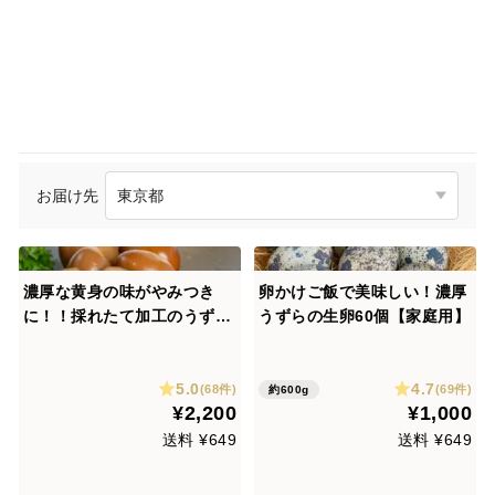
お届け先
濃厚な黄身の味がやみつき
卵かけご飯で美味しい！濃厚
に！！採れたて加工のうずら
うずらの生卵60個【家庭用】
の燻製玉子（5個入×10袋）
5.0
4.7
(68件)
(69件)
約600g
¥2,200
¥1,000
送料 ¥649
送料 ¥649