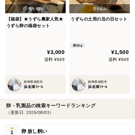
【福袋】★うずら農家人気★
うずらの土用の丑の日セット
うずら卵の福袋セット
約2kg
¥3,000
¥1,500
送料 ¥649
送料 ¥649
静岡県湖西市
静岡県湖西市
浜名湖ﾌｧｰﾑ
浜名湖ﾌｧｰﾑ
卵・乳製品の検索キーワードランキング
（更新日: 2026/08/03）
卵 放し飼い
1