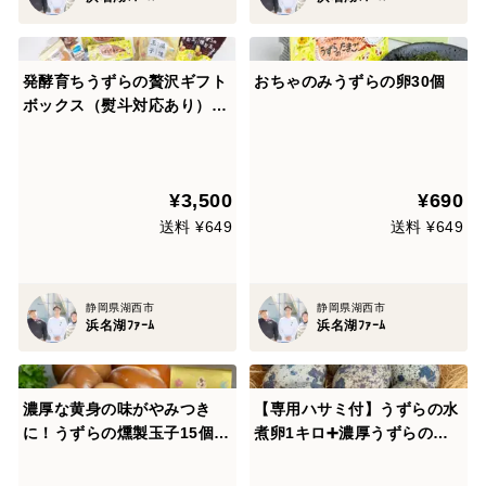
発酵育ちうずらの贅沢ギフト
おちゃのみうずらの卵30個
ボックス（熨斗対応あり）
〔うずら生卵・うずら燻製玉
子2種・うずら卵のお菓子〕
¥3,500
¥690
送料 ¥649
送料 ¥649
静岡県湖西市
静岡県湖西市
浜名湖ﾌｧｰﾑ
浜名湖ﾌｧｰﾑ
濃厚な黄身の味がやみつき
【専用ハサミ付】うずらの水
に！うずらの燻製玉子15個入
煮卵1キロ➕濃厚うずらの生
り1袋
卵60個【家庭用】