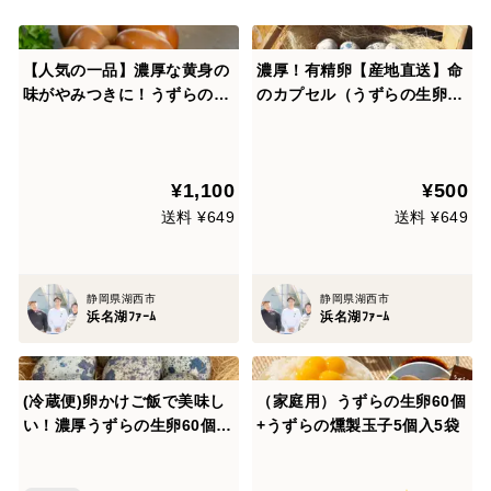
【人気の一品】濃厚な黄身の
濃厚！有精卵【産地直送】命
味がやみつきに！うずらの燻
のカプセル（うずらの生卵）
製玉子（5個入×5セット）
1パック（卵10個）
¥1,100
¥500
送料 ¥649
送料 ¥649
静岡県湖西市
静岡県湖西市
浜名湖ﾌｧｰﾑ
浜名湖ﾌｧｰﾑ
(冷蔵便)卵かけご飯で美味し
（家庭用）うずらの生卵60個
い！濃厚うずらの生卵60個
+うずらの燻製玉子5個入5袋
【家庭用】