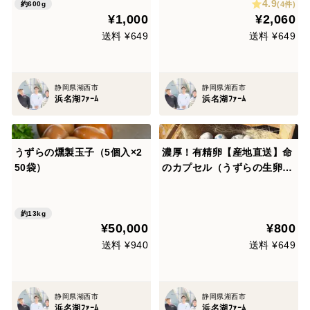
4.9
(4件)
約600g
¥1,000
¥2,060
送料 ¥649
送料 ¥649
静岡県湖西市
静岡県湖西市
浜名湖ﾌｧｰﾑ
浜名湖ﾌｧｰﾑ
うずらの燻製玉子（5個入×2
濃厚！有精卵【産地直送】命
50袋）
のカプセル（うずらの生卵）
2パック（卵20個）
約13kg
¥50,000
¥800
送料 ¥940
送料 ¥649
静岡県湖西市
静岡県湖西市
浜名湖ﾌｧｰﾑ
浜名湖ﾌｧｰﾑ