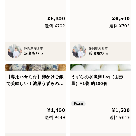
(300個)
¥6,300
¥6,500
送料 ¥702
送料 ¥702
静岡県湖西市
静岡県湖西市
浜名湖ﾌｧｰﾑ
浜名湖ﾌｧｰﾑ
【専用ハサミ付】卵かけご飯
うずらの水煮卵1kg（固形
で美味しい！濃厚うずらの生
量）×1袋 約100個
卵60個【家庭用】
約1kg
¥1,460
¥1,500
送料 ¥649
送料 ¥649