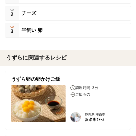
チーズ
2
平飼い 卵
3
うずらに関連するレシピ
うずら卵の卵かけご飯
調理時間: 3分
ご飯もの
静岡県 湖西市
浜名湖ﾌｧｰﾑ