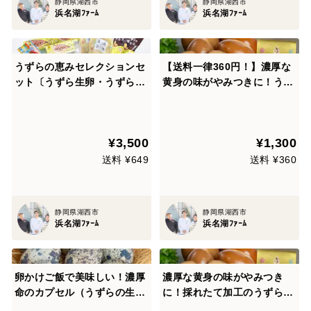
静岡県湖西市
静岡県湖西市
浜名湖ﾌｧｰﾑ
浜名湖ﾌｧｰﾑ
うずらの恵みセレクションセ
【送料一律360円！】濃厚な
ット〔うずら生卵・うずら燻
黄身の味がやみつきに！うず
製玉子2種・殻割ハサミ〕
らの燻製玉子（15個入×2セ
ット）
¥3,500
¥1,300
送料 ¥649
送料 ¥360
静岡県湖西市
静岡県湖西市
浜名湖ﾌｧｰﾑ
浜名湖ﾌｧｰﾑ
卵かけご飯で美味しい！濃厚
濃厚な黄身の味がやみつき
命のカプセル（うずらの生
に！採れたて加工のうずらの
卵）大 10個入り×30パック
燻製玉子（15個入×10袋）