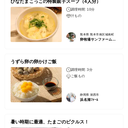
ひなたまこっこの特製親子スープ（4人分）
調理時間: 10分
汁もの
熊本県 熊本市南区城南町
卵牧場サンファームひなたまこっこ
うずら卵の卵かけご飯
調理時間: 3分
ご飯もの
静岡県 湖西市
浜名湖ﾌｧｰﾑ
暑い時期に最適、たまごのピクルス！