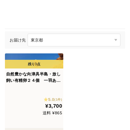
お届け先
自然豊かな向津具半島・放し
飼い有精卵２４個 一羽あた
り六畳の超低密度飼育 自家
製発酵飼料・名水百選湧水
5.0
(1件)
¥3,700
送料 ¥865