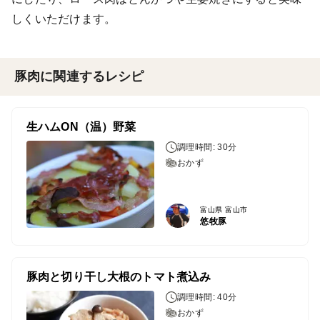
しくいただけます。
豚肉に関連するレシピ
生ハムON（温）野菜
調理時間: 30分
おかず
富山県 富山市
悠牧豚
豚肉と切り干し大根のトマト煮込み
調理時間: 40分
おかず