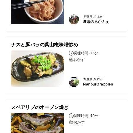
長野県 松本市
農場のらかふぇ
ナスと豚バラの葉山椒味噌炒め
調理時間: 15分
おかず
青森県 八戸市
NanburGrapples
スペアリブのオーブン焼き
調理時間: 40分
おかず