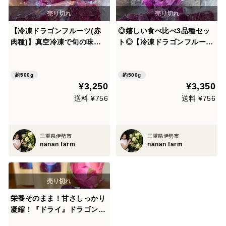
【冷凍ドラゴンフルーツ(赤
◎嬉しい食べ比べ3品種セッ
肉種)】真空冷凍で旬の味、
ト◎【冷凍ドラゴンフルーツ
栄養素をそのままギュッと閉
(赤・白・桃肉種)】真空冷凍
じ込め！ 100g×5ﾊﾟｯｸ(計50
で旬の味、栄養素をそのまま
0g)
ギュッと閉じ込め！ 100g×
約500g
約500g
¥3,250
¥3,350
5ﾊﾟｯｸ(計500g)
送料 ¥756
送料 ¥756
三重県伊勢市
三重県伊勢市
nanan farm
nanan farm
栄養そのまま！甘さしっかり
凝縮！『ドライ』ドラゴンフ
ルーツ（赤肉種）×3袋