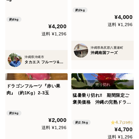
約2kg
¥4,000
約4kg
送料 ¥1,296
¥4,200
送料 ¥1,296
沖縄県島尻郡八重瀬町
沖縄南国フーズ
沖縄県沖縄市
タカエス フルーツ&ベジタブル
ドラゴンフルーツ『赤い果
肉』（約1Kg）2-3玉
猛暑乗り切れ‼ 期間限定ご
褒美価格 沖縄の完熟ドラゴ
ンフルーツ(赤 2.5kg) (家庭
約1kg
用）
¥2,000
4.7
(29件)
約2.5kg
送料 ¥1,296
¥4,700
送料 ¥1,296