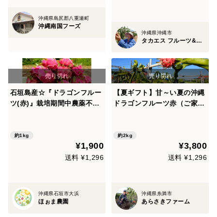
沖縄県島尻郡八重瀬町
沖縄南国フーズ
沖縄県沖縄市
タカエス フルーツ&ベジタブル
石垣島産☆『ドラゴンフルー
【夏ギフト】甘～い夏の沖縄
ツ(赤)』栽培期間中農薬不使
ドラゴンフルーツ赤（ご家庭
用 1kg
用）
約1kg
約2kg
¥1,900
¥3,800
送料 ¥1,296
送料 ¥1,296
沖縄県石垣市大浜
沖縄県糸満市
ほぉま農園
あらさきファーム