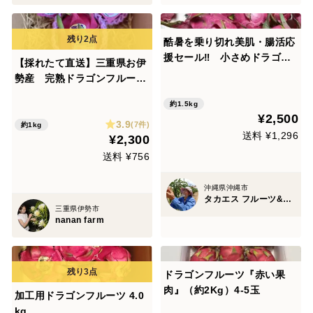
酷暑を乗り切れ美肌・腸活応
援セール‼ 小さめドラゴン
【採れたて直送】三重県お伊
フルーツ 1.5kg
勢産 完熟ドラゴンフルーツ
（赤肉種）1kg
約1.5kg
¥2,500
3.9
(7件)
約1kg
送料 ¥1,296
¥2,300
送料 ¥756
沖縄県沖縄市
タカエス フルーツ&ベジタブル
三重県伊勢市
nanan farm
ドラゴンフルーツ『赤い果
肉』（約2Kg）4-5玉
加工用ドラゴンフルーツ 4.0
kg