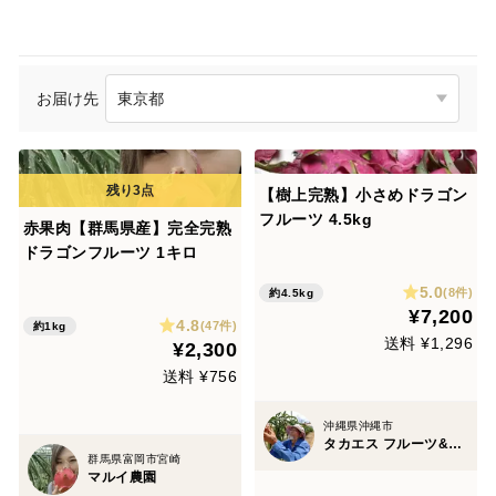
お届け先
【樹上完熟】小さめドラゴン
フルーツ 4.5kg
赤果肉【群馬県産】完全完熟
ドラゴンフルーツ 1キロ
5.0
(8件)
約4.5kg
¥7,200
4.8
(47件)
約1kg
送料 ¥1,296
¥2,300
送料 ¥756
沖縄県沖縄市
タカエス フルーツ&ベジタブル
群馬県富岡市宮崎
マルイ農園