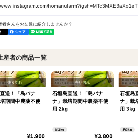
://www.instagram.com/homanufarm?igsh=MTc3MXE3aXo1e
産者さんをお友達に紹介しませんか？
ト
シェア
生産者の商品一覧
直送！「島バナ
石垣島直送！「島バナ
石垣島
培期間中農薬不使
ナ」栽培期間中農薬不使
ナ」栽
g
用 2kg
用 3kg
約2kg
約3kg
¥1,900
¥3,800