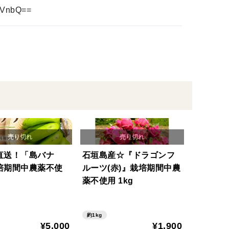
TVnbQ==
直送！「島バナ
石垣島産☆『ドラゴンフ
培期間中農薬不使
ルーツ(赤)』栽培期間中農
薬不使用 1kg
約1kg
¥5,000
¥1,900