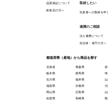
取材したい
品質保証について
飲食店の方へ
生産者への取材を申
連携のご相談
法人連携について
自治体・省庁の方へ
都道府県（産地）から商品を探す
北海道
青森県
岩
栃木県
群馬県
埼
石川県
福井県
山
滋賀県
京都府
大
岡山県
広島県
山
佐賀県
長崎県
熊