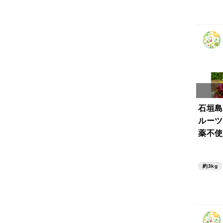
石垣島
ルーツ
薬不使用
約3kg