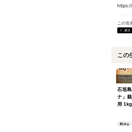
https
この生
ポス
この
石垣島
ナ」栽
用 1k
約1kg