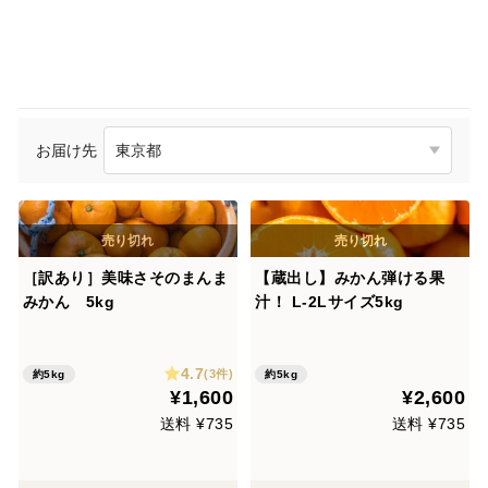
お届け先
［訳あり］美味さそのまんま
【蔵出し】みかん弾ける果
みかん 5kg
汁！ L-2Lサイズ5kg
4.7
(3件)
約5kg
約5kg
¥1,600
¥2,600
送料 ¥735
送料 ¥735