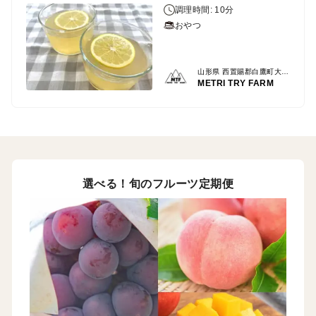
調理時間: 10分
おやつ
山形県 西置賜郡白鷹町大字荒砥乙
METRI TRY FARM
選べる！旬のフルーツ定期便