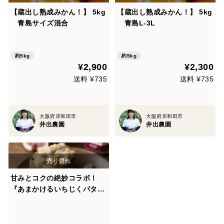
【蔵出し熟成みかん！】 5kg
【蔵出し熟成みかん！】 5kg
青島サイズ混合
青島L-3L
約5kg
約5kg
¥2,900
¥2,300
送料 ¥735
送料 ¥735
大阪府岸和田市
大阪府岸和田市
井出農園
井出農園
甘みとコクの絶妙コラボ！
『あまかけるいちじくバタ
ー』150g×3本セット