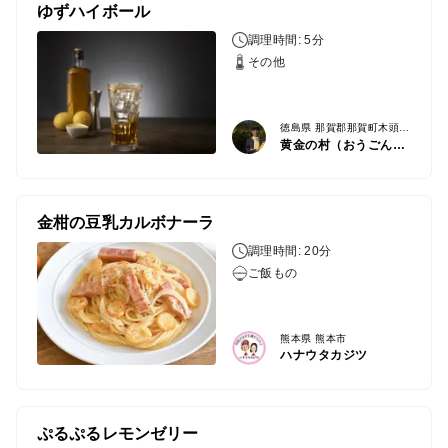
ゆずハイボール
調理時間: 5分
その他
徳島県 那賀郡那賀町木頭南宇字上平４７－３
黄金の村（おうごんのむら）
金柑の豆乳カルボナーラ
調理時間: 20分
ご飯もの
熊本県 熊本市
ハナウタカジツ
ぷるぷるレモンゼリー