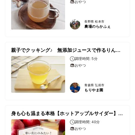
おやつ
長野県 松本市
農場のらかふぇ
親子でクッキング♪ 無添加ジュースで作るりんごゼリー🍎
調理時間: 5分
おやつ
青森県 弘前市
もりやま園
身も心も温まる本格【ホットアップルサイダー】の作り方
調理時間: 40分
おやつ