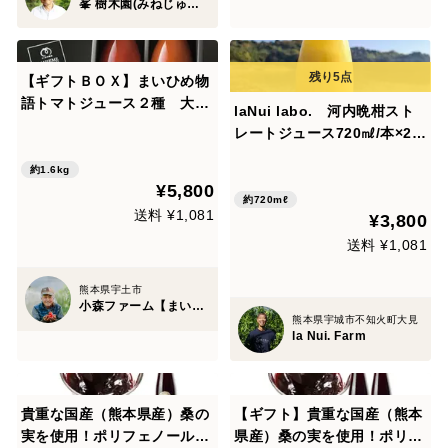
峯 樹木園(みねじゅもくえん)
【ギフトＢＯＸ】まいひめ物
語トマトジュース２種 大人
laNui labo. 河内晩柑スト
気ギフト！
レートジュース720㎖/本×2
本 🍊デコポン発祥の地・不
約1.6kg
知火町より
¥5,800
約720mℓ
送料 ¥1,081
¥3,800
送料 ¥1,081
熊本県宇土市
小森ファーム【まいひめおじさん】
熊本県宇城市不知火町大見
la Nui. Farm
貴重な国産（熊本県産）桑の
【ギフト】貴重な国産（熊本
実を使用！ポリフェノールも
県産）桑の実を使用！ポリフ