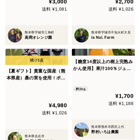
¥3,000
¥2,700
火町より
送料 ¥1,081
送料 ¥1,026
熊本県宇城市三角町
熊本県宇城市不知火町大見
高岡オレンジ園
la Nui. Farm
【糖度14度以上の樹上完熟み
かん使用】果汁100％ジュー
【夏ギフト】貴重な国産（熊
ス！ 「金輝のしずく」
本県産）桑の実を使用！ポリ
720ml
フェノールもたっぷりの桑の
約1kg
実ジュース&ジャム詰合せセ
¥1,700
ット 農薬・化学肥料不使用
送料 ¥1,188
¥4,980
（500ml×1本・140g×2）ギ
フトにおすす
送料 ¥1,026
熊本県熊本市西区上代
野村いろは農園
熊本県合志市