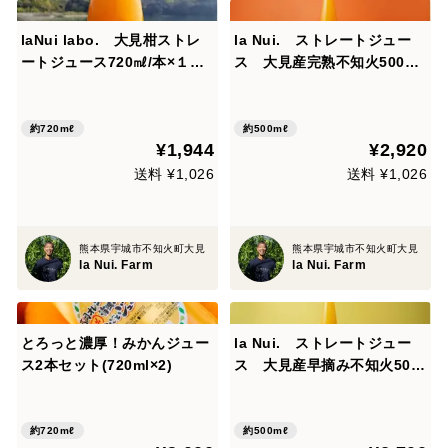
laNui labo. 大見柑ストレ
la Nui. ストレートジュー
ートジュース720㎖/本×１
ス 大見産完熟不知火500㎖/
本 🍊デコポン発祥の地・不
本×1本 自然栽培不知火使用
知火町より
🍊甘味と酸味のハーモニー🍊
デコポン発祥の地・不知火町
約720mℓ
約500mℓ
¥1,944
¥2,920
より
送料 ¥1,026
送料 ¥1,026
熊本県宇城市不知火町大見
熊本県宇城市不知火町大見
la Nui. Farm
la Nui. Farm
とろっと濃厚！みかんジュー
la Nui. ストレートジュー
ス2本セット(720ml×2)
ス 大見産早摘み不知火500
㎖/本×1本 自然栽培不知火
使用🍊甘味と酸味のハーモニ
ー🍊デコポン発祥の地・不知
約720mℓ
約500mℓ