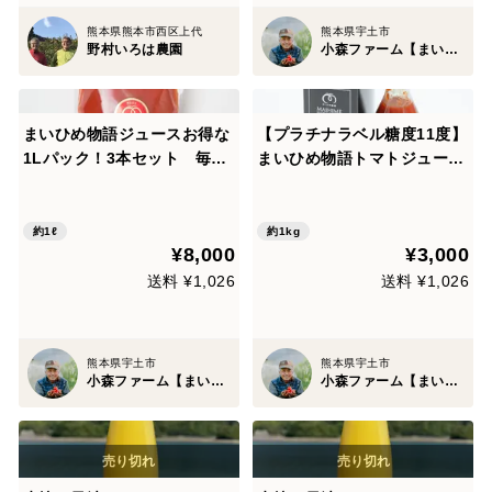
熊本県熊本市西区上代
熊本県宇土市
野村いろは農園
小森ファーム【まいひめおじさん】
まいひめ物語ジュースお得な
【プラチナラベル糖度11度】
1Lパック！3本セット 毎日
まいひめ物語トマトジュース
飲む方に/定期購入人気商品
720ml
甘い、おいしい、味が濃い！
約1ℓ
約1kg
¥8,000
¥3,000
送料 ¥1,026
送料 ¥1,026
熊本県宇土市
熊本県宇土市
小森ファーム【まいひめおじさん】
小森ファーム【まいひめおじさん】