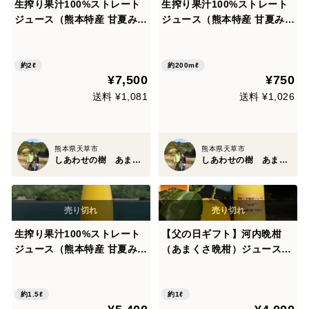
生搾り果汁100%ストレート
生搾り果汁100%ストレート
ジュース（熊本特産 甘夏みか
ジュース（熊本特産 甘夏みか
ん）栽培期間中農薬、化学肥
ん）栽培期間中農薬、化学肥
料不使用 10本（1本200ml）
料不使用1本（1本200ml）
約2ℓ
約200mℓ
¥7,500
¥750
送料 ¥1,081
送料 ¥1,026
熊本県天草市
熊本県天草市
しあわせの樹 あまくさ
しあわせの樹 あまくさ
生搾り果汁100%ストレート
【父の日ギフト】河内晩柑
ジュース（熊本特産 甘夏みか
（あまくさ晩柑）ジュース
ん）栽培期間中農薬、化学肥
ストレート果汁100% 箱入り
料不使用 3本（1本500ml）
2本セット
約1.5ℓ
約1ℓ