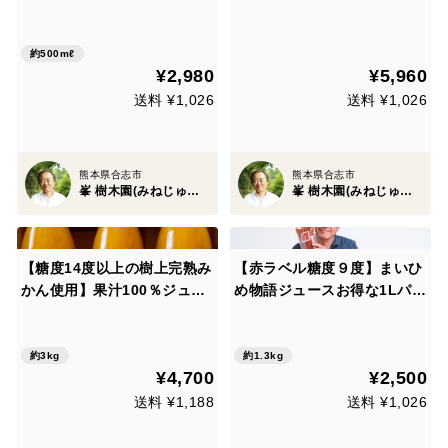
たっぷりの桑の実ジュース
ェノールもたっぷりの桑の実
農薬・化学肥料不使用（500
ジュース２本セット 農薬・
ml×1本）
化学肥料不使用（500ml×2
約500mℓ
¥2,980
¥5,960
本）ギフトにもおすすめ♪
送料 ¥1,026
送料 ¥1,026
熊本県合志市
熊本県合志市
峯 樹木園(みねじゅもくえん)
峯 樹木園(みねじゅもくえん)
【糖度14度以上の樹上完熟み
【赤ラベル糖度９度】まいひ
かん使用】果汁100％ジュー
め物語ジュースお得な1Lパッ
ス！ 「金輝のしずく」 72
ク！自立パック/毎日飲む方
0ml×3
に/定期購入人気商品
約3kg
約1.3kg
¥4,700
¥2,500
送料 ¥1,188
送料 ¥1,026