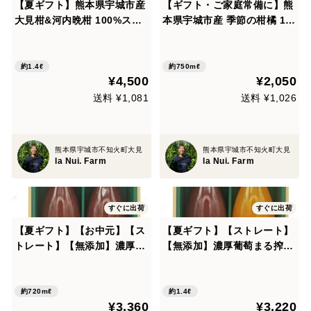
【夏ギフト】熊本県宇城市産
【ギフト・ご家庭常備に】熊
大見柑&河内晩柑 100%スト
本県宇城市産 季節の柑橘 10
レートジュース 720ml×2
0%ストレートジュース 5本
本・箱入り
セット(150ml×5本)
約1.4ℓ
約750mℓ
¥4,500
¥2,050
送料 ¥1,081
送料 ¥1,026
熊本県宇城市不知火町大見
熊本県宇城市不知火町大見
la Nui. Farm
la Nui. Farm
すぐに出荷
すぐに出荷
【夏ギフト】【お中元】【ス
【夏ギフト】【ストレート】
トレート】【無添加】濃厚葡
【無添加】濃厚葡萄まる搾り
萄まる搾りジュース720ｍｌ
ジュース720ｍｌ（砂糖不使
（砂糖不使用）×2本！
用）×1本, 【ストレート】完
熟りんごまる搾りジュース72
約720mℓ
約1.4ℓ
¥3,360
¥3,220
0ｍｌ（砂糖不使用）×１本