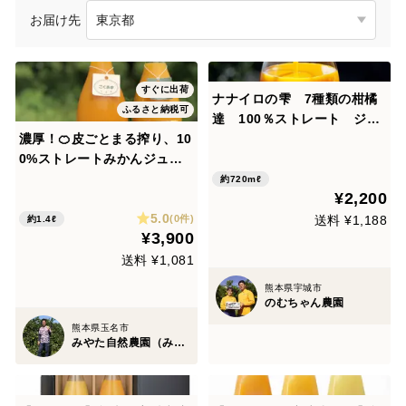
お届け先
すぐに出荷
ナナイロの雫 7種類の柑橘
ふるさと納税可
達 100％ストレート ジュ
濃厚！🍊皮ごとまる搾り、10
ース 2本（720ml）低農薬
0%ストレートみかんジュー
栽培 九州 熊本 不知火
ス２本セット（720ml/２本入
産
約720mℓ
¥2,200
り）
5.0
(0件)
送料 ¥1,188
約1.4ℓ
¥3,900
送料 ¥1,081
熊本県宇城市
のむちゃん農園
熊本県玉名市
みやた自然農園（みやちゃんみかん）