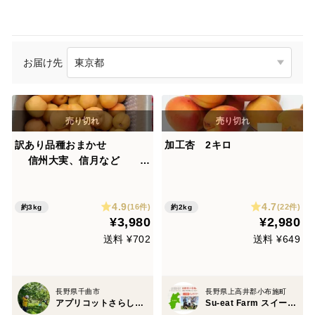
お届け先
訳あり品種おまかせ
加工杏 2キロ
信州大実、信月など
信州千曲市産3キ
ロ 発送6月中旬〜7月上旬頃
4.9
4.7
(16件)
(22件)
約3kg
約2kg
¥3,980
¥2,980
送料 ¥702
送料 ¥649
長野県千曲市
長野県上高井郡小布施町
アプリコットさらしな農園
Su-eat Farm スイートファーム