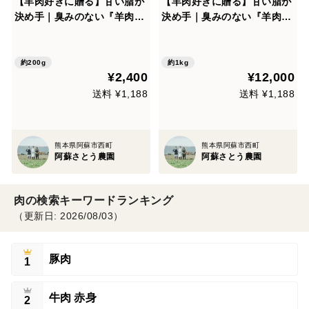
【羊肉好きに贈る】甘い脂が
【羊肉好きに贈る】甘い脂が
決め手｜臭みのない『羊肉ス
決め手｜臭みのない『羊肉ス
ライス』200g
ライス』200g×5p（ご家庭
用・1kg）
約200g
約1kg
¥2,400
¥12,000
送料 ¥1,188
送料 ¥1,188
熊本県阿蘇市西町
熊本県阿蘇市西町
阿蘇さとう農園
阿蘇さとう農園
肉の検索キーワードランキング
（更新日: 2026/08/03）
豚肉
1
牛肉 赤身
2