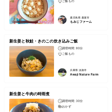
ご飯もの
鹿児島県 鹿屋市
もみじファーム
新生姜と秋鮭・きのこの炊き込みご飯
調理時間: 80分
ご飯もの
兵庫県 淡路市
Awaji Nature Farm
新生姜と牛肉の時雨煮
調理時間: 30分
おかず