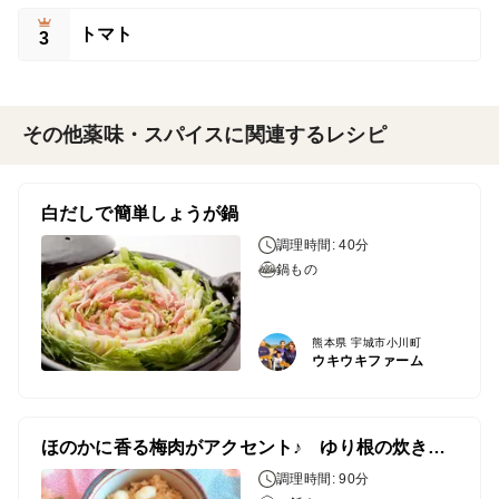
トマト
3
その他薬味・スパイスに関連するレシピ
白だしで簡単しょうが鍋
調理時間: 40分
鍋もの
熊本県 宇城市小川町
ウキウキファーム
ほのかに香る梅肉がアクセント♪ ゆり根の炊き込みご飯
調理時間: 90分