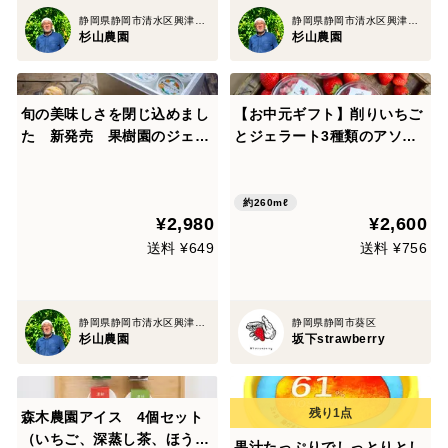
静岡県静岡市清水区興津地区
静岡県静岡市清水区興津地区
杉山農園
杉山農園
旬の美味しさを閉じ込めまし
【お中元ギフト】削りいちご
た 新発売 果樹園のジェラ
とジェラート3種類のアソー
ート『柑橘食べ比べセット』
トパック（6個入り）熨斗付
6種類6個入り 配達日時指定
き可
便 杉山農園
約260mℓ
¥2,980
¥2,600
送料 ¥649
送料 ¥756
静岡県静岡市清水区興津地区
静岡県静岡市葵区
杉山農園
坂下strawberry
森木農園アイス 4個セット
（いちご、深蒸し茶、ほうじ
果汁たっぷりでしっとりとし