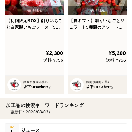
【初回限定BOX】削りいちご
【夏ギフト】削りいちごとジ
と自家製いちごソース（3個)
ェラート3種類のアソートパ
ジェラート（チーズ）（ミル
ック（12個入り）熨斗付き可
ク）（チョコ）各1個
¥2,300
¥5,200
送料 ¥756
送料 ¥756
静岡県静岡市葵区
静岡県静岡市葵区
坂下strawberry
坂下strawberry
加工品の検索キーワードランキング
（更新日: 2026/08/03）
ジュース
1