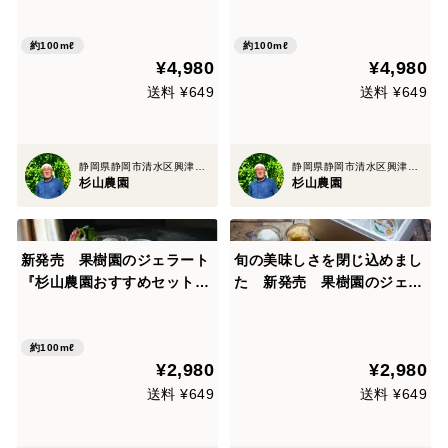
橘シャーベット食べ比べセッ
１２個入り
ト』６種類12個入り 配達日
時指定便 杉山農園
約100mℓ
約100mℓ
¥4,980
¥4,980
送料 ¥649
送料 ¥649
静岡県静岡市清水区興津地区
静岡県静岡市清水区興津地区
杉山農園
杉山農園
新発売 果樹園のジェラート
旬の美味しさを閉じ込めまし
『杉山農園おすすめセット』
た 新発売 果樹園のジェラ
６個入り
ート『柑橘シャーベット食べ
比べセット』３種類6個入
り 配達日時指定便 杉山農園
約100mℓ
¥2,980
¥2,980
送料 ¥649
送料 ¥649