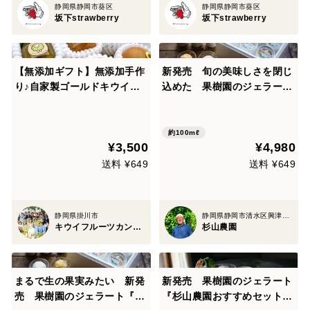
静岡県静岡市葵区
静岡県静岡市葵区
坂下strawberry
坂下strawberry
【無添加ギフト】無添加手作
新発売 旬の美味しさを閉じ
り♪自家製ゴールドキウイと
込めた 果樹園のジェラート
グリーンキウイのミニジャム
『柑橘食べ比べセット』12個
＆キウイセット!!美味しいア
入り
イスティーにも大変身！(M
約100mℓ
¥3,500
¥4,980
箱)【熨斗対応可】"M-MJ1"
送料 ¥649
送料 ¥649
静岡県掛川市
静岡県静岡市清水区興津地区
キウイフルーツカントリーJapan
杉山農園
まるで生の果実みたい 新発
新発売 果樹園のジェラート
売 果樹園のジェラート『柑
『杉山農園おすすめセット』