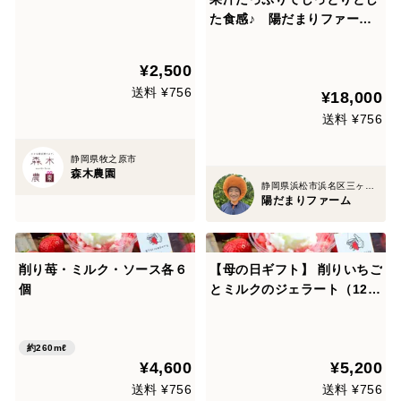
茶、メロン）【初回限定BO
た食感♪ 陽だまりファー
X】
ム 三ヶ日みかんジェラー
ト 18個セット みかんの果
¥2,500
汁６１％使用！
送料 ¥756
¥18,000
送料 ¥756
静岡県牧之原市
森木農園
静岡県浜松市浜名区三ヶ日町
陽だまりファーム
削り苺・ミルク・ソース各６
【母の日ギフト】 削りいちご
個
とミルクのジェラート（12個
入り）熨斗付き可
約260mℓ
¥4,600
¥5,200
送料 ¥756
送料 ¥756