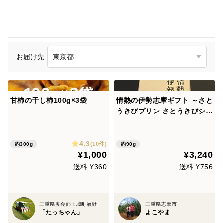
お届け先
甘柿の干し柿100g×3袋
情熱の伊勢志摩ギフト ～さと
うきびプリン さとうきびシロ
ップ付き～×６
4.3
(10件)
約300g
約90g
¥1,000
¥3,240
送料 ¥360
送料 ¥756
三重県度会郡玉城町蚊野
三重県志摩市
「たっちゃん」
よこやま