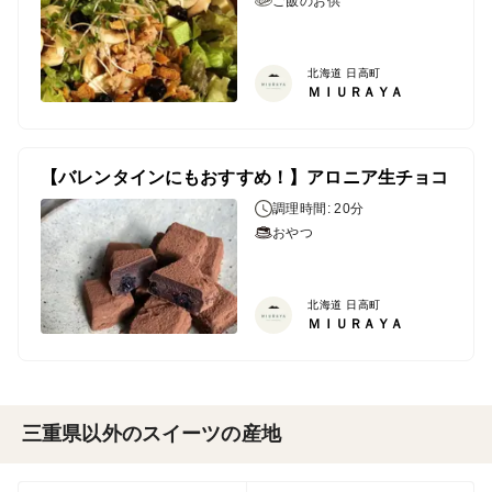
ご飯のお供
北海道 日高町
ＭＩＵＲＡＹＡ
【バレンタインにもおすすめ！】アロニア生チョコ
調理時間: 20分
おやつ
北海道 日高町
ＭＩＵＲＡＹＡ
三重県以外のスイーツの産地