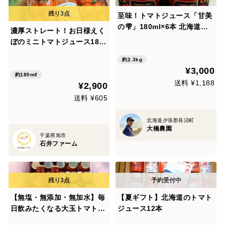
至味！トマトジュース「甘美
の雫」180ml×6本 北海道
濃厚ストレート！お日様えく
産・無添加・濃縮果汁
ぼのミニトマトジュース180
ml×４本
約2.3kg
¥3,000
約180mℓ
送料 ¥1,188
¥2,900
送料 ¥605
北海道夕張郡長沼町
大橋農園
千葉県旭市
石井ファーム
【無塩・無添加・無加水】毎
【夏ギフト】北海道のトマト
日飲みたくなる大玉トマト10
ジュース12本
0%ジュースお得な180ml25