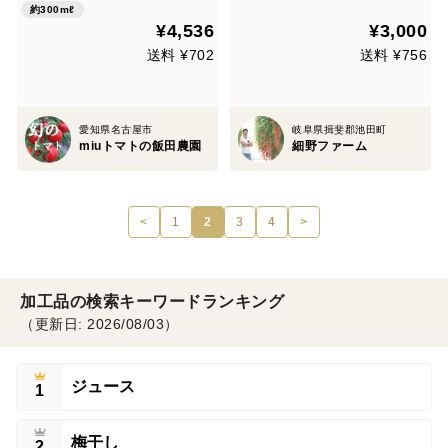
約300mℓ
¥4,536
¥3,000
送料 ¥702
送料 ¥756
愛知県名古屋市
岐阜県揖斐郡池田町
miuトマトの飯田農園
細野ファーム
<
1
2
3
4
>
加工品の検索キーワードランキング
（更新日: 2026/08/03）
ジュース
1
梅干し
2