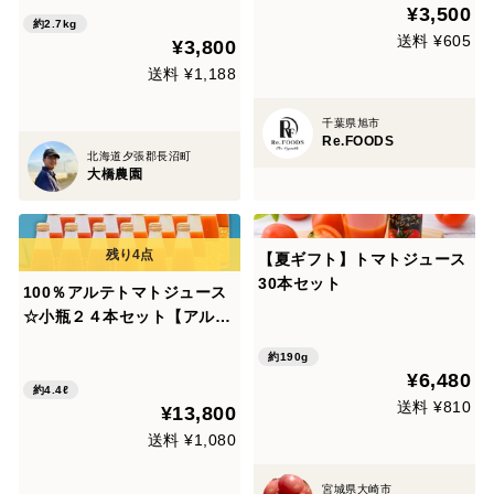
¥3,500
約2.7kg
送料 ¥605
¥3,800
送料 ¥1,188
千葉県旭市
Re.FOODS
北海道夕張郡長沼町
大橋農園
【夏ギフト】トマトジュース
30本セット
100％アルテトマトジュース
☆小瓶２４本セット【アルテ
１２本＋ゴールド１２本】
約190g
【賞味期限：2027年1月22
¥6,480
日】
約4.4ℓ
送料 ¥810
¥13,800
送料 ¥1,080
宮城県大崎市