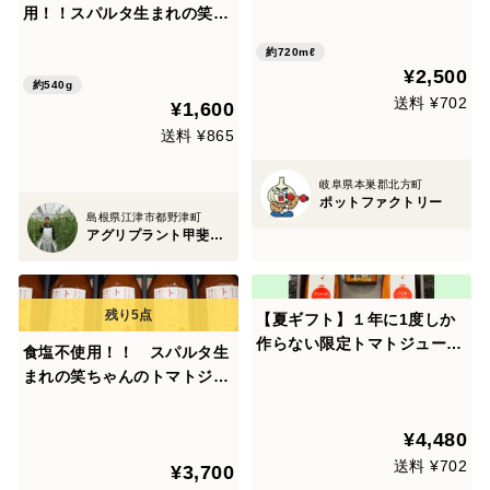
ス2本入
用！！スパルタ生まれの笑ち
ゃんのトマトジュース 180g
約720mℓ
３本
¥2,500
約540g
送料 ¥702
¥1,600
送料 ¥865
岐阜県本巣郡北方町
ポットファクトリー
島根県江津市都野津町
アグリプラント甲斐の木
【夏ギフト】１年に1度しか
作らない限定トマトジュース
食塩不使用！！ スパルタ生
と人気商品ご飯のお供2種
まれの笑ちゃんのトマトジュ
（ラー油と味噌）
ース（180g×5本）
¥4,480
送料 ¥702
¥3,700