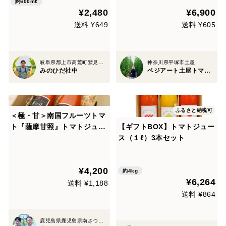
着色・無塩） ギフトセット 2
本）ギフトボックス入り
約600mℓ
¥2,480
¥6,900
00ml×3本
送料 ¥649
送料 ¥605
岐阜県郡上市高鷲町鷲見２７０３－３
神奈川県平塚市土屋
みのひだ社中
ベジアート土屋トマトファクトリー
ふるさと納税可
＜極・甘＞南国フルーツトマ
ト『薩摩甘照』トマトジュー
【ギフトBOX】トマトジュー
スギフトセット500ｍｌ×2本
ス（１ℓ）3本セット
¥4,200
約4kg
¥6,264
送料 ¥1,188
送料 ¥864
鹿児島県鹿児島県南さつま市加世田高橋