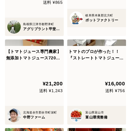
送料 ¥865
岐阜県本巣郡北方町
ポットファクトリー
島根県江津市都野津町
アグリプラント甲斐の木
【トマトジュース専門農家】
トマトのプロが作った！！
無添加トマトジュース720ml
『ストレートトマトジュー
×12本
ス』1ℓ×2パック 2箱（富山県
産フルティカ100％使用）
¥21,200
¥16,000
送料 ¥1,243
送料 ¥756
北海道余市郡余市町栄町
富山県富山市
中野ファーム
富山環境整備