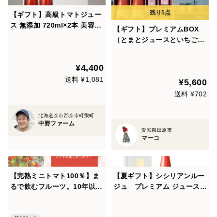
【ギフト】高級トマトジュー
ス 無添加 720ml×2本 美容・
【ギフト】プレミアムBOX
健康を気遣う方へ
（とまとジュースといちごス
プレッドの詰め合わせ）
¥4,400
送料 ¥1,081
¥5,600
送料 ¥702
北海道余市郡余市町栄町
中野ファーム
愛知県田原市
マーコ
【完熟ミニトマト100％】ま
【夏ギフト】シシリアンルー
るで飲むフルーツ。10年以
ジュ プレミアム ジュース
上、学校給食に選ばれ続ける
（500g×1本）、イタリアン
信頼の自社加工（無添加・無
トマトピューレー(275g×2