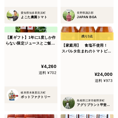
愛知県知多郡美浜町
長野県諏訪郡
よこた農園トマト
JAPAN BGA
【夏ギフト】1年に1度しか作
らない限定ジュースとご飯の
【家庭用】 食塩不使用！
お供2種セット
スパルタ生まれのトマトピュ
ーレ（270g×２４本）
¥4,260
送料 ¥702
¥24,000
送料 ¥973
岐阜県本巣郡北方町
ポットファクトリー
島根県江津市都野津町
アグリプラント甲斐の木