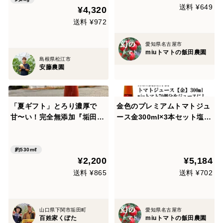
送料 ¥649
¥4,320
送料 ¥972
愛知県名古屋市
miuトマトの飯田農園
島根県松江市
安藤農園
「夏ギフト」とろり濃厚で
金色のプレミアムトマトジュ
甘〜い！完全無添加『垢田ト
ース金300ml×3本セット塩分
マトジュース』 530ml×1
調整無、濃縮還元無
本(箱入)
約530mℓ
¥2,200
¥5,184
送料 ¥865
送料 ¥702
山口県下関市垢田町
愛知県名古屋市
百姓家くぼた
miuトマトの飯田農園