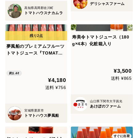
デリシャスファーム
高知県高岡郡佐川町
トマトハウスナカムラ
寿美令トマトジュース（180
g×4本）化粧箱入り
夢風船のプレミアムフルーツ
トマトジュース『TOMATO
LOVERS』
¥3,500
約1.4ℓ
送料 ¥865
¥4,180
送料 ¥756
山口県下関市大字員光
あけぼのファーム
宮城県栗原市
トマトハウス夢風船
すぐに出荷