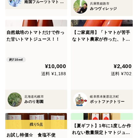
南国フルーツトマト てらすファーム
兵庫県姫路市
みつヴィレッジ
自然栽培のトマトだけで作っ
【ご家庭用】「トマトが苦手
た甘いトマトジュース！！
なトマト農家が作った、トマ
トが嫌いな人でもおいしく食
べられるジュース」2本入り
約710mℓ
¥10,000
¥2,400
送料 ¥1,188
送料 ¥702
北海道札幌市
岐阜県本巣郡北方町
みのり彩園
ポットファクトリー
【夏ギフト】1年に1度しか作
れない数量限定トマトジュー
お試し特価☆ 食塩不使