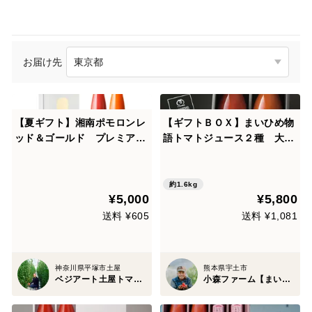
お届け先
【夏ギフト】湘南ポモロンレ
【ギフトＢＯＸ】まいひめ物
ッド＆ゴールド プレミアム
語トマトジュース２種 大人
ジュースセット（500g×各1
気ギフト！
本）ギフトボックス入り
約1.6kg
¥5,000
¥5,800
送料 ¥605
送料 ¥1,081
神奈川県平塚市土屋
熊本県宇土市
ベジアート土屋トマトファクトリー
小森ファーム【まいひめおじさん】