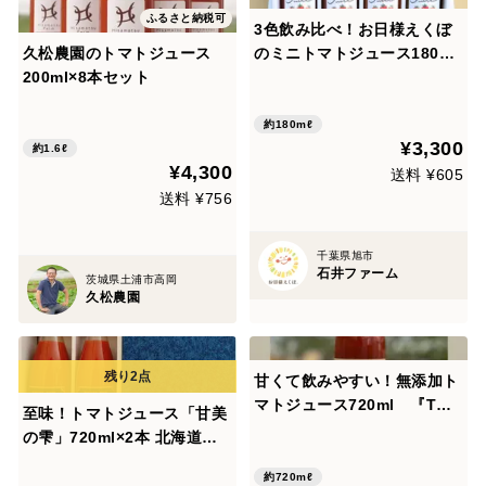
ふるさと納税可
3色飲み比べ！お日様えくぼ
久松農園のトマトジュース
のミニトマトジュース180ml
200ml×8本セット
×赤2本黄1本オレンジ1本
約180mℓ
¥3,300
約1.6ℓ
¥4,300
送料 ¥605
送料 ¥756
千葉県旭市
石井ファーム
茨城県土浦市高岡
久松農園
甘くて飲みやすい！無添加ト
マトジュース720ml 『TOR
至味！トマトジュース「甘美
ORI』
の雫」720ml×2本 北海道
産・無添加・濃縮果汁
約720mℓ