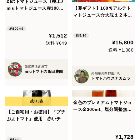
幻のトマトジュース《極上》
miuトマトジュース赤300ml
【夏ギフト】100％アルテト
塩分調整無、濃縮還元無
マトジュース☆大瓶１２本セ
ット【アルテ６本＋ゴールド
６本】【賞味期限：2027年1
約300mℓ
¥1,512
月22日】
約5.8ℓ
¥15,800
送料 ¥649
送料 ¥1,080
愛知県名古屋市
miuトマトの飯田農園
高知県高岡郡佐川町
トマトハウスナカムラ
金色のプレミアムトマトジュ
ース金300ml、塩分調整無、
【ご自宅用・お徳用】『プチ
濃縮還元無
ぷよトマト』使用 赤いチェ
リートマトジュース 2000m
l
¥1,728
約2kg