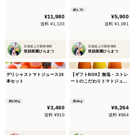
本
約1.7ℓ
¥11,980
¥5,900
送料 ¥1,133
送料 ¥1,081
北海道上川郡美瑛町
北海道上川郡美瑛町
笑顔菜園ひらまつ
笑顔菜園ひらまつ
デリシャストマトジュース15
【ギフトBOX】無塩・ストレ
本セット
ートのこだわりトマトジュー
ス（１ℓ）3種3本セット
約190g
約4kg
¥3,460
¥6,264
送料 ¥810
送料 ¥864