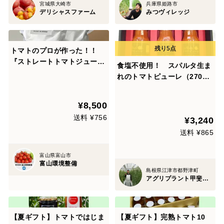
宮城県大崎市
兵庫県姫路市
デリシャスファーム
みつヴィレッジ
トマトのプロが作った！！
『ストレートトマトジュー
食塩不使用！ スパルタ生ま
ス』1ℓ×2パック 1箱（富山県
れのトマトピューレ（270g×
産フルティカ100％使用）
３本）
¥8,500
送料 ¥756
¥3,240
送料 ¥865
富山県富山市
富山環境整備
島根県江津市都野津町
アグリプラント甲斐の木
【夏ギフト】トマトではじま
【夏ギフト】完熟トマト10