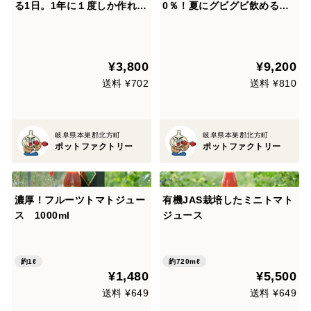
る1日。1年に１度しか作れな
0％！夏にグビグビ飲めるジ
いトマトジュース＆ご飯のお
ュース1箱
供3種類セット
¥3,800
¥9,200
送料 ¥702
送料 ¥810
岐阜県本巣郡北方町
岐阜県本巣郡北方町
ポットファクトリー
ポットファクトリー
濃厚！フルーツトマトジュー
有機JAS栽培したミニトマト
ス 1000ml
ジュース
約1ℓ
約720mℓ
¥1,480
¥5,500
送料 ¥649
送料 ¥649