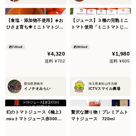
【食塩・添加物不使用】☀️お
【ジュース】３種の完熟ミニ
ひさま育ち☀ミニトマトジュ
トマト使用「ミニトマトじゅ
ース720ml【２本セット】
ーす」180ml 5本入
約720mℓ
約900mℓ
¥4,320
¥1,980
送料 ¥702
送料 ¥605
愛知県豊橋市
埼玉県東松山市石橋
イノチオみらい
ICTVスマイル農場
幻のトマトジュース《極上》
贅沢な贈り物！プレミアムト
miuトマトジュース赤300ml
マトジュース 720ml
×3本セット【飯田農園】塩分
調整無、濃縮還元無