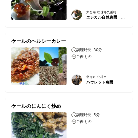
大分県 玖珠郡九重町
エシカル自然農園 九重スマイルパーク
ケールのヘルシーカレー
調理時間: 30分
ご飯もの
北海道 北斗市
ハウレット農園
ケールのにんにく炒め
調理時間: 5分
ご飯もの