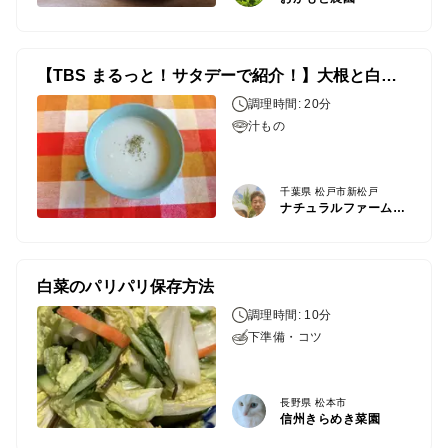
【TBS まるっと！サタデーで紹介！】大根と白菜のポタージュ
調理時間: 20分
汁もの
千葉県 松戸市新松戸
ナチュラルファーム高橋農園
白菜のパリパリ保存方法
調理時間: 10分
下準備・コツ
長野県 松本市
信州きらめき菜園