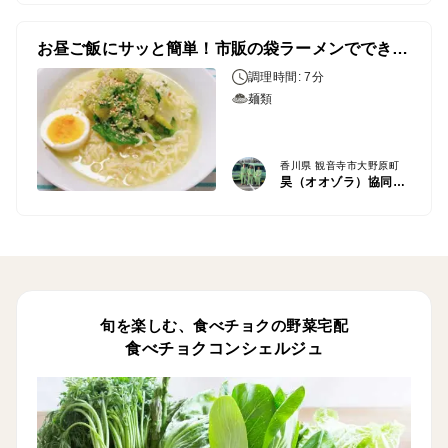
お昼ご飯にサッと簡単！市販の袋ラーメンでできるロメインレタス塩ラーメン
調理時間: 7分
麺類
香川県 観音寺市大野原町
昊（オオゾラ）協同組合
旬を楽しむ、食べチョクの野菜宅配
食べチョクコンシェルジュ