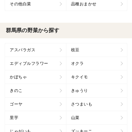
その他白菜
品種おまかせ
群馬県の野菜から探す
アスパラガス
枝豆
エディブルフラワー
オクラ
かぼちゃ
キクイモ
きのこ
きゅうり
ゴーヤ
さつまいも
里芋
山菜
じゃがいも
ズッキーニ