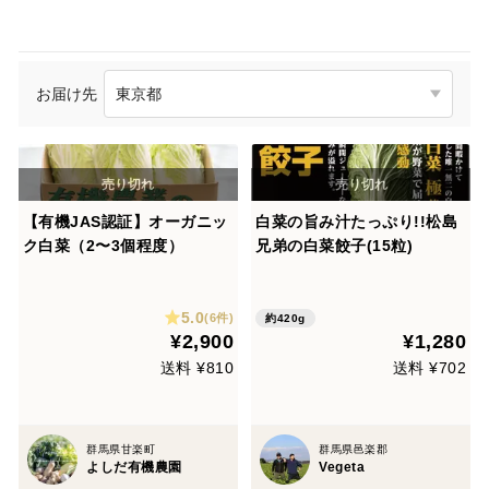
お届け先
【有機JAS認証】オーガニッ
白菜の旨み汁たっぷり!!松島
ク白菜（2〜3個程度）
兄弟の白菜餃子(15粒)
5.0
(6件)
約420g
¥2,900
¥1,280
送料 ¥810
送料 ¥702
群馬県甘楽町
群馬県邑楽郡
よしだ有機農園
Vegeta