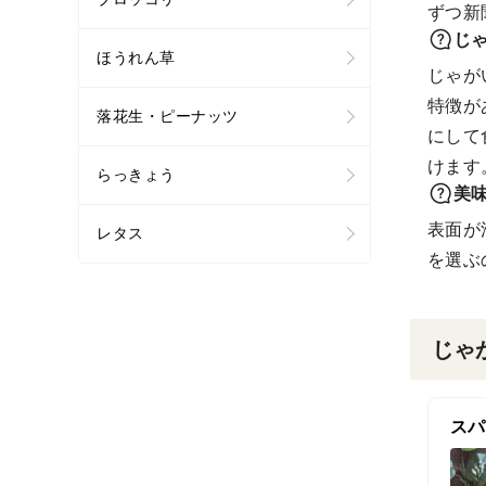
ずつ新
じ
ほうれん草
じゃが
特徴が
落花生・ピーナッツ
にして
けます
らっきょう
美
表面が
レタス
を選ぶ
じゃ
スパ