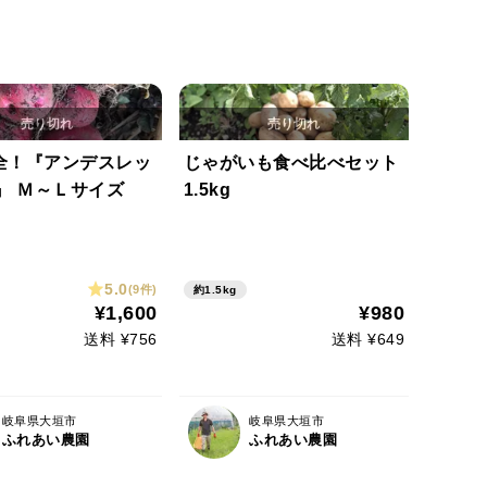
全！『アンデスレッ
じゃがいも食べ比べセット
』 Ｍ～Ｌサイズ
1.5kg
5.0
(9件)
約1.5kg
¥1,600
¥980
送料 ¥756
送料 ¥649
岐阜県大垣市
岐阜県大垣市
ふれあい農園
ふれあい農園