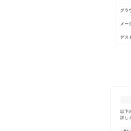
グラ
メー
デス
以下
詳し