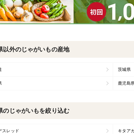
県以外のじゃがいもの産地
道
茨城県
県
鹿児島
県のじゃがいもを絞り込む
デスレッド
キタア