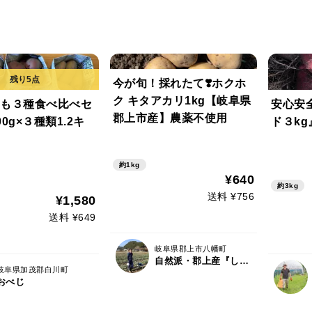
今が旬！採れたて❣️ホクホ
ク キタアカリ1kg【岐阜県
も３種食べ比べセ
安心安
郡上市産】農薬不使用
0g×３種類1.2キ
ド３kg
約1kg
¥640
約3kg
送料 ¥756
¥1,580
送料 ¥649
岐阜県郡上市八幡町
自然派・郡上産『しばの農園』
岐阜県加茂郡白川町
おべじ