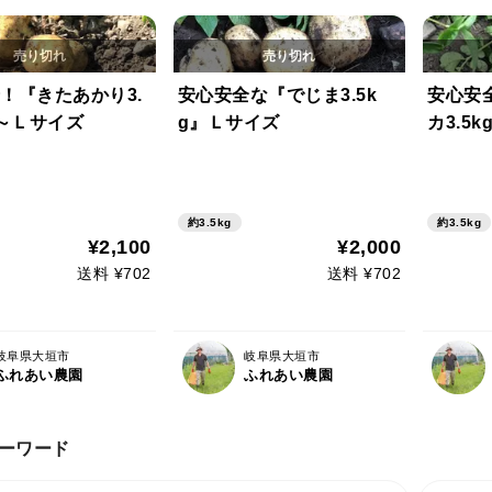
！『きたあかり3.
安心安全な『でじま3.5k
安心安
M～Ｌサイズ
g』Ｌサイズ
カ3.5
約3.5kg
約3.5kg
¥2,100
¥2,000
送料 ¥702
送料 ¥702
岐阜県大垣市
岐阜県大垣市
ふれあい農園
ふれあい農園
ーワード