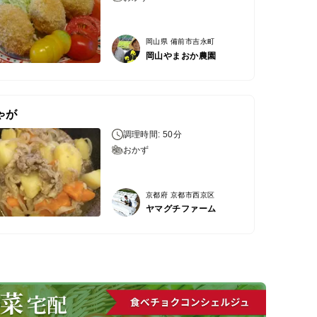
岡山県 備前市吉永町
岡山やまおか農園
ゃが
調理時間: 50分
おかず
京都府 京都市西京区
ヤマグチファーム