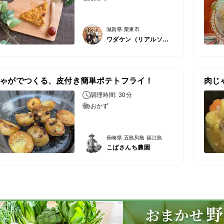
滋賀県 栗東市
ワダケン（リアルソイルハウス）
ゃがでつくる、皮付き簡単ポテトフライ！
肉じ
調理時間: 30分
おかず
長崎県 五島列島 福江島
こばさんち農園