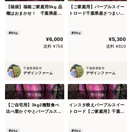
【福袋】福箱ご家庭用5kg 品
【ご家庭用】パープルスイー
種はおまかせ！ 千葉県産さ
トロード千葉県産さつまいも
つまいもわくわくドキドキサ
5㎏美しい紫色でインスタ映
プライズ！縁起の良い箱でお
え！熟成させると甘みが増し
送りします！
ます！蒸し芋・温野菜にもお
約5kg
約5kg
¥6,000
¥5,300
すすめ
送料 ¥756
送料 ¥810
千葉県香取市
千葉県香取市
デザインファーム
デザインファーム
【ご自宅用】3kg2種類食べ
インスタ映えパープルスイー
比べ栗かぐやとパープルスイ
トロード【ご家庭用】千葉県
ートロード【限定セット】千
産さつまいも5kg
葉県産さつまいも美しい黄金
色、紫色でインスタ映え！熟
約3kg
約5kg