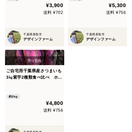
¥3,900
¥5,300
成させると甘みが増します！
蒸し芋・温野菜にもおすすめ
送料 ¥702
送料 ¥756
千葉県香取市
千葉県香取市
デザインファーム
デザインファーム
ご自宅用千葉県産さつまいも
3㎏紫芋2種類食べ比べ ホク
ホク系パープルスイートロー
ドとねっとり系ふくむらさき
の数量限定セット！美しい紫
約3kg
¥4,800
色でインスタ映え！熟成させ
ると甘みが増します！蒸し
送料 ¥756
芋・温野菜にも良し