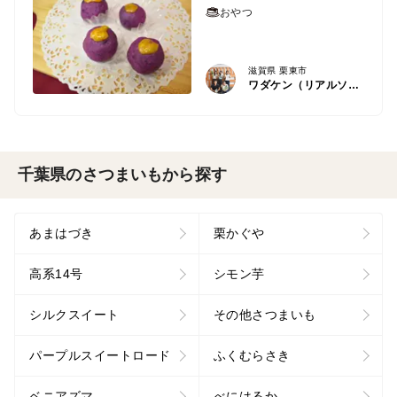
おやつ
滋賀県 栗東市
ワダケン（リアルソイルハウス）
千葉県のさつまいもから探す
あまはづき
栗かぐや
高系14号
シモン芋
シルクスイート
その他さつまいも
パープルスイートロード
ふくむらさき
ベニアズマ
べにはるか