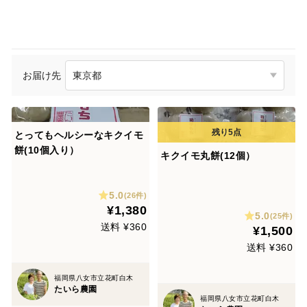
お届け先
とってもヘルシーなキクイモ
餅(10個入り）
キクイモ丸餅(12個）
5.0
(26件)
¥1,380
5.0
(25件)
送料 ¥360
¥1,500
送料 ¥360
福岡県八女市立花町白木
たいら農園
福岡県八女市立花町白木