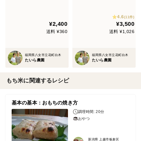
ット）
4.6
(11件)
¥2,400
¥3,500
送料 ¥360
送料 ¥1,026
福岡県八女市立花町白木
福岡県八女市立花町白木
たいら農園
たいら農園
もち米に関連するレシピ
基本の基本：おもちの焼き方
調理時間: 20分
おやつ
新潟県 上越市板倉区