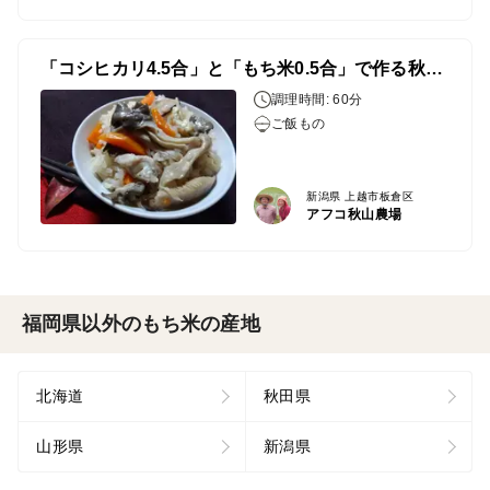
「コシヒカリ4.5合」と「もち米0.5合」で作る秋のきのこごはん
調理時間: 60分
ご飯もの
新潟県 上越市板倉区
アフコ秋山農場
福岡県以外のもち米の産地
北海道
秋田県
山形県
新潟県