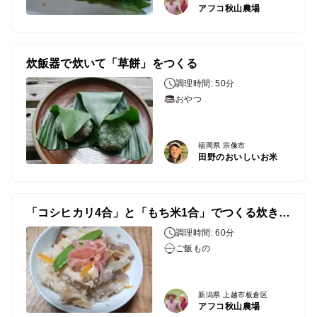
アフコ秋山農場
炊飯器で炊いて「草餅」をつくる
調理時間: 50分
おやつ
福岡県 宗像市
田野のおいしいお米
「コシヒカリ4合」と「もち米1合」でつくる炊き込みご飯
調理時間: 60分
ご飯もの
新潟県 上越市板倉区
アフコ秋山農場