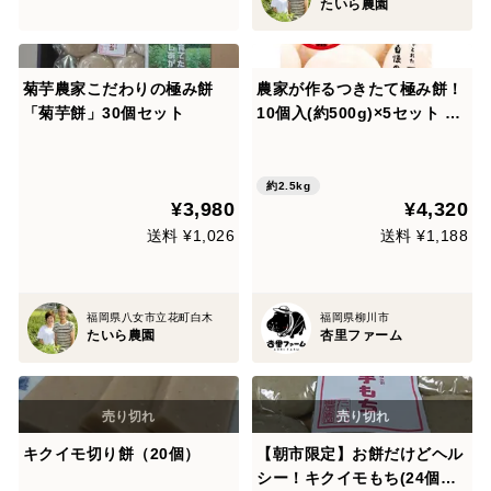
たいら農園
菊芋農家こだわりの極み餅
農家が作るつきたて極み餅！
「菊芋餅」30個セット
10個入(約500g)×5セット 合
計50個 約2.5kg
約2.5kg
¥3,980
¥4,320
送料 ¥1,026
送料 ¥1,188
福岡県八女市立花町白木
福岡県柳川市
たいら農園
杏里ファーム
キクイモ切り餅（20個）
【朝市限定】お餅だけどヘル
シー！キクイモもち(24個セ