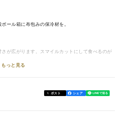
段ボール箱に布包みの保冷材を。
さが広がります。スマイルカットにして食べるのが
もっと見る
使用）の栽培です。冷温貯蔵庫を使用して品質を保
ポスト
シェア
いますが、その魁となった地『なべしご』は当農園
味のs様々な果実が育ちます。