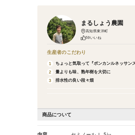
まるしょう農園
高知県東洋町
59いいね
生産者のこだわり
ちょっと気取って『ポンカンルネッサン
1
量よりも味、熟年樹を大切に
2
排水性の良い段々畑
3
商品について
内容
セミノール Ｌ 5㎏