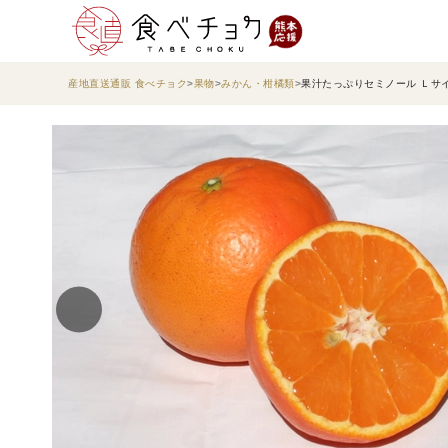
産地直送通販 食べチョク
果物
みかん・柑橘類
果汁たっぷりセミノール Ｌサイ