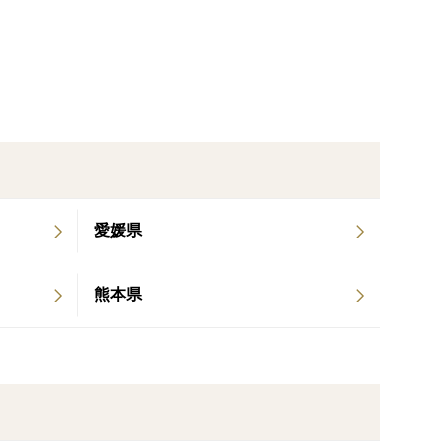
た果肉は濃厚な味で、果汁たっぷりのセミノールで
を浴びた部分は黄色っぽく、陽が当たらないと深紅に
日光に当てる栽培をしています。
愛媛県
熊本県