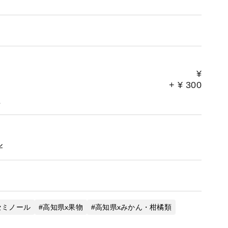
¥
+
¥
300
。
ル
セミノール
高知県x果物
高知県xみかん・柑橘類