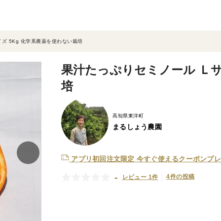
ズ 5Kg 化学系農薬を使わない栽培
果汁たっぷりセミノール Ｌサ
培
高知県東洋町
まるしょう農園
アプリ初回注文限定
今すぐ使えるクーポンプレ
-
4件の投稿
レビュー 1件