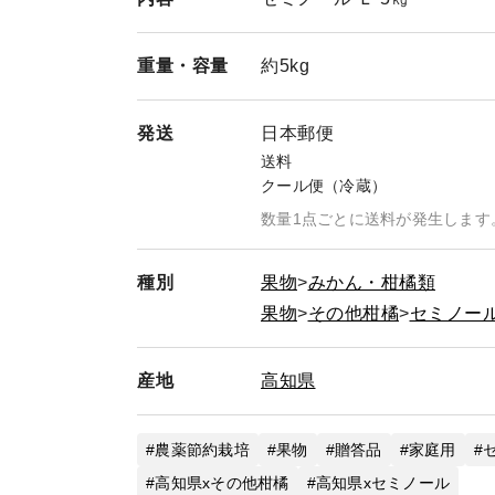
重量・
容量
約5kg
発送
日本郵便
送料
クール便（冷蔵）
数量1点ごとに送料が発生します
種別
果物
みかん・柑橘類
果物
その他柑橘
セミノー
産地
高知県
農薬節約栽培
果物
贈答品
家庭用
高知県xその他柑橘
高知県xセミノール