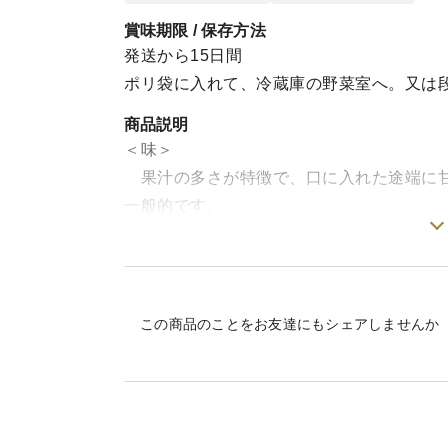
賞味期限 / 保存方法
発送から15日間
ポリ袋に入れて、冷蔵庫の野菜室へ。又は
商品説明
＜味＞
果汁の多さが特徴で、口に入れた途端に甘
一般的です。
＜栽培のこだわり＞
化学系農薬や除草剤不使用（天然系農薬は
持しています。
この商品のことをお友達にもシェアしませんか
＜産地の特徴＞
高知県一のポンカン生産地として知られて
の中でもグランクリュ的な存在で、濃厚な