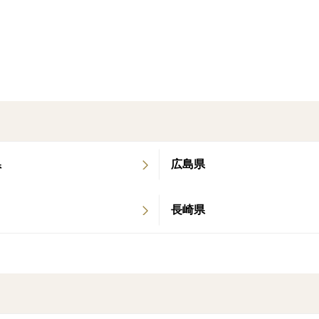
＜品種など＞
薄いジョウノウ（果肉を包む皮）に包まれ
す。誤解されやすいのですが、果実は日光
なります。味を優先して、袋掛けをせずに
県
広島県
長崎県