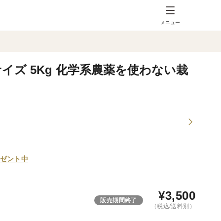
メニュー
イズ 5Kg 化学系農薬を使わない栽
ゼント中
¥
3,500
販売期間終了
（税込/送料別）