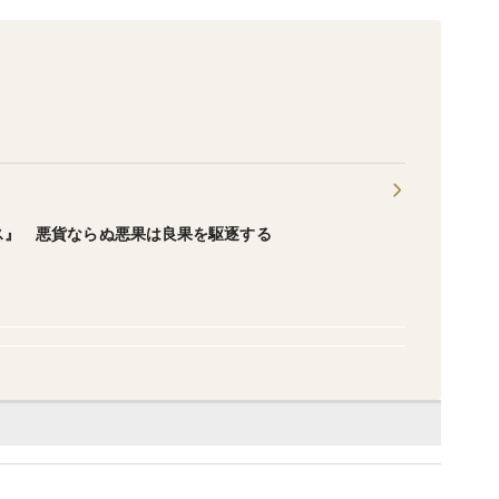
ス』 悪貨ならぬ悪果は良果を駆逐する