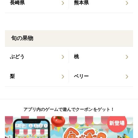
培です。品質を保持するために冷温貯蔵庫を使用してい
長崎県
熊本県
ます。
＜産地の特徴＞
高知県一のポンカン生産地として知られていますが、
旬の果物
その魁となった園地は当農園の中でもグランクリュ的な
存在で、濃厚な味の果実が育ちます。小夏はさらに暖か
ぶどう
桃
い段々畑の上段で栽培しています。
梨
ベリー
＜品種など＞
日向夏やニューサマーオレンジとも呼ばれる小夏には
いくつもの系統があり、当園でも4種類の小夏を栽培し
ていますが、種は有ってもおすすめしたいのは糖度が２
アプリ内のゲームで遊んでクーポンをゲット！
度ほど高いこの品種です。なお、サイズは柑橘の種類に
よって基準が異なります。e.g. 小夏のMサイズは温州み
かんのＬサイズと同じです。