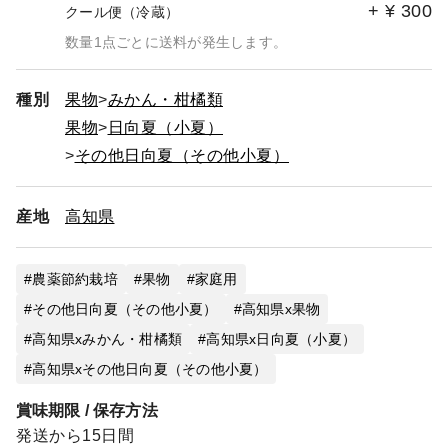
+
¥
300
クール便（冷蔵）
数量1点ごとに送料が発生します。
種別
果物
みかん・柑橘類
果物
日向夏（小夏）
その他日向夏（その他小夏）
産地
高知県
農薬節約栽培
果物
家庭用
その他日向夏（その他小夏）
高知県x果物
高知県xみかん・柑橘類
高知県x日向夏（小夏）
高知県xその他日向夏（その他小夏）
賞味期限 / 保存方法
発送から15日間