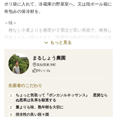
ポリ袋に入れて、冷蔵庫の野菜室へ。又は段ボール箱に
布包みの保冷材を。
＜味＞
種なし小夏よりも糖度が２度ほど高い系統で、種無し
系統よりも一回り大きく、味重視の地元では根強い人気
もっと見る
があります。SやMサイズの小玉が人気の種なし系統が
小夏の主流になってはいても、美味しさはこの系統が一
まるしょう農園
枚上だと思います。地域によってもサイズの好みは異な
高知県東洋町
るようですが、大きなサイズの方が一般的には糖度は高
59いいね
めです。
リンゴを剝くように黄色い皮をナイフで剥き、種と軸
生産者のこだわり
を外すようにそぎ切りをして甘みのあるアルべド（外皮
ちょっと気取って『ポンカンルネッサンス』 悪貨なら
1
の内側の白い部分）と共に食べます。種を気にする方も
ぬ悪果は良果を駆逐する
いらっしゃいますが、種の有無にかかわらず、ナイフで
量よりも味、熟年樹を大切に
2
皮を剥き、切り分けて食べますので、掛かる手間は同じ
排水性の良い段々畑
3