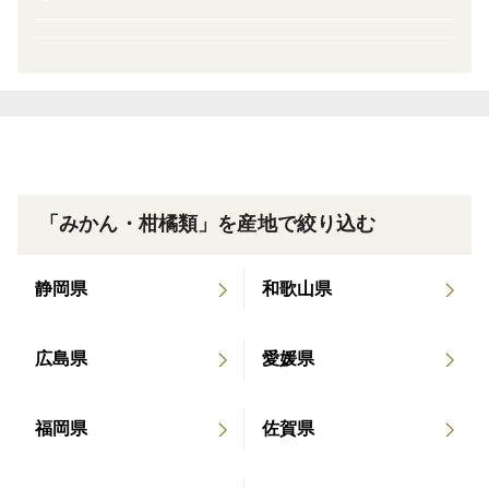
だと思うのですが・・・。種の周囲が美味しいという人
は多いのですが、味の良さほどに人気が伴わないのが悩
みの種、という厄介な小夏です。
また、柑橘は産地や園地によって味に違いが出ます。
恵まれた立地条件で育った小夏の本来の味と香りをお試
しいただきたいと願っています。
＊ ヘタ無しは収穫後の洗浄の際にとれたもので、味
「みかん・柑橘類」を産地で絞り込む
や品質には全く変わりはありません。
因みに、この系統は１月から４月にかけて３０～４
静岡県
和歌山県
０％が自然落果する生産者泣かせの小夏です。ヘタが取
れやすいのが特徴ですので、果実に問題があるわけでは
広島県
愛媛県
ありません。
福岡県
佐賀県
＜栽培のこだわり＞
化学系農薬や除草剤不使用（天然系農薬は使用）の栽