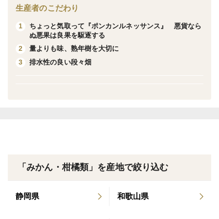
が、太陽を浴びたほうがより甘いように感じます。
生産者のこだわり
ちょっと気取って『ポンカンルネッサンス』 悪貨なら
1
＜栽培のこだわり＞
ぬ悪果は良果を駆逐する
化学系農薬や除草剤不使用（天然系農薬は使用）の栽
量よりも味、熟年樹を大切に
2
培です。両品種とも傷みやすい弱点がありますが、収穫
排水性の良い段々畑
3
後は冷温貯蔵庫を使用して品質を維持しています。
＜産地の特徴＞
高知県一のポンカン生産地として知られていますが、
その魁となった地『なべしご』は当農園の中でもグラン
クリュ的な存在で、濃厚な味の果実が育ちます。
＜品種など＞
「みかん・柑橘類」を産地で絞り込む
セミノールはジョウノウ（果肉を包む皮）が薄く濃厚
な味です。果実は日光を浴びた部分は黄色っぽく、陽が
静岡県
和歌山県
当たらないと深紅になります。