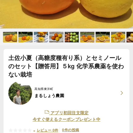
土佐小夏（高糖度種有り系）とセミノール
のセット【贈答用】５kg 化学系農薬を使わ
ない栽培
高知県東洋町
まるしょう農園
アプリ初回注文限定
今すぐ使えるクーポンプレゼント中
-
0件の投稿
レビュー 0件