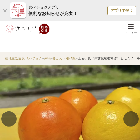
食べチョクアプリ
アプリで開く
便利なお知らせが充実！
メニュー
産地直送通販 食べチョク
果物
みかん・柑橘類
土佐小夏（高糖度種有り系）とセミノール