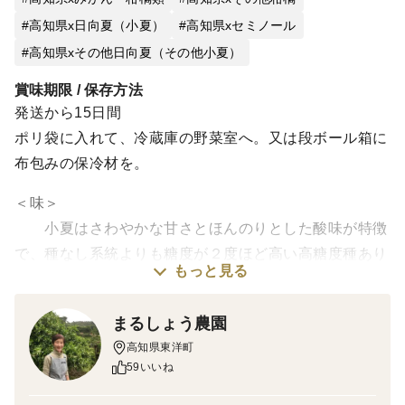
高知県x日向夏（小夏）
高知県xセミノール
高知県xその他日向夏（その他小夏）
賞味期限 / 保存方法
発送から15日間
ポリ袋に入れて、冷蔵庫の野菜室へ。又は段ボール箱に
布包みの保冷材を。
＜味＞
小夏はさわやかな甘さとほんのりとした酸味が特徴
で、種なし系統よりも糖度が２度ほど高い高糖度種あり
もっと見る
系の小夏です。甘みのあるアルベド（白い内皮）と一緒
に食べます。セミノールは知名度は高くありませんが、
まるしょう農園
甘くて果汁たっぷりの優れた柑橘です。果皮は太陽がよ
高知県東洋町
く当たると黄色っぽくなり、葉陰など陽光を浴びない部
59いいね
分は深紅になる少し変わり者なのでよく誤解されます