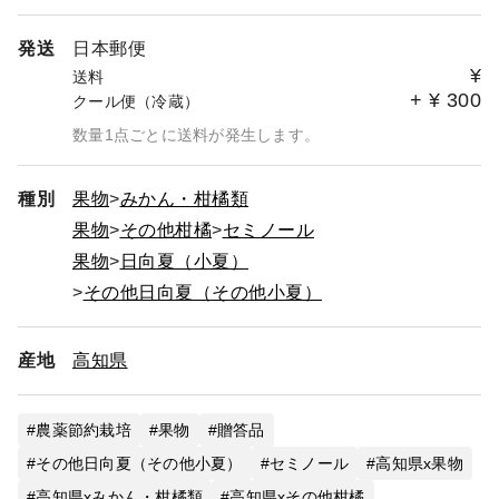
発送
日本郵便
¥
送料
+
¥
300
クール便（冷蔵）
数量1点ごとに送料が発生します。
種別
果物
みかん・柑橘類
果物
その他柑橘
セミノール
果物
日向夏（小夏）
その他日向夏（その他小夏）
産地
高知県
農薬節約栽培
果物
贈答品
その他日向夏（その他小夏）
セミノール
高知県x果物
高知県xみかん・柑橘類
高知県xその他柑橘