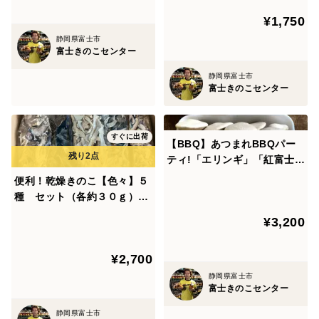
¥1,750
静岡県富士市
富士きのこセンター
静岡県富士市
富士きのこセンター
すぐに出荷
【BBQ】あつまれBBQパー
ティ!「エリンギ」「紅富士
茸」各2セット
便利！乾燥きのこ【色々】５
種 セット（各約３０ｇ）き
くらげ
¥3,200
¥2,700
静岡県富士市
富士きのこセンター
静岡県富士市