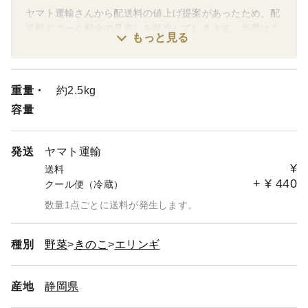
ヤマト運輸さんから配送料の値上げ提案があったため、配
送料とクール料金の見直しを順次していきます。当園は１
もっと見る
００サイズでの配送が多いため、６０サイズ基準で表示さ
れている配送料から差額をいただいております。
お客様にはご迷惑おかけしますが、よろしくお願いしま
す。
重量・
約2.5kg
容量
発送
ヤマト運輸
¥
送料
+
¥
440
クール便（冷蔵）
数量1点ごとに送料が発生します。
種別
野菜
きのこ
エリンギ
産地
静岡県