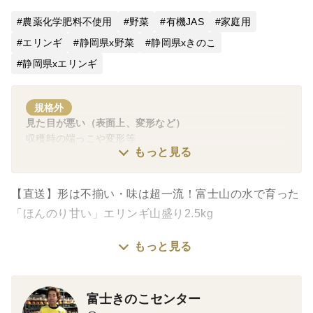
農薬化学肥料不使用
野菜
有機JAS
家庭用
エリンギ
静岡県x野菜
静岡県xきのこ
静岡県xエリンギ
規格外
見た目が悪い（表面上、変形など）
収穫時の端っこや変形等
もっと見る
【直送】形は不揃い・味は超一流！富士山の水で育った
「ほんのり甘い」エリンギ山盛り2.5kg
もっと見る
富士山の清らかな伏流水をたっぷり使い、きのこマイス
ターが培地からこだわって育てた当園自慢のオーガニッ
クエリンギ。
富士きのこセンター