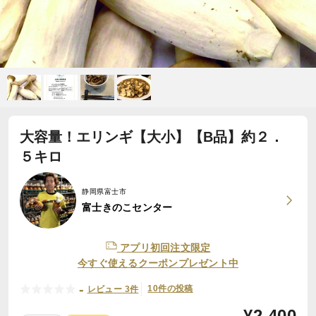
大容量！エリンギ【大小】【B品】約２．
５キロ
静岡県富士市
富士きのこセンター
アプリ初回注文限定
今すぐ使えるクーポンプレゼント中
-
10件の投稿
レビュー 3件
¥
2,400