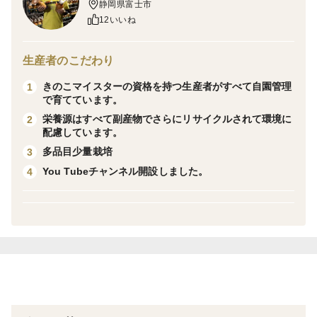
静岡県富士市
今回は、収穫時の端っこや変形などの理由で規格外と
12いいね
なってしまったB品を、大小の区別なく箱いっぱいに詰
め込みました。お店で買うエリンギの「およそ10食分以
生産者のこだわり
上」に相当する大容量です！
きのこマイスターの資格を持つ生産者がすべて自園管理
1
で育てています。
ストレスフリーな環境で育ったオリジナル品種のため、
栄養源はすべて副産物でさらにリサイクルされて環境に
2
配慮しています。
エリンギ特有のクセがなく、噛むほどにみずみずしい甘
多品目少量栽培
3
みが広がります。
You Tubeチャンネル開設しました。
4
■ どんな料理にも主役級の存在感！
小さめのエリンギ： 丸ごとアヒージョや素揚げ、お味
噌汁に。
大きめのエリンギ： 厚切りのバター醤油ソテーや、豪
快な縦割りグリルに。