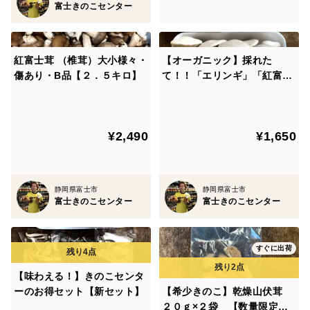
富士きのこセンター
紅富士茸 （椎茸）大小様々・
【オーガニック】採れた
傷あり・B品【２．５キロ】
て！！「エリンギ」「紅富士
茸」セット【食べ比べ】
¥2,490
¥1,650
静岡県富士市
静岡県富士市
富士きのこセンター
富士きのこセンター
すぐに出荷
【味わえる！】きのこセンタ
ーのお得セット【新セット】
【希少きのこ】乾燥山伏茸
２０ｇ×２袋 【数量限定】