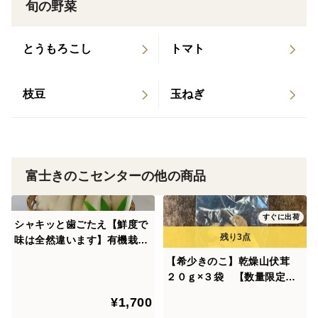
旬の野菜
横に輪切りにすれば「まるで高級ホタテの貝柱」のよう
な贅沢な食感を楽しめます。
とうもろこし
トマト
当園の「エリンギの佃煮」や「無水うま煮」などの大量
枝豆
玉ねぎ
消費レシピにも最適です。ジューシーな本物の味を、お
うちで贅沢に食べ尽くしてください！
富士きのこセンターの他の商品
すぐに出荷
シャキッと歯ごたえ【鮮度で
味は全然違います】有機栽培
エリンギ【１ｋｇ】
【希少きのこ】乾燥山伏茸
２０ｇ×３袋 【数量限定】
【訳あり】
¥1,700