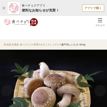
食べチョクアプリ
アプリで開く
便利なお知らせが充実！
メニュー
産地直送通販 食べチョク
野菜
きのこ
シイタケ
瀬戸内しいたけ 600g