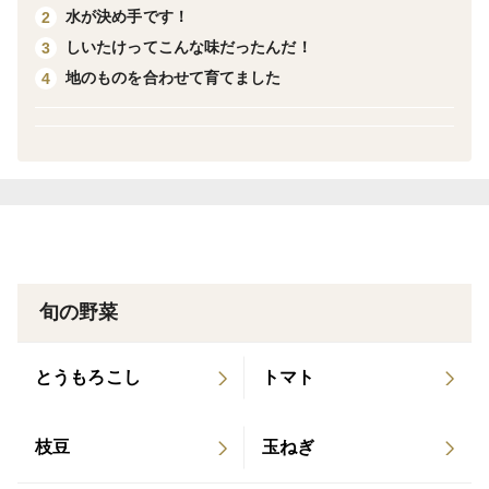
してください。次に使うときは、凍ったまま鍋やフライ
水が決め手です！
2
パンに放り込むだけ！
しいたけってこんな味だったんだ！
3
地のものを合わせて育てました
4
また、天候によって、収穫量に波が出てしまいます。1
週間単位でずれることがありますので、ご注文から2週
間以内にお届けさせていただきます。
旬の野菜
とうもろこし
トマト
枝豆
玉ねぎ