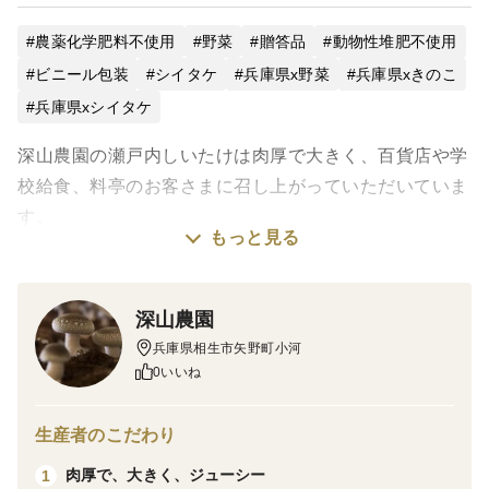
農薬化学肥料不使用
野菜
贈答品
動物性堆肥不使用
ビニール包装
シイタケ
兵庫県x野菜
兵庫県xきのこ
兵庫県xシイタケ
深山農園の瀬戸内しいたけは肉厚で大きく、百貨店や学
校給食、料亭のお客さまに召し上がっていただいていま
す。
もっと見る
一般的なものの2倍ぐらいの大きさのしいたけ15～24
枚、200g ×3パックの600gをお届けします。
深山農園
兵庫県相生市矢野町小河
まずは、シンプルに焼いて、塩やしょうゆだけでお愉し
0いいね
みください。
生産者のこだわり
もし食べきれなかったら、一口サイズに切って冷凍保存
肉厚で、大きく、ジューシー
1