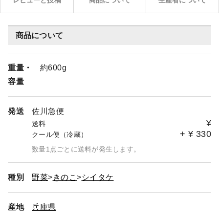
レビューと投稿
商品について
生産者について
商品について
重量・
約600g
容量
発送
佐川急便
¥
送料
+
¥
330
クール便（冷蔵）
数量1点ごとに送料が発生します。
種別
野菜
きのこ
シイタケ
産地
兵庫県