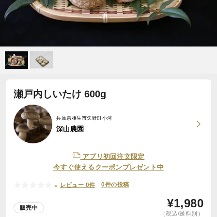
瀬戸内しいたけ 600g
兵庫県相生市矢野町小河
深山農園
アプリ初回注文限定
今すぐ使えるクーポンプレゼント中
-
0件の投稿
レビュー 0件
¥
1,980
販売中
（税込/送料別）