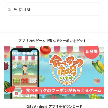
という想いは変わりません。
魚 切り身
今年も皆さまの食卓へ、
積丹の夏の味覚をお届けできましたら幸いです。
━━━━━━━━━━━━━━
アプリ内のゲームで遊んでクーポンをゲット！
📦 4パックまで同一送料！
━━━━━━━━━━━━━━
1パックでも4パックでも送料は同じです◎
ご家族やご友人とシェアされる方、
毎年まとめてご注文いただくリピーター様も多数いらっ
しゃいます＾＾
別ページにて各パック数をご用意しております。
iOS / Android アプリをダウンロード