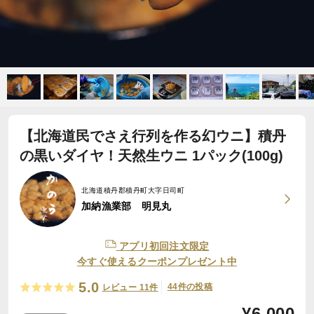
【北海道民でさえ行列を作る幻ウニ】積丹
の黒いダイヤ！天然生ウニ 1パック(100g)
北海道積丹郡積丹町大字日司町
加納漁業部 明見丸
アプリ初回注文限定
今すぐ使えるクーポンプレゼント中
5.0
44件の投稿
レビュー 11件
¥
6,000