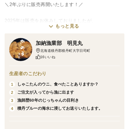
＼2年ぶりに販売再開いたします！／
2025年は販売をお休みしておりましたが、
もっと見る
この度、2年ぶりに
加納漁業部 明見丸
透き通る「積丹ブルー」の海で育った
北海道積丹郡積丹町大字日司町
天然キタムラサキウニを、みなさまにお届けできること
16いいね
となりました。
生産者のこだわり
━━━━━━━━━━━━━━
しゃこたんのウニ、食べたことありますか？
1
🌊 6月～8月末までの期間限定販売
ご注文が入ってから漁に出ます
2
━━━━━━━━━━━━━━
漁師歴60年のじっちゃんの目利き
3
積丹ブルーの海水に浸してお送りいたします。
4
天然のキタムラサキウニ漁が行われる
わずかな期間だけお届けできる、
積丹の夏の味覚です。