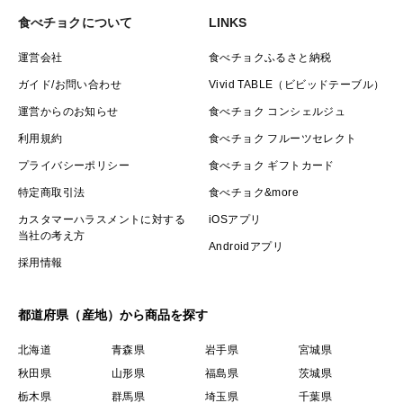
食べチョクについて
LINKS
※時化の影響により、やむを得ず価格変動が生じる場合
運営会社
食べチョクふるさと納税
がございます。
ガイド/お問い合わせ
Vivid TABLE（ビビッドテーブル）
運営からのお知らせ
食べチョク コンシェルジュ
※1回の捕獲量により出荷が追い付かない場合、
利用規約
食べチョク フルーツセレクト
一時的に新規受付を停止させていただく場合もございま
す。
プライバシーポリシー
食べチョク ギフトカード
その場合は「再入荷通知」にてお待ちください。
特定商取引法
食べチョク&more
カスタマーハラスメントに対する
iOSアプリ
当社の考え方
何卒ご理解いただけますと幸いです。
Androidアプリ
採用情報
都道府県（産地）から商品を探す
━━━━━━━━━━━━━━
✨ 積丹のウニが特別な理由
北海道
青森県
岩手県
宮城県
━━━━━━━━━━━━━━
秋田県
山形県
福島県
茨城県
栃木県
群馬県
埼玉県
千葉県