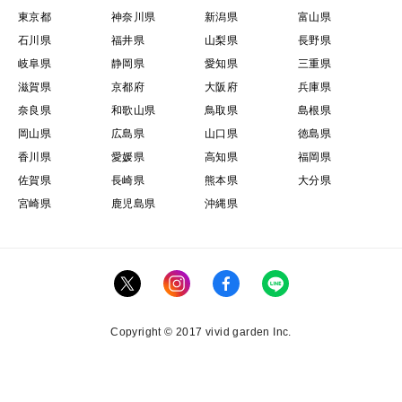
積丹（しゃこたん）の生ウニは
東京都
神奈川県
新潟県
富山県
濃厚な甘さと深いコクが特徴です。
石川県
福井県
山梨県
長野県
岐阜県
静岡県
愛知県
三重県
滋賀県
京都府
大阪府
兵庫県
しかし積丹町内で水揚げされたウニの多くは
奈良県
和歌山県
鳥取県
島根県
町内で消費されるため、
岡山県
広島県
山口県
徳島県
香川県
愛媛県
高知県
福岡県
町外へ流通することは
佐賀県
長崎県
熊本県
大分県
非常に少ないと言われています。
宮崎県
鹿児島県
沖縄県
このシーズンになると
同じ北海道民でも積丹のウニを求めて
朝早くから行列ができるほど。
Copyright © 2017 vivid garden Inc.
まさに、
「産地でしか味わえないウニ」