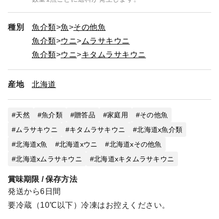
種別
魚介類
魚
その他魚
魚介類
ウニ
ムラサキウニ
魚介類
ウニ
キタムラサキウニ
産地
北海道
天然
魚介類
贈答品
家庭用
その他魚
ムラサキウニ
キタムラサキウニ
北海道x魚介類
北海道x魚
北海道xウニ
北海道xその他魚
北海道xムラサキウニ
北海道xキタムラサキウニ
賞味期限 / 保存方法
発送から6日間
要冷蔵（10℃以下）冷凍はお控えください。