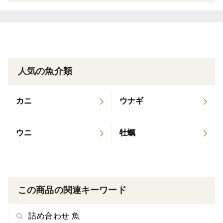
「積丹のウニが食べたい」
この時期になると、その一杯を求めて
北海道内外から多くの人が訪れる積丹。
人気の魚介類
なお、大変心苦しいお願いではございますが、
カニ
ウナギ
近年の資材・燃料・配送コストの高騰、
そして人手不足の影響により、
ウニ
牡蠣
今シーズンは価格を改定させていただくこととなりまし
た。
それでも、
この商品の関連キーワード
「積丹のウニを全国に届けたい」
詰め合わせ 魚