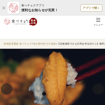
食べチョクアプリ
アプリで開く
便利なお知らせが充実！
メニュー
産地直送通販 食べチョク
魚介類
魚
その他魚
【北海道民でさえ行列を作る幻ウニ】積丹の黒