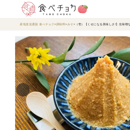
産地直送通販 食べチョク
調味料
みそ
（壱）【くせになる美味しさ!】生味噌な