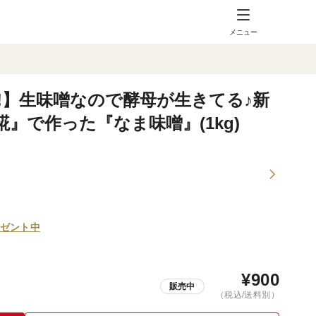
メニュー
!】生味噌なので酵母が生きてる♪新
』で作った『なま味噌』(1kg)
ゼント中
¥
900
販売中
（税込/送料別）