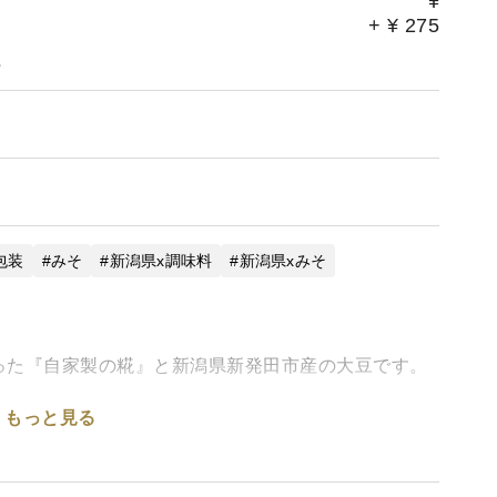
¥
+
¥
275
。
包装
みそ
新潟県x調味料
新潟県xみそ
った『自家製の糀』と新潟県新発田市産の大豆です。
もっと見る
のない塩味と素材の良さが生み出す優しい旨味が特