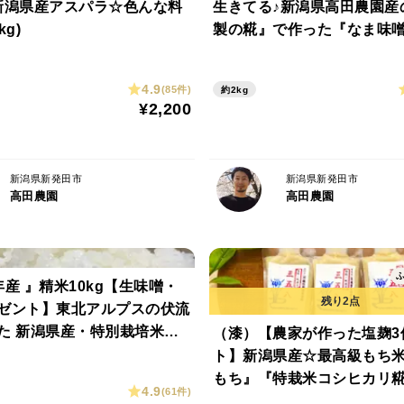
新潟県産アスパラ☆色んな料
生きてる♪新潟県高田農園産
＜品種など＞
kg)
製の糀』で作った『なま味噌』
特栽米コシヒカリ
里のほほえみ
4.9
(85件)
約2kg
¥2,200
＜原材料＞
特栽米コシヒカリ(新潟県 高田農園産)
糀(新潟県 高田農園産)
新潟県新発田市
新潟県新発田市
大豆(新潟県 新発田市産)
高田農園
高田農園
塩(国産)、EM生塩(沖縄)一部使用
年産 』精米10kg【生味噌・
ゼント】東北アルプスの伏流
た 新潟県産・特別栽培米コ
（漆）【農家が作った塩麹3
10kg＋生味噌1㎏
ト】新潟県産☆最高級もち
もち』『特栽米コシヒカリ
4.9
(61件)
ました♪（250g×3）