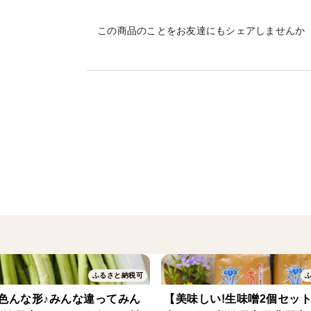
くせになる美味しさに、多くの方にリピー
この商品のことをお友達にもシェアしませんか
加熱、アルコール処理をせず、酵母や糀が
お味噌汁にする際は、火を止めてから味噌
生きた味噌ならではの風味と香りが日々深
※保存料、着色料、酒精は使っていないた
ください。
袋のまま常温に置きますと、発酵が進みガ
（タッパーなど）に移し替えて保存してく
＜栽培のこだわり＞
ふるさと納税可
100%新発田産大豆と、高田農園が作った特
色んな形♪みんな違ってみん
【美味しい!生味噌2個セッ