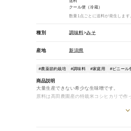
送料
クール便（冷蔵）
数量1点ごとに送料が発生します
種別
調味料
みそ
産地
新潟県
農薬節約栽培
調味料
家庭用
ビニール
商品説明
大量生産できない希少な生味噌です。
原料は高田農園産の特栽米コシヒカリで作
毎日食べても食べ飽きない、やや辛口で角
徴。