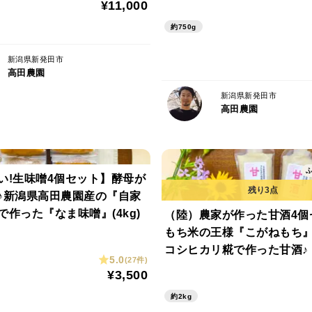
¥11,000
約750g
新潟県新発田市
高田農園
新潟県新発田市
高田農園
い!生味噌4個セット】酵母が
♪新潟県高田農園産の『自家
で作った『なま味噌』(4kg)
（陸）農家が作った甘酒4個
もち米の王様『こがねもち
コシヒカリ糀で作った甘酒♪
5.0
(27件)
ルコール】（250g×4）
¥3,500
約2kg