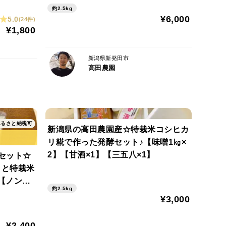
約2.5kg
¥6,000
5.0
(24件)
¥1,800
新潟県新発田市
高田農園
ふるさと納税可
新潟県の高田農園産☆特栽米コシヒカ
リ糀で作った発酵セット♪【味噌1㎏×
2】【甘酒×1】【三五八×1】
セット☆
』と特栽米
【ノンア
約2.5kg
¥3,000
¥2,400