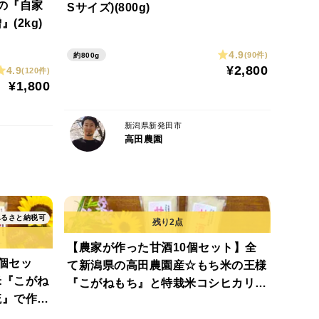
の『自家
Sサイズ)(800g)
(2kg)
4.9
(90件)
約800g
¥2,800
4.9
(120件)
¥1,800
新潟県新発田市
高田農園
ふるさと納税可
【農家が作った甘酒10個セット】全
個セッ
て新潟県の高田農園産☆もち米の王様
米『こがね
『こがねもち』と特栽米コシヒカリ糀
糀』で作り
で作った甘酒♪【ノンアルコール】（2
50g×10個)