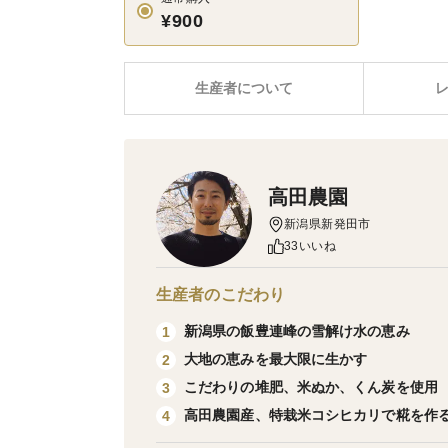
¥900
生産者について
高田農園
新潟県新発田市
33いいね
生産者のこだわり
新潟県の飯豊連峰の雪解け水の恵み
1
大地の恵みを最大限に生かす
2
こだわりの堆肥、米ぬか、くん炭を使用
3
高田農園産、特栽米コシヒカリで糀を作
4