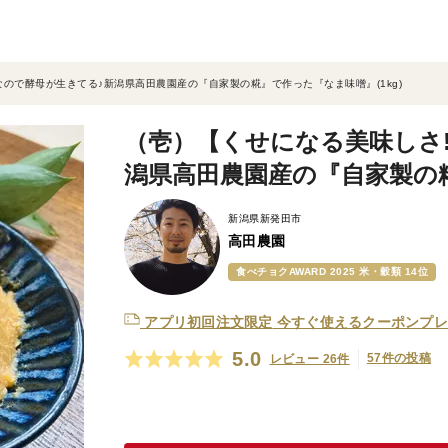
ので酵母が生きてる♪新潟県高田農園産の『自家製の糀』で作った『なま味噌』(1kg)
（壱）【くせになる美味しさ
潟県高田農園産の『自家製の糀
新潟県新発田市
高田農園
食べチョクAWARD 2025 米・穀類 14位
アプリ初回注文限定
今すぐ使えるクーポンプレ
5.0
57件の投稿
レビュー 26件