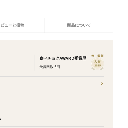
レビューと投稿
商品について
米・穀類
食べチョクAWARD受賞歴
受賞回数 6回
る