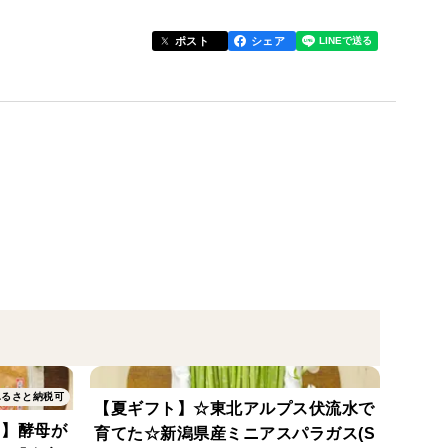
トして頂いております♪
ポスト
シェア
生きていますので、生で食べるのがオススメです。
を溶き入れると味噌の風味が活かせます。
まっていく様子をお楽しみください♪
め、季節や発酵具合により色が変化しますのでご容赦
スがでて膨れますので、冷蔵庫か冷凍庫で密封容器
ださい。
ふるさと納税可
【夏ギフト】☆東北アルプス伏流水で
別栽培米コシヒカリを100%使用
ト】酵母が
育てた☆新潟県産ミニアスパラガス(S