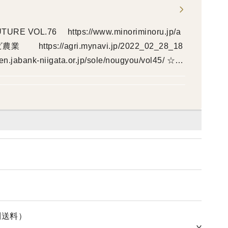
.minoriminoru.jp/a
ナビ農業 https://agri.mynavi.jp/2022_02_28_18
abank-niigata.or.jp/sole/nougyou/vol45/ ☆20
農業のミライ』に出演 ☆NHK新潟放送局 『上中下越
別送料）