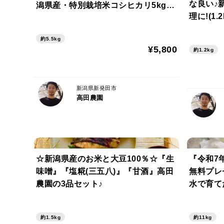
な良い♪
潟県産・特別栽培米コシヒカリ5kg』
理に!(1.2
＋生味噌1kgのセット
約5.5kg
¥5,800
約1.2kg
新潟県新発田市
高田農園
☆新潟県産のお米と大豆100％☆『生
『令和7
味噌』『塩糀(三五八)』『甘酒』高田
無料プレ
農園の3品セット♪
水で育て
シヒカリ
約1.5kg
約11kg