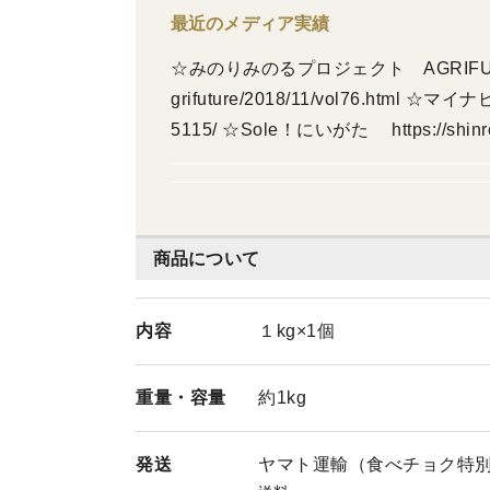
最近のメディア実績
☆みのりみのるプロジェクト AGRIFUTURE VOL.76 https://www
grifuture/2018/11/vol76.html ☆マイ
5115/ ☆Sole！にいがた https://shinren.j
22年12月24日放送 BSN『にいがた
に佐渡(さぁど～)ぞ！』に出演
商品について
内容
１kg×1個
重量・
容量
約1kg
発送
ヤマト運輸（食べチョク特