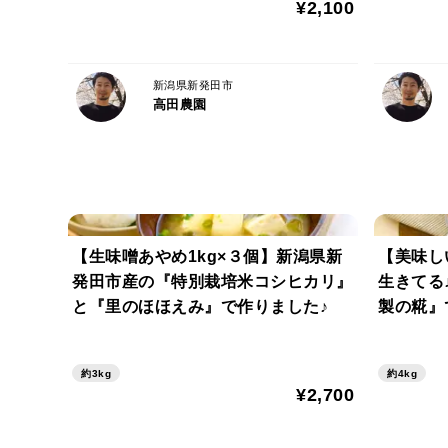
¥2,100
新潟県新発田市
高田農園
【生味噌あやめ1kg×３個】新潟県新
【美味し
発田市産の『特別栽培米コシヒカリ』
生きてる
と『里のほほえみ』で作りました♪
製の糀』
約3kg
約4kg
¥2,700