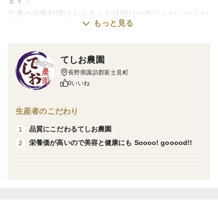
ます！
定番の中華料理はもちろんお味噌汁や肉じゃが・つくだ
もっと見る
煮にサラダなど、意外にも多才。
コリコリとした食感を、ぜひご賞味ください！
てしお農園
ぬるま湯で１時間、または冷水で５～６時間ほどで戻り
長野県諏訪郡富士見町
ます。
0いいね
約７～１０倍ぐらいに膨らみます。
戻し汁も出汁としてお使いいただけます。
生産者のこだわり
品質にこだわるてしお農園
1
栄養価が高いので美容と健康にも Soooo! gooood!!
2
こちらの商品は【メール便】での配送になります。
ポストへの投函、着日指定不可となりますのでご承知お
きください。