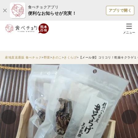
食べチョクアプリ
アプリで開く
便利なお知らせが充実！
メニュー
産地直送通販 食べチョク
野菜
きのこ
きくらげ
【メール便】コリコリ！乾燥キクラゲ１