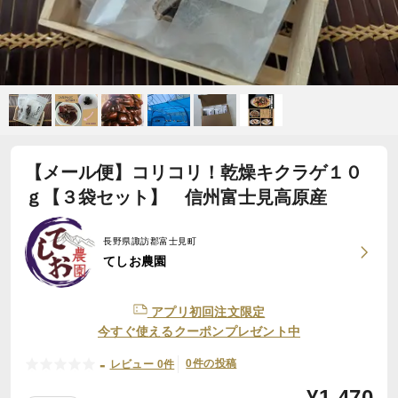
【メール便】コリコリ！乾燥キクラゲ１０
ｇ【３袋セット】 信州富士見高原産
長野県諏訪郡富士見町
てしお農園
アプリ初回注文限定
今すぐ使えるクーポンプレゼント中
-
0件の投稿
レビュー 0件
¥
1,470