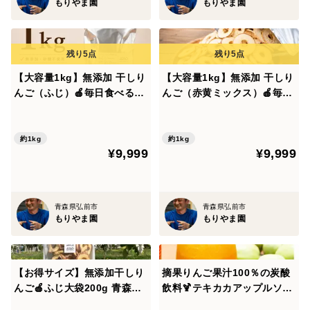
もりやま園
もりやま園
化学肥料を使用せず栽培しています。
収穫したりんごはオーガニックスーパー、
自然食品店、学校給食などにも出荷しています。
【大容量1kg】無添加 干しり
【大容量1kg】無添加 干しり
んご（ふじ）🍎毎日食べる方
んご（赤黄ミックス）🍎毎日
へ｜青森県産100％｜業務用
食べる方へ｜青森県産100％
━━━━━━━━━━━━━━
お得サイズ
｜業務用お得サイズ 見た目
＜ギフト対応について＞
もお味もカラフル🍎🍏
約1kg
約1kg
━━━━━━━━━━━━━━
¥9,999
¥9,999
ギフトボックスでお届けします。
青森県弘前市
青森県弘前市
もりやま園
もりやま園
シールタイプの熨斗・ギフトシール対応可能です。
ご希望の方は特記事項欄へご記入ください。
【お得サイズ】無添加干しり
摘果りんご果汁100％の炭酸
んご🍎ふじ大袋200g 青森県
飲料🍹テキカカアップルソー
特別栽培りんごでつくりまし
ダ 6本入 砂糖不使用・無添
【対応可能】