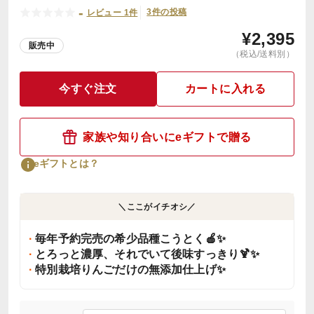
-
3件の投稿
レビュー 1件
¥
2,395
販売中
（税込/送料別）
今すぐ注文
カートに入れる
家族や知り合いにeギフトで贈る
eギフトとは？
＼ここがイチオシ／
毎年予約完売の希少品種こうとく🍎✨
とろっと濃厚、それでいて後味すっきり🍹✨
特別栽培りんごだけの無添加仕上げ✨