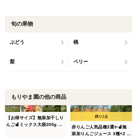
号にテキカカアップルソーダ掲載 2022年6月 NGT4
8の「ふわり愛」に出演 2022年3月 経済産業省が選
そんな方にぜひ飲んでいただきたい一本です。
ぶDXセレクション2022審査員特別賞受賞 2021年5
旬の果物
月 雑誌「美的」でテキカカシードル掲載 2021年3
冷蔵庫のドアポケットにも収まる1Lスリム瓶を、
月 ダイヤモンドオンラインに連載 2021年3月【料
たっぷり6本セットでお届けします。
ぶどう
桃
理王国100選 2021年】にテキカカシードル認定 20
21年1月(2022年5月再放送）BSフジ 「名曲！旅の
氷を入れてそのまま。
詞 ～日本全国 歌碑めぐり～」氷川きよしさん来
梨
ベリー
炭酸で割ってアップルソーダに。
訪 2020年10月 食品ロスジャーナリスト出留美さん
ゼリーやシャーベットにしてもおすすめです。
著「あるものでまかなう生活」で紹介 2020年10月
TBS Nスタにてテキカカアップルソーダ紹介 2020
ご家庭用はもちろん、
年9月 食品ロスジャーナリスト 井出留美さん著「捨
もりやま園の他の商品
健康を気遣う方への贈り物にもぜひどうぞ。
てられる食べものたち」で紹介 2020年3月 NHK コ
ウケンテツの日本100年ゴハン紀行出演 2020年2月
【内容量】
【お得サイズ】無添加干しり
全国果樹技術・経営コンクール 農林水産大臣賞受賞
んご🍎ミックス大袋200g 青
1,000ml×2本
赤りんご人気品種3選✨🍎無
2019年8月 テキカカシードルがジャパン・シード
森県特別栽培りんごでつくり
添加りんごジュース 3種×2 計