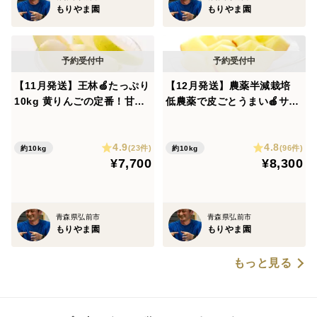
もりやま園
もりやま園
【11月発送】王林🍏たっぷり
【12月発送】農薬半減栽培
10kg 黄りんごの定番！甘く
低農薬で皮ごとうまい🍎サン
香り豊かな人気品種✨キズな
ふじ🍎たっぷり10kg【キズ
し良品🎁青森県特別栽培認証
なし良品】 葉とらずりんご
4.9
4.8
予約 旬 化学肥料不使用 特別
(23件)
(96件)
約10kg
約10kg
¥7,700
¥8,300
栽培認証取得
青森県弘前市
青森県弘前市
もりやま園
もりやま園
もっと見る