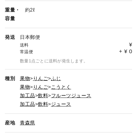
重量・
約2ℓ
容量
発送
日本郵便
¥
送料
+
¥
0
常温便
数量1点ごとに送料が発生します。
種別
果物
りんご
ふじ
果物
りんご
こうとく
加工品
飲料
フルーツジュース
加工品
飲料
ジュース
産地
青森県