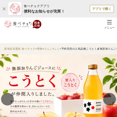
食べチョクアプリ
アプリで開く
便利なお知らせが充実！
メニュー
産地直送通販 食べチョク
果物
りんご
ふじ
予約完売の人気品種こうとく🍎無添加りんごジ