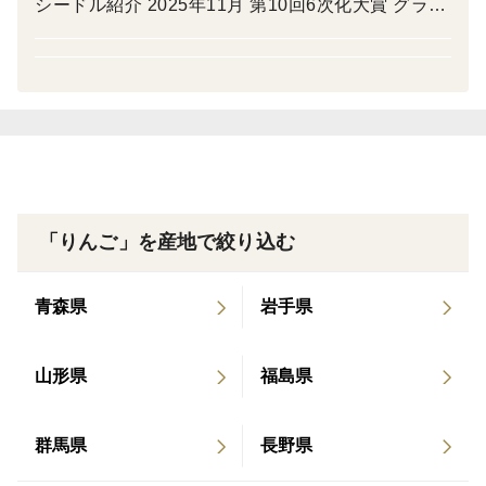
シードル紹介 2025年11月 第10回6次化大賞 グラン
砂糖・香料・酸化防止剤を一切加えない、
プリ受賞 テキカカシードル 2023年11月 anan No,2
りんご100％のストレートジュースです。
373「とっておきの贈り物best」テキカカシード
ル、ドルゴ、ライチをツレヅレハナコさんにお勧め
こうとくならではの濃厚な甘みはジュースになっても健
いただきました。 2023年10月 NewsPicks+dに連載
在。
されました「100年後のりんご農家へ渡すバトン」
2023年10月 ジャパン・シードル・アワード2023に
口に含んだ瞬間、とろっとしたなめらかな舌ざわりと、
てテイスト部門5つ星、ラベル部門3つ星の最高評価
蜜入り品種ならではの豊かな甘さが広がります。
「りんご」を産地で絞り込む
「テキカカシードル ライチ」 2023年10月 BS11
「京都画報」『京料理の進化形 －新・予約の取れな
しかし後味は驚くほどすっきり。
青森県
岩手県
い名店－』 第25回 出演：常盤貴子さん 日本料理界
に新しい風を吹き込み注目されている「研野」その
甘さが口の中に残り続けることがなく、
お料理に合うお酒としてテキカカシードルが紹介さ
山形県
福島県
もう一口飲みたくなる味わいです。
れました。 2023年5月 NIKKEIプラス1なんでもラ
ンキング「サンドイッチに合う国産シードル」第1
群馬県
長野県
「こうとくを毎年楽しみにしている」
位 テキカカシードル 2022年9月 エル・ジャポン9月
「こうとくは知っているけれど食べたことがない」