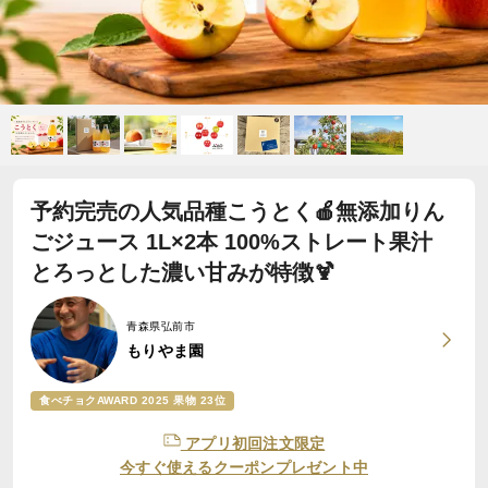
予約完売の人気品種こうとく🍎無添加りん
ごジュース 1L×2本 100%ストレート果汁
とろっとした濃い甘みが特徴🍹
青森県弘前市
もりやま園
食べチョクAWARD 2025 果物 23位
アプリ初回注文限定
今すぐ使えるクーポンプレゼント中