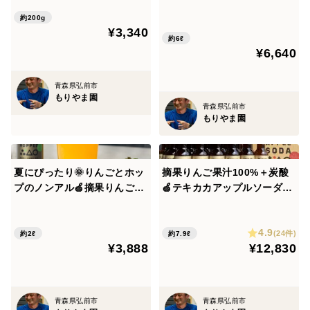
ました✨
ル・アワード2019 大賞受賞
6本🍎品種：ふじ・未希ライ
【原材料】
約200g
フ・こうとく🍎品種の違いを
¥3,340
りんご（青森県弘前市産）
楽しむ♪ 飲み比べセット✨
約6ℓ
¥6,640
【賞味期限】
青森県弘前市
2026.12.31
もりやま園
青森県弘前市
もりやま園
【保存方法】
直射日光・高温多湿を避けて常温保存
夏にぴったり🌞りんごとホッ
摘果りんご果汁100%＋炭酸
プのノンアル🍏摘果りんごに
🍏テキカカアップルソーダ🍏
━━━━━━━━━━━━━━
新しい命を🥂テキカカアップ
24本入（330ml） 砂糖・香
＜栽培のこだわり＞
ルソーダ ホップド6本入🥂砂
料・保存料不使用でお子様に
━━━━━━━━━━━━━━
4.9
糖・香料・保存料無添加 お届
もおすすめ！甘さひかえめで
(24件)
約2ℓ
約7.9ℓ
¥3,888
¥12,830
け日時指定可 ギフトに自分
お食事と一緒に楽しめます🍹
へのご褒美に🎁【夏ギフト】
新感覚ノンアルドリンク
もりやま園のりんごは全て青森県特別栽培認証取得。
青森県弘前市
青森県弘前市
農薬を慣行栽培の5割以下、