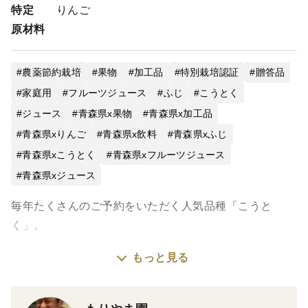
特定
りんご
原材料
農薬節約栽培
果物
加工品
特別栽培認証
贈答品
家庭用
フルーツジュース
ふじ
こうとく
ジュース
青森県x果物
青森県x加工品
青森県xりんご
青森県x飲料
青森県xふじ
青森県xこうとく
青森県xフルーツジュース
青森県xジュース
毎年たくさんのご予約をいただく人気品種「こうと
く」。
もっと見る
蜜がたっぷり入り、濃厚な甘さを持つことから、
りんご好きの方の間では特別な品種として知られていま
す。