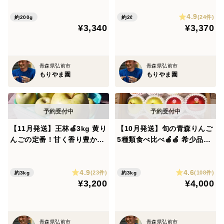
た✨
加・ノンアルコール 御中
御中元／御歳暮／御礼／御祝／内祝／御見舞／無地のし
4.9
元、御祝や御礼 【夏ギフト】
(24件)
約200g
約2ℓ
¥3,340
¥3,370
母の日／父の日／バレンタイン／ホワイトデー
※名入れは対応しておりません。
青森県弘前市
青森県弘前市
もりやま園
もりやま園
【11月発送】王林🍏3kg 黄り
【10月発送】旬の青森りんご
んごの定番！甘く香り豊かな
5種類食べ比べ🍎🍏 希少品種
人気品種✨キズなし良品🎁青
が入るかも？ 訳ありご家庭用
森県特別栽培認証
3kg 特別栽培・低農薬・化
4.9
4.6
学肥料不使用 りんご食べ比
(23件)
(108件)
約3kg
約3kg
¥3,200
¥4,000
べ 予約 おすすめ 人気
青森県弘前市
青森県弘前市