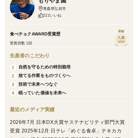
もりやま園
青森県弘前市
収穫量が少なく、生果は毎年予約販売のみで完売してし
222いいね
まうことも多いため、
果物
食べチョクAWARD受賞歴
「また来年を楽しみに待っています」
受賞回数 1回
生産者のこだわり
というお声をたくさんいただいています。
自然を守るための特別栽培
1
そんなこうとくを、季節を問わず楽しんでいただきた
捨てる作業をものづくりへ
2
い。
技術で未来へつなぐ
3
眠っていた価値を未来へ
4
そんな想いから、無添加りんごジュースにしました。
最近のメディア実績
もりやま園のりんごジュースは、
2026年7月 日本DX大賞サステナビリティ部門大賞
青森県特別栽培認証を取得したりんごだけを使用。
受賞 2025年12月 日テレ「めぐる食卓」テキカカ