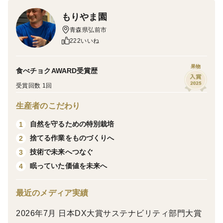
気品種「紅玉」。
もりやま園
爽やかな酸味と豊かな香りは、生で食べても、お菓子作
青森県弘前市
りでも大活躍。
222いいね
アップルパイやタルト、ジャム、コンポートなど、加熱
するとさらに甘みと香りが引き立ちます。
果物
食べチョクAWARD受賞歴
もちろん、酸っぱいりんごがお好きな方には、生食もお
受賞回数 1回
すすめです。
生産者のこだわり
🍎園主からのコメント
自然を守るための特別栽培
1
紅玉は、日本で100年以上愛され続けてきた歴史ある品
捨てる作業をものづくりへ
2
種です。
技術で未来へつなぐ
3
今では甘いりんごが主流になりましたが、「紅玉じゃな
眠っていた価値を未来へ
4
いとダメ」というお客様もたくさんいらっしゃいます。
アップルパイやジャムなど、お菓子作りに選ばれる理由
最近のメディア実績
は、加熱することで甘みと風味がさらに増し、煮崩れも
2026年7月 日本DX大賞サステナビリティ部門大賞
しにくいからです。