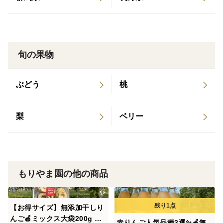
位 テキカカシードル 2022年9月 エル・ジャポン9月
農薬を減らし、化学肥料を使わない理由は、単に数字を
号にテキカカアップルソーダ掲載 2022年6月 NGT4
減らすことが目的ではありません。
8の「ふわり愛」に出演 2022年3月 経済産業省が選
私は、りんご園もひとつの自然環境だと考えています。
ぶDXセレクション2022審査員特別賞受賞 2021年5
旬の果物
虫や鳥、微生物など、さまざまな生き物が関わり合うこ
月 雑誌「美的」でテキカカシードル掲載 2021年3
とで、豊かな生態系が育ちます。
月 ダイヤモンドオンラインに連載 2021年3月【料
ぶどう
桃
すべての生き物を排除するのではなく、自然とのバラン
理王国100選 2021年】にテキカカシードル認定 20
スを大切にすること。
21年1月(2022年5月再放送）BSフジ 「名曲！旅の
その考えが、結果として「節減対象農薬5割以下・化学
詞 ～日本全国 歌碑めぐり～」氷川きよしさん来
梨
ベリー
肥料不使用」の特別栽培農産物認証につながっていま
訪 2020年10月 食品ロスジャーナリスト出留美さん
す。
著「あるものでまかなう生活」で紹介 2020年10月
TBS Nスタにてテキカカアップルソーダ紹介 2020
🍎こちらは「良品」です
年9月 食品ロスジャーナリスト 井出留美さん著「捨
もりやま園の他の商品
葉とらず栽培による色薄や色むらをご理解いただける方
てられる食べものたち」で紹介 2020年3月 NHK コ
には、贈答用にも安心してお選びいただける品質です。
ウケンテツの日本100年ゴハン紀行出演 2020年2月
【お得サイズ】無添加干しり
・傷のないもの
全国果樹技術・経営コンクール 農林水産大臣賞受賞
んご🍎ミックス大袋200g 青
赤りんご人気品種3選✨🍎無