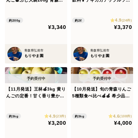
特別栽培りんごでつくりまし
ダ 6本入 砂糖不使用・無添
できません。
た✨
加・ノンアルコール 御中
・置き配をご希望の場合は、ご住所の最後に「置き配希
4.9
元、御祝や御礼 【夏ギフト】
(24件)
約200g
約2ℓ
望」とご入力ください。特記事項欄への記載では対応で
¥3,340
¥3,370
きません。
・1箱ごとの発送となるため、複数箱をまとめて発送す
青森県弘前市
青森県弘前市
ることはできません。
もりやま園
もりやま園
・収穫状況により、出荷前半は大きめ、後半は小さめの
りんごになる場合があります。
🎁のし対応
【11月発送】王林🍏3kg 黄り
【10月発送】旬の青森りんご
シールタイプの簡易のし・リボンシールをご用意してお
んごの定番！甘く香り豊かな
5種類食べ比べ🍎🍏 希少品種
人気品種✨キズなし良品🎁青
が入るかも？ 訳ありご家庭用
ります。
森県特別栽培認証
3kg 特別栽培・低農薬・化
ご希望の方は、ご注文時の特記事項欄に以下をご記入く
4.9
4.6
学肥料不使用 りんご食べ比
(23件)
(108件)
約3kg
約3kg
ださい。
¥3,200
¥4,000
べ 予約 おすすめ 人気
・御礼
・御祝