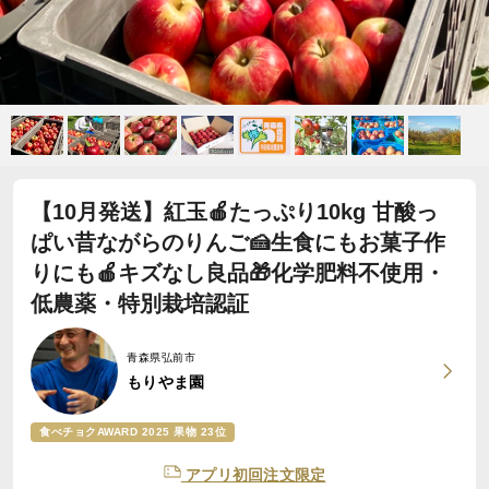
【10月発送】紅玉🍎たっぷり10kg 甘酸っ
ぱい昔ながらのりんご🍰生食にもお菓子作
りにも🍎キズなし良品🎁化学肥料不使用・
低農薬・特別栽培認証
青森県弘前市
もりやま園
食べチョクAWARD 2025 果物 23位
アプリ初回注文限定