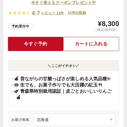
今すぐ使えるクーポンプレゼント中
4.7
23件の投稿
レビュー 13件
¥
8,300
予約受付中
（税込/送料別）
今すぐ予約
カートに入れる
＼ここがイチオシ／
🍎 昔ながらの甘酸っぱさが楽しめる人気品種✨
🥧 生でも、お菓子作りでも大活躍の紅玉🍴
🌿 青森県特別栽培認証｜皮ごとおいしいりんご
🍎
お届け地域