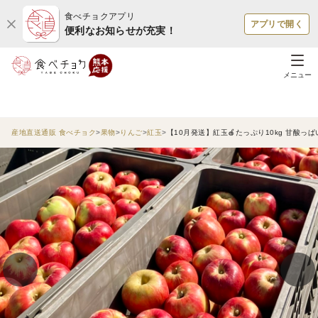
食べチョクアプリ
アプリで開く
便利なお知らせが充実！
メニュー
産地直送通販 食べチョク
果物
りんご
紅玉
【10月発送】紅玉🍎たっぷり10kg 甘酸