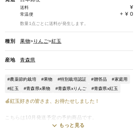
¥
送料
+
¥
0
常温便
数量1点ごとに送料が発生します。
種別
果物
りんご
紅玉
産地
青森県
農薬節約栽培
果物
特別栽培認証
贈答品
家庭用
紅玉
青森県x果物
青森県xりんご
青森県x紅玉
🍎紅玉好きの皆さま、お待たせしました！
こちらは10月発送予定の予約商品です。
もっと見る
「この酸味じゃないと物足りない。」
そんなファンが毎年楽しみに待っている、昔ながらの人