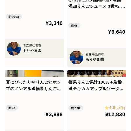
・比較的色づきの良いもの
2019年8月 テキカカシードルがジャパン・シード
森県特別栽培りんごでつくり
添加りんごジュース 3種×2 計
・大きさをそろえたもの
ました✨
ル・アワード2019 大賞受賞
6本🍎品種：ふじ・未希ライ
約200g
をお詰めしてお届けします。
フ・こうとく🍎品種の違いを
¥3,340
楽しむ♪ 飲み比べセット✨
シールタイプの簡易のし、リボンシールにも対応してお
約6ℓ
¥6,640
りますので、お歳暮や贈り物にもおすすめです。
青森県弘前市
📦容量
もりやま園
青森県弘前市
用途やご家族の人数に合わせてお選びください。
もりやま園
・約3kg（7〜13個）
・約5kg（14〜25個）
夏にぴったり🌞りんごとホッ
摘果りんご果汁100%＋炭酸
・約10kg（28〜50個）
プのノンアル🍏摘果りんごに
🍏テキカカアップルソーダ🍏
※梱包資材（箱）を含めたおおよその重量です。
新しい命を🥂テキカカアップ
24本入（330ml） 砂糖・香
ルソーダ ホップド6本入🥂砂
料・保存料不使用でお子様に
4.9
糖・香料・保存料無添加 お届
もおすすめ！甘さひかえめで
🍎主な出荷先
(24件)
約2ℓ
約7.9ℓ
¥3,888
¥12,830
け日時指定可 ギフトに自分
お食事と一緒に楽しめます🍹
もりやま園のりんごは、学校給食をはじめ、オーガニッ
へのご褒美に🎁【夏ギフト】
新感覚ノンアルドリンク
クスーパーや自然食品店などでもご利用いただいていま