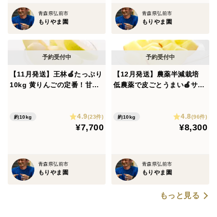
・内祝
青森県弘前市
青森県弘前市
もりやま園
もりやま園
・御見舞
・無地のし
・プレゼント用リボンシール
※名入れには対応しておりません。
【11月発送】王林🍏たっぷり
【12月発送】農薬半減栽培
10kg 黄りんごの定番！甘く
低農薬で皮ごとうまい🍎サン
🍎商品に不具合があった場合
香り豊かな人気品種✨キズな
ふじ🍎たっぷり10kg【キズ
到着後すぐに商品の状態をご確認ください。
し良品🎁青森県特別栽培認証
なし良品】 葉とらずりんご
4.9
4.8
予約 旬 化学肥料不使用 特別
(23件)
(96件)
約10kg
約10kg
注意して検品・箱詰めをしておりますが、キズを見落と
¥7,700
¥8,300
栽培認証取得
してしまう場合がございます。
お届けした商品の2個以上で同じ個所に同じようなアザ
ができている場合には配送中の事故の可能性が高いで
青森県弘前市
青森県弘前市
す。
もりやま園
もりやま園
中身の変色や腐敗などでお召し上がりいただけない場合
もっと見る
は、状態が分かる写真をご用意のうえ、食べチョクのお
問い合わせフォームよりご連絡ください。確認後、対象