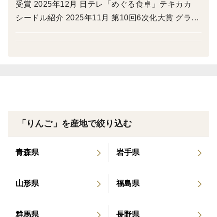
受賞 2025年12月 日テレ「めぐる食卓」テキカカ
これは紅玉ならではの魅力です。
シードル紹介 2025年11月 第10回6次化大賞 グラン
一方で、「加工用りんご」というイメージを持たれるこ
プリ受賞 テキカカシードル 2023年11月 anan No,2
ともありますが、実は糖度もしっかりあり、酸味とのバ
373「とっておきの贈り物best」テキカカシード
ランスがとても良い品種。
ル、ドルゴ、ライチをツレヅレハナコさんにお勧め
酸っぱいりんごがお好きな方には、ぜひ丸かじりでも味
いただきました。 2023年10月 NewsPicks+dに連載
わっていただきたいりんごです。
されました「100年後のりんご農家へ渡すバトン」
🍎青森県特別栽培農産物認証
2023年10月 ジャパン・シードル・アワード2023に
もりやま園のりんごは、すべて青森県の特別栽培農産物
てテイスト部門5つ星、ラベル部門3つ星の最高評価
「りんご」を産地で絞り込む
認証を取得しています。
「テキカカシードル ライチ」 2023年10月 BS11
節減対象農薬は慣行栽培の5割以下、化学肥料は使用せ
「京都画報」『京料理の進化形 －新・予約の取れな
ず栽培しています。
青森県
岩手県
い名店－』 第25回 出演：常盤貴子さん 日本料理界
安心して皮ごと丸かじりしてください。
に新しい風を吹き込み注目されている「研野」その
皮には食物繊維やビタミンC、ポリフェノール（プロシ
お料理に合うお酒としてテキカカシードルが紹介さ
山形県
福島県
アニジン）など、うれしい栄養もたっぷり含まれていま
れました。 2023年5月 NIKKEIプラス1なんでもラ
す。
ンキング「サンドイッチに合う国産シードル」第1
群馬県
長野県