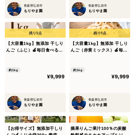
す。
青森県弘前市
青森県弘前市
もりやま園
もりやま園
🍏産地
青森県弘前市・樹木・緑ケ丘エリア。
青森りんご発祥の地で、昼夜の寒暖差を生かし、おいし
【大容量1kg】無添加 干しり
【大容量1kg】無添加 干しり
いりんごを育てています。
んご（ふじ）🍎毎日食べる方
んご（赤黄ミックス）🍎毎日
へ｜青森県産100％｜業務用
食べる方へ｜青森県産100％
🍎保存方法
お得サイズ
｜業務用お得サイズ 見た目
商品が届きましたら、すぐに状態をご確認ください。
もお味もカラフル🍎🍏
約1kg
約1kg
¥9,999
¥9,999
新聞紙やキッチンペーパーで1個ずつ包み、ポリ袋に入
れて冷蔵庫の野菜室で保存すると、おいしさがより長持
ちします。
青森県弘前市
青森県弘前市
もりやま園
もりやま園
🍎ご注文前にご確認ください
・こちらは葉とらず栽培のため、色むらや全体的に色の
薄いりんごも含まれます。
【お得サイズ】無添加干しり
摘果りんご果汁100％の炭酸
・発送日、お届け日、大きさなどのご指定は承ることが
んご🍎ふじ大袋200g 青森県
飲料🍹テキカカアップルソー