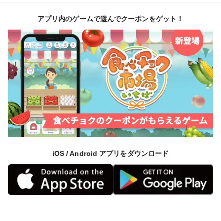
分を返金にて対応させていただきます。芯の部分のみに
アプリ内のゲームで遊んでクーポンをゲット！
白いカビが生えている場合には、りんご特有の「芯カ
ビ」という現象です。取り除けば問題なくお召し上がり
いただけます。
🍎一年かけて大切に育てたりんごを、一番おいしいタイ
ミングで収穫し、お届けします。
ご自宅で味わう秋のごちそうとして。
大切な方への贈り物として。
iOS / Android アプリをダウンロード
今年も皆さまにお届けできる日を楽しみにしています。
ご予約を心よりお待ちしております。