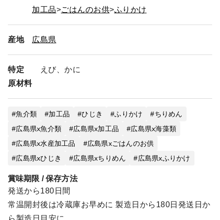
加工品
ごはんのお供
ふりかけ
産地
広島県
特定
えび、かに
原材料
魚介類
加工品
ひじき
ふりかけ
ちりめん
広島県x魚介類
広島県x加工品
広島県x海藻類
広島県x水産加工品
広島県xごはんのお供
広島県xひじき
広島県xちりめん
広島県xふりかけ
賞味期限 / 保存方法
発送から180日間
常温開封後は冷蔵庫お早めに 製造日から180日発送日か
ら製造日目安に