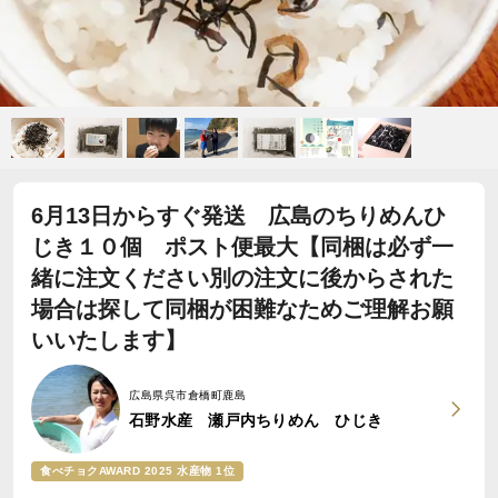
6月13日からすぐ発送 広島のちりめんひ
じき１０個 ポスト便最大【同梱は必ず一
緒に注文ください別の注文に後からされた
場合は探して同梱が困難なためご理解お願
いいたします】
広島県呉市倉橋町鹿島
石野水産 瀬戸内ちりめん ひじき
食べチョクAWARD 2025 水産物 1位