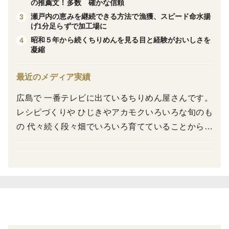
の推薦文！多数 確かな信頼
15日以降であれば日付指定もOKです
瀬戸内の恵みを継続できる方法で漁獲、スピード命水揚
3
＊＊＊＊＊＊＊＊＊＊＊＊＊＊＊＊
げ1分足らずで加工場に
ひじき、ちりめん
昭和５年から続くちりめんを見る目と経験がおいしさを
4
凝縮
ただ乾燥状態の表記をすると
最近のメディア実績
広島で 一番テレビに出ているちりめん屋さんです。
原料はすべて石野水産
レシピづくりや ひじきやアカモクいろいろな旬のも
網元ちりめん
の 代々続く段々畑でいろいろ育てていることから
鉄釜だきの鉄分たっぷりひじき
ちりめんや以外としても取材多数 特に年に一度の
ちりめん漁の解禁では必ず名前が出るちりめん屋さ
封を開ければ
んです。
味がつけてありそのまま食べれられる手軽さ
香料などでごまかさず作るのは作れる量が限られます