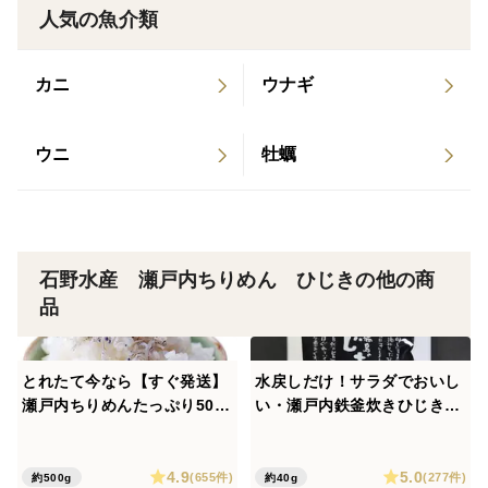
人気の魚介類
ただそんなおいしいわけではないです。
ガツンと濃い味で奇跡的においしいんじゃないです
カニ
ウナギ
素材のうまみがふわっと広がります
ウニ
牡蠣
春から一人暮らしされたお子さん
成長を願うお孫さんに
春になりようやく外に出て遠足やピクニック
石野水産 瀬戸内ちりめん ひじきの他の商
そんな時のお弁当に
品
子供が良く食べて助かります
とれたて今なら【すぐ発送】
水戻しだけ！サラダでおいし
当初は
瀬戸内ちりめんたっぷり500
い・瀬戸内鉄釜炊きひじき２
海外にいる家族に送ってあげたいと作った品でした
ｇ栄進丸のちりめん【小魚】
０ｇ2袋【ポスト便】【すぐ
チリメン家庭用がお得！乾燥
発送】
4.9
5.0
が絶妙賞味期限60日 最短明
ひじき水に戻すのは面倒だけど食べたいな
(655件)
(277件)
約500g
約40g