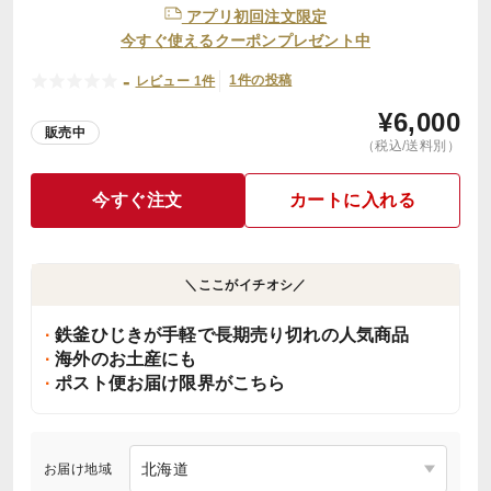
アプリ初回注文限定
今すぐ使えるクーポンプレゼント中
-
1件の投稿
レビュー 1件
¥
6,000
販売中
（税込/送料別）
今すぐ注文
カートに入れる
＼ここがイチオシ／
鉄釜ひじきが手軽で長期売り切れの人気商品
海外のお土産にも
ポスト便お届け限界がこちら
お届け地域