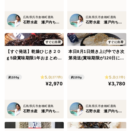
クス熨斗、日付指定可能
明日着1袋～2袋まで
今まで通り
広島県呉市倉橋町鹿島
広島県呉市倉橋町鹿島
うちのひじきで
石野水産 瀬戸内ちりめん ひじき
石野水産 瀬戸内ちりめん ひじき
うちのちりめんで
かさましなし、ギュッとおいしく詰め込みつくりました
すぐに出荷
すぐに出荷
【すぐ発送】乾燥ひじき２０
本日8月1日焼き上げ中でき次
＊＊＊＊＊＊＊＊＊＊＊＊＊＊＊＊＊＊＊＊＊
ｇ5袋賞味期限1年おまとめＯ
第発送(賞味期限が120日に】
なお、、
Ｋ（鉄釜炊き鉄分は説明を見
まるごとちりめん煎餅20g５
て！水戻しサラダがおすす
袋 ちりめんだけつなぎな
作ってもらうのは
5.0
5.0
め）【日付指定、のし、包装
し グルテンフリー カルシ
(277件)
(17件)
約100g
約100g
日本有数のおだしや、ふりかけのメーカーさん
¥2,970
¥3,780
承ります】
ウムタップリ１袋に２４０ｍ
こだわりの原料でびっくりされていました
ｇ塩分は０．44 高齢の方
中国産とかが多い中この品質を使うんですか？
と何度も聞かれました。
広島県呉市倉橋町鹿島
広島県呉市倉橋町鹿島
石野水産 瀬戸内ちりめん ひじき
石野水産 瀬戸内ちりめん ひじき
でもやるんです。
百貨店に行っても