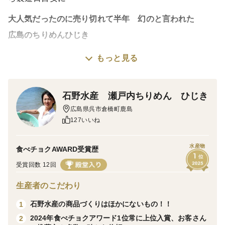
大人気だったのに売り切れて半年 幻のと言われた
広島のちりめんひじき
もっと見る
高級鉄釜ひじきが手軽にふりかけ
戻す手間がいらない！！
石野水産 瀬戸内ちりめん ひじき
なぜ、こんな値段のふりかけが売り切れ？
広島県呉市倉橋町鹿島
127いいね
と思われる方も多いのですが
便利なすぐに使える加工品は原料が、、、気になって買
水産物
食べチョクAWARD受賞歴
えない方が多い！
でもこれはひじきもちりめんも石野水産
受賞回数 12回
なのでほかにないんです
生産者のこだわり
皆さん買いだめするため
石野水産の商品づくりはほかにないもの！！
1
こうして販売前の予約です6月13日から発送になります
2024年食べチョクアワード1位常に上位入賞、お客さん
2
ちりめんに同梱もOK