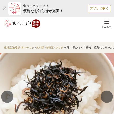
食べチョクアプリ
アプリで開く
便利なお知らせが充実！
メニュー
産地直送通販 食べチョク
魚介類
海藻類
ひじき
6月13日からすぐ発送 広島のちりめ