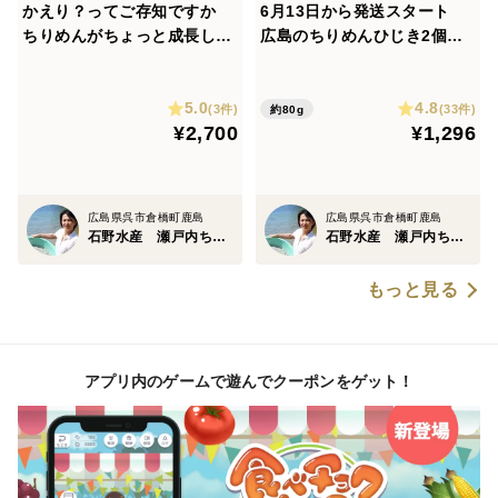
かえり？ってご存知ですか
6月13日から発送スタート
お高い通販商品でも 国産、瀬戸内産
ちりめんがちょっと成長した
広島のちりめんひじき2個
その工程が鉄釜なのか
もの食べごたえありいりこほ
【ポスト便 メール便】お手
ど苦みなし噛むほどに魚のお
軽お試しどうぞ
どんなちりめんなのか
5.0
4.8
いしさ広がる500ｇ賞味期限
(3件)
(33件)
約80g
原料まで明確なこんなものはない！
¥2,700
¥1,296
６０日冷凍保管OK 【最大7
袋まで1箱】
開けたらすぐ食べれる。
食べたらわかる良いものは
広島県呉市倉橋町鹿島
広島県呉市倉橋町鹿島
石野水産 瀬戸内ちりめん ひじき
石野水産 瀬戸内ちりめん ひじき
身体が喜ぶ。
もっと見る
＊＊＊＊＊＊＊＊＊＊＊
アプリ内のゲームで遊んでクーポンをゲット！