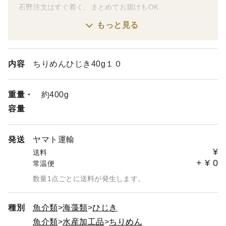
石野注文はすぐ着く、まとめてお届けもOK
もっと見る
お届けは最短で当日でも時間のよってはできます！
アプリ注文の方は特「すぐにお届け」が選択できません
が、
時特記事項に最短と書くとすぐ発送します。
内容
ちりめんひじき40g１０
〇送料まとまるまとめてお届け
重量・
約400g
荷物温度帯が違う、などでそれぞれに送料表示がつきます
が
容量
同梱と書いていただくと送料が1つにまとまります
※ポスト便は箱に入らないためまとまりません
発送
ヤマト運輸
¥
福袋2商品いっしょにもOK
送料
+
¥
0
常温便
数量1点ごとに送料が発生します。
種別
魚介類
海藻類
ひじき
魚介類
水産加工品
ちりめん