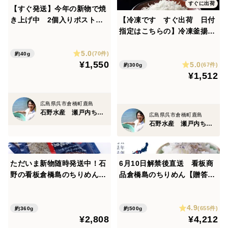
すぐに出荷
【すぐ発送】今年の新物で焼
き上げ中 2個入りポスト
【冷凍です すぐ出荷 日付
変更点２ ひじき、ちりめんの量を増やしました
便 ちりめんのお煎餅２個！
指定はこちらの】冷凍釜揚げ
パラパラにする軽くなるということはその分原料がたっ
シラスですふわふわ釜揚げち
ぷりいるんです
5.0
りめん【冷凍日付指定🆗】新
(70件)
約40g
¥1,550
5.0
物広島の解禁日いつでもお届
(67件)
約300g
¥1,512
け釜揚げちりめん150ｇ2パッ
変更点３ ひじきが長くなりました
ク
ひじきの食感、風味がぐっとアップ
広島県呉市倉橋町鹿島
石野水産 瀬戸内ちりめん ひじき
広島県呉市倉橋町鹿島
石野水産 瀬戸内ちりめん ひじき
売れるからこれまで通りでもよかったのですが
たくさん作るより
ただいま新物随時発送中！石
6月10日解禁後直送 看板商
野の看板倉橋島のちりめん15
品倉橋島のちりめん【贈答
待ってもらっても
0ｇ2個セット（栄進丸のちり
に】５００ｇ 瀬戸内のちり
このちりめんひじきを食べたい方にもっと喜んでほしい
めん（家庭用）との違いは混
め大袋お得！1たっぷりちり
4.9
ざりだったり大きさのばらつ
めんをぜひに！ちりめん 乾
(655件)
約360g
約500g
と作りました
¥2,808
¥4,212
きのなさです。簡易包装ボッ
燥が絶妙賞味期限60日 最短