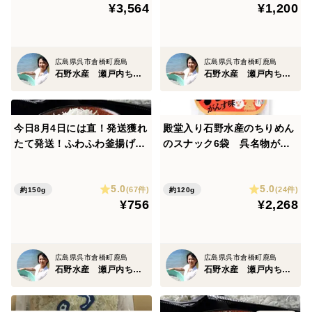
¥3,564
¥1,200
日着1袋～2袋まで
ご自身で
大切な方のために食べたい
贈りたい品になりました。
広島県呉市倉橋町鹿島
広島県呉市倉橋町鹿島
石野水産 瀬戸内ちりめん ひじき
石野水産 瀬戸内ちりめん ひじき
＊＊＊＊＊＊＊＊＊＊＊＊＊＊
さらにヒジキらしさをアップしてリニューアル
今日8月4日には直！発送獲れ
殿堂入り石野水産のちりめん
たて発送！ふわふわ釜揚げち
のスナック6袋 呉名物がん
もうないですか？？？
りめん【冷凍日付指定🆗】新
す味【ポスト便】 【すぐ発
もうないですか？
物広島の解禁日いつでもお届
送】OK濃い味おつまみに
5.0
5.0
け釜揚げちりめん150ｇパッ
もうない？
(67件)
(24件)
約150g
約120g
¥756
¥2,268
クたっぷり！旬を産地から直
と聞かれると心がいたみました
送釜揚げシラス
でも１年かがりでやってよかった
広島県呉市倉橋町鹿島
広島県呉市倉橋町鹿島
変更点１ 食感がパラパラに
石野水産 瀬戸内ちりめん ひじき
石野水産 瀬戸内ちりめん ひじき
袋につくもったいないがなくなりました
最後の最後まで使いきれます